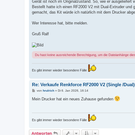
Gerät ist noch im Originalzustand. So, wie er ausgeliefert 
Bestellt hatte ich einen RF2000 V2 mit Dual-Extruder und g
gemacht, das Kit würde ich natürlich mit dem Drucker abg
Wer Interesse hat, bitte melden.
Gruß Ralf
Du hast keine ausreichende Berechtigung, um die Dateianhänge die
Es gibt immer wieder besondere Fälle
Re: Verkaufe Renkforce RF2000 V2 (Single /Dual)
B
von
hrulrich
»
Di 6. Jan 2026, 16:14
e
i
Mein Drucker hat ein neues Zuhause gefunden
t
r
a
g
Es gibt immer wieder besondere Fälle
Antworten