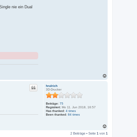
ingle nie ein Dual
N
a
c
hrulrich
h
3D-Drucker
o
b
e
Beiträge:
75
n
Registriert:
Mo 11. Jun 2018, 16:57
Has thanked:
4 times
Been thanked:
84 times
N
a
2 Beiträge • Seite
1
von
1
c