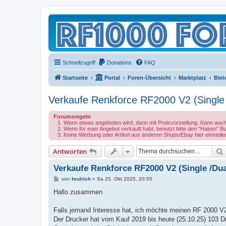
Schnellzugriff
Donations
FAQ
Startseite
Portal
Foren-Übersicht
Marktplatz
Biet
Verkaufe Renkforce RF2000 V2 (Single 
Forumsregeln
Wenn etwas angeboten wird, dann mit Preisvorstellung. Kann auch V
Wenn Ihr euer Angebot verkauft habt, benutzt bitte den "Haken" B
Keine Werbung oder Artikel aus anderen Shops/Ebay hier einstelle
Antworten
Verkaufe Renkforce RF2000 V2 (Single /Dua
B
von
hrulrich
»
Sa 25. Okt 2025, 20:55
e
i
Hallo zusammen
t
r
a
Falls jemand Interesse hat, ich möchte meinen RF 2000 V
g
Der Drucker hat vom Kauf 2019 bis heute (25.10.25) 103 D