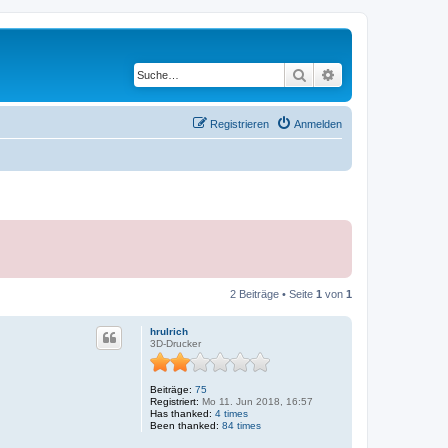
Suche
Erweiterte Suche
Registrieren
Anmelden
2 Beiträge • Seite
1
von
1
hrulrich
3D-Drucker
Beiträge:
75
Registriert:
Mo 11. Jun 2018, 16:57
Has thanked:
4 times
Been thanked:
84 times