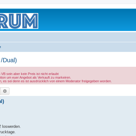
e
/Dual)
B sein aber kein Preis ist nicht erlaubt
utton um euer Angebot als Verkauft zu markeiren.
n, es sei denn es ist ausdrücklich von einem Moderator freigegeben worden.
Suche
Erweiterte Suche
l)
2 loswerden.
rucktage.