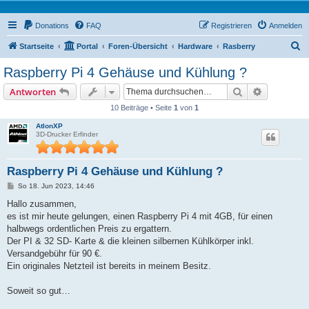
Donations
FAQ
Registrieren
Anmelden
S
Startseite
Portal
Foren-Übersicht
Hardware
Rasberry
u
Raspberry Pi 4 Gehäuse und Kühlung ?
c
Suche
Erweiterte
Antworten
h
10 Beiträge • Seite
1
von
1
e
AtlonXP
3D-Drucker Erfinder
Raspberry Pi 4 Gehäuse und Kühlung ?
B
So 18. Jun 2023, 14:46
e
i
Hallo zusammen,
t
es ist mir heute gelungen, einen Raspberry Pi 4 mit 4GB, für einen
r
a
halbwegs ordentlichen Preis zu ergattern.
g
Der PI & 32 SD- Karte & die kleinen silbernen Kühlkörper inkl.
Versandgebühr für 90 €.
Ein originales Netzteil ist bereits in meinem Besitz.
Soweit so gut…