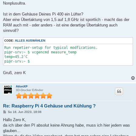
Nonplusultra.
Ist in dem Gehäuse Deines Pi 400 ein Lüfter?
Aber eine Übertaktung von 1,5 auf 1,8 GHz ist sportlich - macht das der
RAM auch mit - oder anders - ist eine derartige Übertaktung auch
sinnvoll?
CODE:
ALLES AUSWÄHLEN
Run repetier-setup for typical modfications.

pi@r-srv:~ $ vcgencmd measure_temp

temp=45.2'C

Gruß, zero K
AtlonXP
3D-Drucker Erfinder
Re: Raspberry Pi 4 Gehäuse und Kühlung ?
B
So 18. Jun 2023, 18:06
e
i
Hallo Zero K,
t
da ich über den PI absolut keine Ahnung habe, muss ich hier jedem was
r
a
glauben…
g