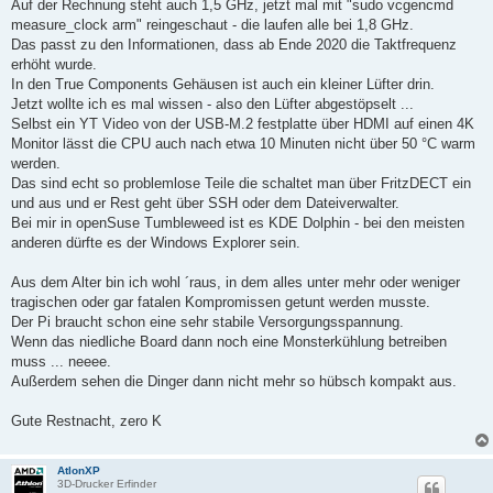
Auf der Rechnung steht auch 1,5 GHz, jetzt mal mit "sudo vcgencmd
r
a
measure_clock arm" reingeschaut - die laufen alle bei 1,8 GHz.
g
Das passt zu den Informationen, dass ab Ende 2020 die Taktfrequenz
erhöht wurde.
In den True Components Gehäusen ist auch ein kleiner Lüfter drin.
Jetzt wollte ich es mal wissen - also den Lüfter abgestöpselt ...
Selbst ein YT Video von der USB-M.2 festplatte über HDMI auf einen 4K
Monitor lässt die CPU auch nach etwa 10 Minuten nicht über 50 °C warm
werden.
Das sind echt so problemlose Teile die schaltet man über FritzDECT ein
und aus und er Rest geht über SSH oder dem Dateiverwalter.
Bei mir in openSuse Tumbleweed ist es KDE Dolphin - bei den meisten
anderen dürfte es der Windows Explorer sein.
Aus dem Alter bin ich wohl ´raus, in dem alles unter mehr oder weniger
tragischen oder gar fatalen Kompromissen getunt werden musste.
Der Pi braucht schon eine sehr stabile Versorgungsspannung.
Wenn das niedliche Board dann noch eine Monsterkühlung betreiben
muss ... neeee.
Außerdem sehen die Dinger dann nicht mehr so hübsch kompakt aus.
Gute Restnacht, zero K
AtlonXP
3D-Drucker Erfinder