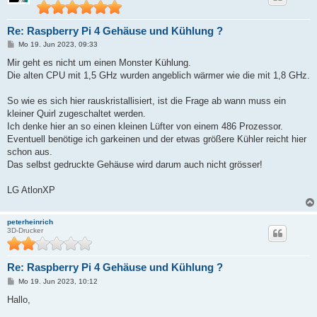
Re: Raspberry Pi 4 Gehäuse und Kühlung ?
B
Mo 19. Jun 2023, 09:33
e
i
Mir geht es nicht um einen Monster Kühlung.
t
Die alten CPU mit 1,5 GHz wurden angeblich wärmer wie die mit 1,8 GHz.
r
a
g
So wie es sich hier rauskristallisiert, ist die Frage ab wann muss ein
kleiner Quirl zugeschaltet werden.
Ich denke hier an so einen kleinen Lüfter von einem 486 Prozessor.
Eventuell benötige ich garkeinen und der etwas größere Kühler reicht hier
schon aus.
Das selbst gedruckte Gehäuse wird darum auch nicht grösser!
LG AtlonXP
peterheinrich
3D-Drucker
Re: Raspberry Pi 4 Gehäuse und Kühlung ?
B
Mo 19. Jun 2023, 10:12
e
i
Hallo,
t
r