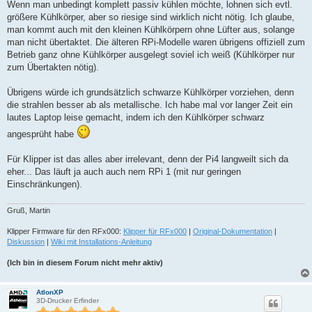
Wenn man unbedingt komplett passiv kühlen möchte, lohnen sich evtl.
größere Kühlkörper, aber so riesige sind wirklich nicht nötig. Ich glaube,
man kommt auch mit den kleinen Kühlkörpern ohne Lüfter aus, solange
man nicht übertaktet. Die älteren RPi-Modelle waren übrigens offiziell zum
Betrieb ganz ohne Kühlkörper ausgelegt soviel ich weiß (Kühlkörper nur
zum Übertakten nötig).
Übrigens würde ich grundsätzlich schwarze Kühlkörper vorziehen, denn
die strahlen besser ab als metallische. Ich habe mal vor langer Zeit ein
lautes Laptop leise gemacht, indem ich den Kühlkörper schwarz
angesprüht habe
Für Klipper ist das alles aber irrelevant, denn der Pi4 langweilt sich da
eher... Das läuft ja auch auch nem RPi 1 (mit nur geringen
Einschränkungen).
Gruß, Martin
Klipper Firmware für den RFx000:
Klipper für RFx000
|
Original-Dokumentation
|
Diskussion
|
Wiki mit Installations-Anleitung
(Ich bin in diesem Forum nicht mehr aktiv)
AtlonXP
3D-Drucker Erfinder