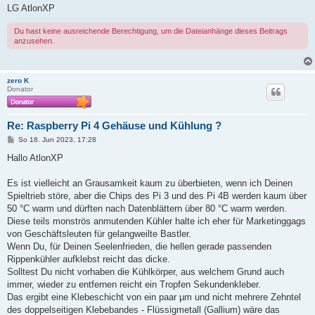
LG AtlonXP
Du hast keine ausreichende Berechtigung, um die Dateianhänge dieses Beitrags
anzusehen.
zero K
Donator
Re: Raspberry Pi 4 Gehäuse und Kühlung ?
B
So 18. Jun 2023, 17:28
e
i
Hallo AtlonXP
t
r
a
Es ist vielleicht an Grausamkeit kaum zu überbieten, wenn ich Deinen
g
Spieltrieb störe, aber die Chips des Pi 3 und des Pi 4B werden kaum über
50 °C warm und dürften nach Datenblättern über 80 °C warm werden.
Diese teils monströs anmutenden Kühler halte ich eher für Marketinggags
von Geschäftsleuten für gelangweilte Bastler.
Wenn Du, für Deinen Seelenfrieden, die hellen gerade passenden
Rippenkühler aufklebst reicht das dicke.
Solltest Du nicht vorhaben die Kühlkörper, aus welchem Grund auch
immer, wieder zu entfernen reicht ein Tropfen Sekundenkleber.
Das ergibt eine Klebeschicht von ein paar µm und nicht mehrere Zehntel
des doppelseitigen Klebebandes - Flüssigmetall (Gallium) wäre das