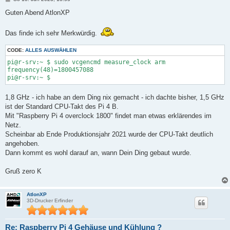
e
i
Guten Abend AtlonXP
t
r
a
Das finde ich sehr Merkwürdig.
g
CODE:
ALLES AUSWÄHLEN
pi@r-srv:~ $ sudo vcgencmd measure_clock arm

frequency(48)=1800457088

1,8 GHz - ich habe an dem Ding nix gemacht - ich dachte bisher, 1,5 GHz
ist der Standard CPU-Takt des Pi 4 B.
Mit "Raspberry Pi 4 overclock 1800" findet man etwas erklärendes im
Netz.
Scheinbar ab Ende Produktionsjahr 2021 wurde der CPU-Takt deutlich
angehoben.
Dann kommt es wohl darauf an, wann Dein Ding gebaut wurde.
Gruß zero K
AtlonXP
3D-Drucker Erfinder
Re: Raspberry Pi 4 Gehäuse und Kühlung ?