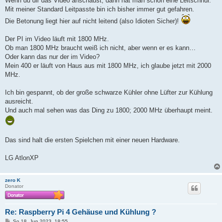
Wenn du dir das Video anschaust, dann hat man schon eine Leitschnur.
Mit meiner Standard Leitpasste bin ich bisher immer gut gefahren.
Die Betonung liegt hier auf nicht leitend (also Idioten Sicher)!
Der PI im Video läuft mit 1800 MHz.
Ob man 1800 MHz braucht weiß ich nicht, aber wenn er es kann…
Oder kann das nur der im Video?
Mein 400 er läuft von Haus aus mit 1800 MHz, ich glaube jetzt mit 2000
MHz.
Ich bin gespannt, ob der große schwarze Kühler ohne Lüfter zur Kühlung
ausreicht.
Und auch mal sehen was das Ding zu 1800; 2000 MHz überhaupt meint.
Das sind halt die ersten Spielchen mit einer neuen Hardware.
LG AtlonXP
zero K
Donator
Re: Raspberry Pi 4 Gehäuse und Kühlung ?
B
So 18. Jun 2023, 18:55