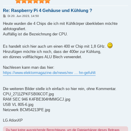
Re: Raspberry Pi 4 Gehäuse und Kühlung ?
B
Di 20. Jun 2023, 14:50
e
i
Heute wurden die 4 Chips die ich mit Kühlkörper überkleben möchte
t
abfotografiert.
r
a
Auffällig ist die Bezeichnung der CPU.
g
Es handelt sich hier auch um einen 400 er Chip mit 1,8 GHz.
Hinzufügen möchte ich noch, dass der 400er zur Kühlung,
ein dünnes vollflächiges ALU Blech verwendet.
Nachlesen kann man das hier:
https://www.elektormagazine.de/news/rev ... hn-gefuhlt
Die weiteren Bilder stelle ich einfach so hier rein, ohne Kommentar.
CPU_2711ZPKFSB06COT.jpg
RAM SEC 946 K4FBE304HMMGCJ.jpg
USB VL 805-6.jpg
Netzwerk BCM54213PE.jpg
LG AtlonXP
Du hast keine ausreichende Berechtigung, um die Dateianhänge dieses Beitrags