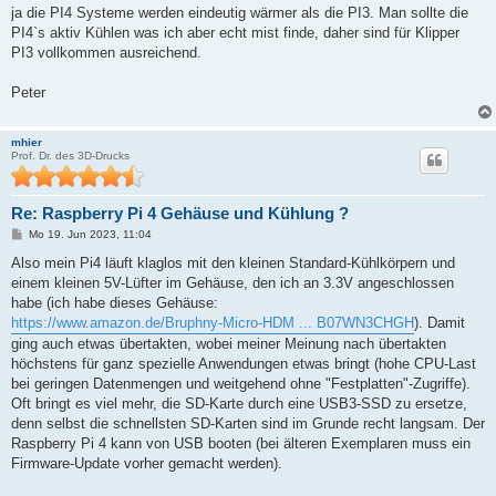
a
ja die PI4 Systeme werden eindeutig wärmer als die PI3. Man sollte die
g
PI4`s aktiv Kühlen was ich aber echt mist finde, daher sind für Klipper
PI3 vollkommen ausreichend.
Peter
mhier
Prof. Dr. des 3D-Drucks
Re: Raspberry Pi 4 Gehäuse und Kühlung ?
B
Mo 19. Jun 2023, 11:04
e
i
Also mein Pi4 läuft klaglos mit den kleinen Standard-Kühlkörpern und
t
einem kleinen 5V-Lüfter im Gehäuse, den ich an 3.3V angeschlossen
r
a
habe (ich habe dieses Gehäuse:
g
https://www.amazon.de/Bruphny-Micro-HDM ... B07WN3CHGH
). Damit
ging auch etwas übertakten, wobei meiner Meinung nach übertakten
höchstens für ganz spezielle Anwendungen etwas bringt (hohe CPU-Last
bei geringen Datenmengen und weitgehend ohne "Festplatten"-Zugriffe).
Oft bringt es viel mehr, die SD-Karte durch eine USB3-SSD zu ersetze,
denn selbst die schnellsten SD-Karten sind im Grunde recht langsam. Der
Raspberry Pi 4 kann von USB booten (bei älteren Exemplaren muss ein
Firmware-Update vorher gemacht werden).