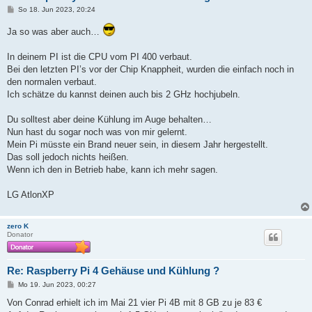
B
So 18. Jun 2023, 20:24
e
i
Ja so was aber auch…
t
r
a
In deinem PI ist die CPU vom PI 400 verbaut.
g
Bei den letzten PI’s vor der Chip Knappheit, wurden die einfach noch in
den normalen verbaut.
Ich schätze du kannst deinen auch bis 2 GHz hochjubeln.
Du solltest aber deine Kühlung im Auge behalten…
Nun hast du sogar noch was von mir gelernt.
Mein Pi müsste ein Brand neuer sein, in diesem Jahr hergestellt.
Das soll jedoch nichts heißen.
Wenn ich den in Betrieb habe, kann ich mehr sagen.
LG AtlonXP
zero K
Donator
Re: Raspberry Pi 4 Gehäuse und Kühlung ?
B
Mo 19. Jun 2023, 00:27
e
i
Von Conrad erhielt ich im Mai 21 vier Pi 4B mit 8 GB zu je 83 €
t