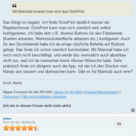
Mit MainSail erspart man sich das OctoPrint.
Das klingt so negativ. Ich finde OctoPrint deutlich besser als
RepetierServer. OctoPrint kann man sich ziemlich weit selbst
konfigurieren, ich habe dort z.B. diverse Buttons für den Fräsbetrieb
(Kanten antasten, Werkstückoberfläche abtasten etc.) konfiguriert. Auch
für den Druckbetrieb habe ich da einige nützliche Befehle auf Buttons
gelegt. Das finde ich schon ziemlich komfortabel. Mit Mainsail habe ich
mich noch nicht beschäftigt, und werde das vermutlich auch absehbar
nicht tun, weil ich da momentan keine offenen Wünsche habe. Sehr
praktsich finde ich übrigens auch die App, mit der ich den Drucker vom
Handy aus steuern und überwachen kann. Gibt es für Mainsail auch eine?
Gruß, Martin
Klipper Firmware für den RFx000:
Klipper für RFx000
|
Original-Dokumentation
|
Diskussion
|
Wiki mit Installations-Anleitung
(Ich bin in diesem Forum nicht mehr aktiv)
mhier
Prof. Dr. des 3D-Drucks