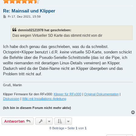
Re: Mainsail und Klipper
B
Fr 17. Dez 2021, 15:59
e
i
t
dennis02121978 hat geschrieben:
r
a
Das wegen Virtueller SD Karte das stimmt nicht von dir
g
Ich habe doch genau das geschrieben, was du da schreibst.
Octoprint+Klipper benutzt i.d.R.
keine
virtuelle SD-Karte, sondern schickt
die Befehle über die Pseudo-Serielle-Schnittstelle (das ist die Pipe, ich
wollte niemanden mit derartigen Linux-Details verwirren) an Klipper.
Dadurch wird da der Datei-Name nicht an Klipper übergeben und das
Problem tritt nicht auf.
Gruß, Martin
Klipper Firmware für den RFx000:
Klipper für RFx000
|
Original-Dokumentation
|
Diskussion
|
Wiki mit Installations-Anleitung
(Ich bin in diesem Forum nicht mehr aktiv)
Antworten
8 Beiträge • Seite
1
von
1