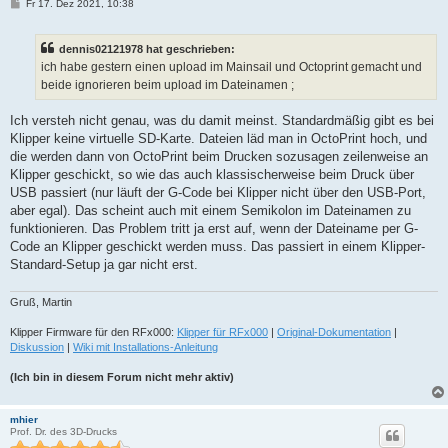
B
Fr 17. Dez 2021, 10:38
e
i
t
dennis02121978 hat geschrieben:
r
a
ich habe gestern einen upload im Mainsail und Octoprint gemacht und
g
beide ignorieren beim upload im Dateinamen ;
Ich versteh nicht genau, was du damit meinst. Standardmäßig gibt es bei
Klipper keine virtuelle SD-Karte. Dateien läd man in OctoPrint hoch, und
die werden dann von OctoPrint beim Drucken sozusagen zeilenweise an
Klipper geschickt, so wie das auch klassischerweise beim Druck über
USB passiert (nur läuft der G-Code bei Klipper nicht über den USB-Port,
aber egal). Das scheint auch mit einem Semikolon im Dateinamen zu
funktionieren. Das Problem tritt ja erst auf, wenn der Dateiname per G-
Code an Klipper geschickt werden muss. Das passiert in einem Klipper-
Standard-Setup ja gar nicht erst.
Gruß, Martin
Klipper Firmware für den RFx000:
Klipper für RFx000
|
Original-Dokumentation
|
Diskussion
|
Wiki mit Installations-Anleitung
(Ich bin in diesem Forum nicht mehr aktiv)
mhier
Prof. Dr. des 3D-Drucks