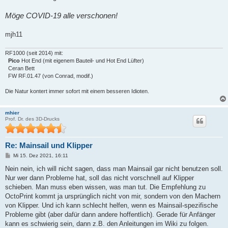
Möge COVID-19 alle verschonen!
mjh11
RF1000 (seit 2014) mit:
Pico
Hot End (mit eigenem Bauteil- und Hot End Lüfter)
Ceran Bett
FW RF.01.47 (von Conrad, modif.)
Die Natur kontert immer sofort mit einem besseren Idioten.
mhier
Prof. Dr. des 3D-Drucks
Re: Mainsail und Klipper
B
Mi 15. Dez 2021, 16:11
e
i
Nein nein, ich will nicht sagen, dass man Mainsail gar nicht benutzen soll.
t
Nur wer dann Probleme hat, soll das nicht vorschnell auf Klipper
r
a
schieben. Man muss eben wissen, was man tut. Die Empfehlung zu
g
OctoPrint kommt ja ursprünglich nicht von mir, sondern von den Machern
von Klipper. Und ich kann schlecht helfen, wenn es Mainsail-spezifische
Probleme gibt (aber dafür dann andere hoffentlich). Gerade für Anfänger
kann es schwierig sein, dann z.B. den Anleitungen im Wiki zu folgen.