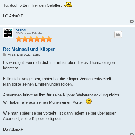
Tut doch bitte mhier den Gefallen.
LG AtlonXP
AtlonXP
3D-Drucker Erfinder
Re: Mainsail und Klipper
B
Mi 15. Dez 2021, 12:57
e
i
Es wäre gut, wenn du dich mit mhier über dieses Thema einigen
t
könntest.
r
a
g
Bitte nicht vergessen, mhier hat die Klipper Version entwickelt.
Man sollte seinen Empfehlungen folgen.
Ansonsten bringt es ihm für seine Klipper Weiterentwicklung nichts.
Wir haben alle aus seinen Mühen einen Vorteil.
Wie man später selber vorgeht, ist dann jedem selber überlassen.
Aber erst, sollte Klipper fertig sein.
LG AtlonXP