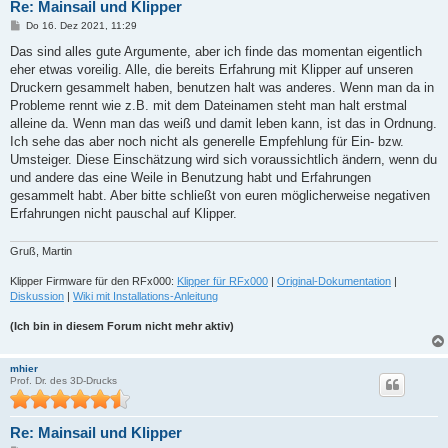
Re: Mainsail und Klipper
B
Do 16. Dez 2021, 11:29
e
i
Das sind alles gute Argumente, aber ich finde das momentan eigentlich
t
eher etwas voreilig. Alle, die bereits Erfahrung mit Klipper auf unseren
r
a
Druckern gesammelt haben, benutzen halt was anderes. Wenn man da in
g
Probleme rennt wie z.B. mit dem Dateinamen steht man halt erstmal
alleine da. Wenn man das weiß und damit leben kann, ist das in Ordnung.
Ich sehe das aber noch nicht als generelle Empfehlung für Ein- bzw.
Umsteiger. Diese Einschätzung wird sich voraussichtlich ändern, wenn du
und andere das eine Weile in Benutzung habt und Erfahrungen
gesammelt habt. Aber bitte schließt von euren möglicherweise negativen
Erfahrungen nicht pauschal auf Klipper.
Gruß, Martin
Klipper Firmware für den RFx000:
Klipper für RFx000
|
Original-Dokumentation
|
Diskussion
|
Wiki mit Installations-Anleitung
(Ich bin in diesem Forum nicht mehr aktiv)
mhier
Prof. Dr. des 3D-Drucks
Re: Mainsail und Klipper