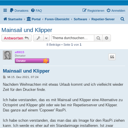
Donations
FAQ
Registrieren
Anmelden
S
Startseite
Portal
Foren-Übersicht
Software
Repetier-Server
u
Mainsail und Klipper
c
Suche
Erweiterte
Antworten
h
8 Beiträge • Seite
1
von
1
e
af0815
Donator
Mainsail und Klipper
B
Mi 15. Dez 2021, 07:24
e
i
Nachdem Weihnachten mit etwas Urlaub kommt und ich vielleicht wieder
t
Zeit für den Drucker finde.
r
a
g
Ich habe verstanden, das es mit Mainsail und Klipper eine Alternative zu
Octoprint und Klipper gibt oder wie bei mir Repetierserver und Klipper.
Das ganze auf einem 'Copower' RasPi.
Ich habe schon verstanden, das man das als Image für den RasPi ziehen
kann. Ich werde es eher auf ein Standarimage installieren. Ist zwar