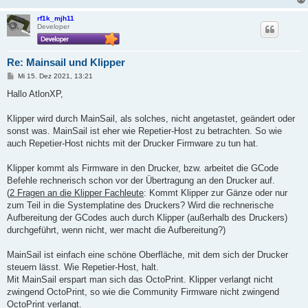
rf1k_mjh11
Developer
Re: Mainsail und Klipper
B
Mi 15. Dez 2021, 13:21
e
i
Hallo AtlonXP,
t
r
a
Klipper wird durch MainSail, als solches, nicht angetastet, geändert oder
g
sonst was. MainSail ist eher wie Repetier-Host zu betrachten. So wie
auch Repetier-Host nichts mit der Drucker Firmware zu tun hat.
Klipper kommt als Firmware in den Drucker, bzw. arbeitet die GCode
Befehle rechnerisch schon vor der Übertragung an den Drucker auf.
(
2 Fragen an die Klipper Fachleute
: Kommt Klipper zur Gänze oder nur
zum Teil in die Systemplatine des Druckers? Wird die rechnerische
Aufbereitung der GCodes auch durch Klipper (außerhalb des Druckers)
durchgeführt, wenn nicht, wer macht die Aufbereitung?)
MainSail ist einfach eine schöne Oberfläche, mit dem sich der Drucker
steuern lässt. Wie Repetier-Host, halt.
Mit MainSail erspart man sich das OctoPrint. Klipper verlangt nicht
zwingend OctoPrint, so wie die Community Firmware nicht zwingend
OctoPrint verlangt.