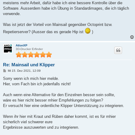
meistens mehr Arbeit, dafür habe ich eine bessere Kontrolle über die
Software. Ausserdem habe ich Übung in Standardimages, die ich täglich
verwende.
Was ist jetzt der Vorteil von Mainsail gegenüber Octoprint bzw.
Repetierserver? (Ausser das es gerade Hip ist
)
AtlonXP
3D-Drucker Erfinder
Re: Mainsail und Klipper
B
Mi 15. Dez 2021, 12:09
e
i
Sorry wenn ich mich hier melde.
t
Hier, vom Fach bin ich jedenfalls nicht!
r
a
g
Auch wenn eine Alternative für den Einzelnen besser sein sollte,
wäre es hier nicht besser mhier Empfehlungen zu folgen?
Er versucht hier eine ordentliche Klipper Unterstützung zu integrieren.
Wenn ihr hier mit Kraut und Rüben daher kommt, ist es für mhier
sicherlich viel schwerer eure
Ergebnisse auszuwerten und zu integrieren.