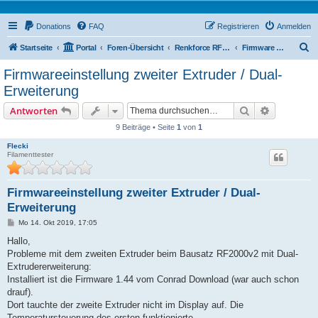
Donations
FAQ
Registrieren
Anmelden
S
Startseite
Portal
Foren-Übersicht
Renkforce RF2000 Forum
Firmware / Tweaks
u
Firmwareeinstellung zweiter Extruder / Dual-
c
Erweiterung
h
Suche
Erweiterte
Antworten
e
9 Beiträge • Seite
1
von
1
Flecki
Filamenttester
Firmwareeinstellung zweiter Extruder / Dual-
Erweiterung
B
Mo 14. Okt 2019, 17:05
e
i
Hallo,
t
Probleme mit dem zweiten Extruder beim Bausatz RF2000v2 mit Dual-
r
a
Extrudererweiterung:
g
Installiert ist die Firmware 1.44 vom Conrad Download (war auch schon
drauf).
Dort tauchte der zweite Extruder nicht im Display auf. Die
Temperatursteuerung des ersten funktionierte.