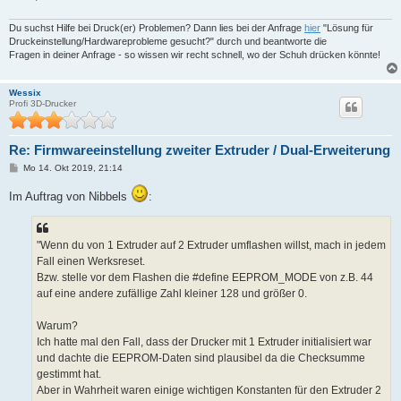
Du suchst Hilfe bei Druck(er) Problemen? Dann lies bei der Anfrage
hier
"Lösung für
Druckeinstellung/Hardwareprobleme gesucht?" durch und beantworte die
Fragen in deiner Anfrage - so wissen wir recht schnell, wo der Schuh drücken könnte!
Wessix
Profi 3D-Drucker
Re: Firmwareeinstellung zweiter Extruder / Dual-Erweiterung
B
Mo 14. Okt 2019, 21:14
e
i
Im Auftrag von Nibbels
:
t
r
a
g
"Wenn du von 1 Extruder auf 2 Extruder umflashen willst, mach in jedem
Fall einen Werksreset.
Bzw. stelle vor dem Flashen die #define EEPROM_MODE von z.B. 44
auf eine andere zufällige Zahl kleiner 128 und größer 0.
Warum?
Ich hatte mal den Fall, dass der Drucker mit 1 Extruder initialisiert war
und dachte die EEPROM-Daten sind plausibel da die Checksumme
gestimmt hat.
Aber in Wahrheit waren einige wichtigen Konstanten für den Extruder 2