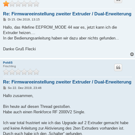
Re: Firmwareeinstellung zweiter Extruder / Dual-Erweiterung
B
Di 15. Okt 2019, 13:15
e
i
Hallo, das #define EEPROM_MODE 44 war es, jetzt kann ich die
t
Extruder heizen....
r
a
In der Bedienungsanleitung haben wir dazu aber nichts gefunden...
g
Danke Gruß Flecki
PoldiS
Frischling
Re: Firmwareeinstellung zweiter Extruder / Dual-Erweiterung
B
So 22. Dez 2019, 23:46
e
i
Hallo zusammen,
t
r
a
Bin heute auf diesen Thread gestoßen.
g
Habe auch einen Renkforce RF 2000V2 Single.
Ich war total frustriert wie ich das Upgrade auf 2 Extruder gemacht habe
und keine Anleitung zur Aktivierung des 2ten Extruders vorhanden ist.
Durch euch habe ich den „Schalter“ gefunden.