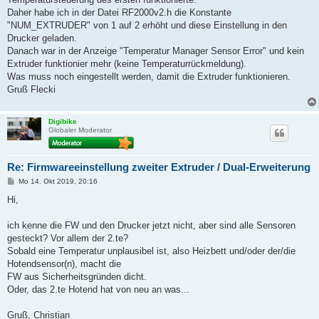
Daher habe ich in der Datei RF2000v2.h die Konstante
"NUM_EXTRUDER" von 1 auf 2 erhöht und diese Einstellung in den
Drucker geladen.
Danach war in der Anzeige "Temperatur Manager Sensor Error" und kein
Extruder funktionier mehr (keine Temperaturrückmeldung).
Was muss noch eingestellt werden, damit die Extruder funktionieren.
Gruß Flecki
Digibike
Globaler Moderator
Re: Firmwareeinstellung zweiter Extruder / Dual-Erweiterung
B
Mo 14. Okt 2019, 20:16
e
i
Hi,
t
r
a
ich kenne die FW und den Drucker jetzt nicht, aber sind alle Sensoren
g
gesteckt? Vor allem der 2.te?
Sobald eine Temperatur unplausibel ist, also Heizbett und/oder der/die
Hotendsensor(n), macht die
FW aus Sicherheitsgründen dicht.
Oder, das 2.te Hotend hat von neu an was...
Gruß, Christian