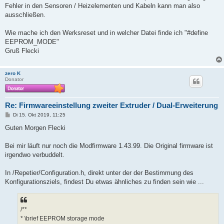
g
Fehler in den Sensoren / Heizelementen und Kabeln kann man also
ausschließen.
Wie mache ich den Werksreset und in welcher Datei finde ich "#define
EEPROM_MODE"
Gruß Flecki
zero K
Donator
Re: Firmwareeinstellung zweiter Extruder / Dual-Erweiterung
B
Di 15. Okt 2019, 11:25
e
i
Guten Morgen Flecki
t
r
a
Bei mir läuft nur noch die Modfirmware 1.43.99. Die Original firmware ist
g
irgendwo verbuddelt.
In /Repetier/Configuration.h, direkt unter der der Bestimmung des
Konfigurationsziels, findest Du etwas ähnliches zu finden sein wie ...
/**
* \brief EEPROM storage mode