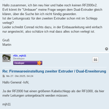
e
i
Hallo zusammen, ich bin neu hier und habe noch keinen RF2000v2.
t
Evtl könnt ihr "Umbauer" meine Frage wegen dem Dual-Extruder gleich
r
a
klären, über die Suche bin ich nicht fündig geworden.
g
Ist der Leitungssatz für den zweiten Extruder schon mit im Schlepp
verlegt?
Leider schreibt Conrad nichts dazu, in der Einbauanleitung wird einfach
nur angesteckt, also schätze ich mal dass alles schon verlegt ist.
Gruß
Martin
rf1k_mjh11
Developer
Re: Firmwareeinstellung zweiter Extruder / Dual-Erweiterung
B
Mo 27. Okt 2025, 04:24
e
i
Hallo General -IoN,
t
r
a
Ja der RF2000 hat einen größeren Kabelschlepp als der RF1000, da hier
g
mehr Leitungen untergebracht werden müssen.
mjh11