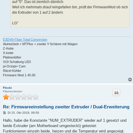
auf "0". Das ist ziemlich dämlich.
Weil ich mehrmals drauf reingefallen bin, prüft der FirmwareMod ob sich
die Extruder von 1 auf 2 ändern.
LG"
E3DV6+Titan Total Conversion
Aluheizbett + MTPlus + zweite Y-Schiene mit Wagen
Z-Kette
X-kette
Platinenlüfter
X19 Schaltung LED
pi-Octopi+ Cam
Ritzel-Kühler
Firmware Mod 1.45.00
Flecki
Filamenttester
Re: Firmwareeinstellung zweiter Extruder / Dual-Erweiterung
B
Di 15. Okt 2019, 09:50
e
i
Hallo, habe die Konstante "NUM_EXTRUDER" wieder auf 1 gesetzt und
t
beide Extruder (am Motherboard umgesteckt) getestet:
r
a
Funktionieren einzeln beide, heizen und die Temperatur wird angezeigt.