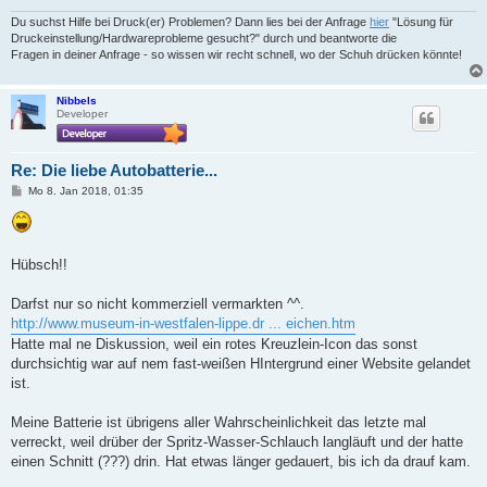
Du suchst Hilfe bei Druck(er) Problemen? Dann lies bei der Anfrage
hier
"Lösung für
Druckeinstellung/Hardwareprobleme gesucht?" durch und beantworte die
Fragen in deiner Anfrage - so wissen wir recht schnell, wo der Schuh drücken könnte!
Nibbels
Developer
Re: Die liebe Autobatterie...
B
Mo 8. Jan 2018, 01:35
e
i
t
r
a
Hübsch!!
g
Darfst nur so nicht kommerziell vermarkten ^^.
http://www.museum-in-westfalen-lippe.dr ... eichen.htm
Hatte mal ne Diskussion, weil ein rotes Kreuzlein-Icon das sonst
durchsichtig war auf nem fast-weißen HIntergrund einer Website gelandet
ist.
Meine Batterie ist übrigens aller Wahrscheinlichkeit das letzte mal
verreckt, weil drüber der Spritz-Wasser-Schlauch langläuft und der hatte
einen Schnitt (???) drin. Hat etwas länger gedauert, bis ich da drauf kam.