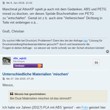
B
Mo 8. Jan 2018, 21:02
e
i
Manchmal ja! AtlonXP spielt ja auch mit dem Gedanken, ABS und PETG
t
mixed zu drucken, um dieses Spröde Bruchverhalten von PETG
r
a
zu "entschärfen". Genial ist z.b. auch eine "Verliersichere" Dichtung in
g
Teile mit einbringen o.ä...
Gruß, Christian
Du suchst Hilfe bei Druck(er) Problemen? Dann lies bei der Anfrage
hier
"Lösung für
Druckeinstellung/Hardwareprobleme gesucht?" durch und beantworte die
Fragen in deiner Anfrage - so wissen wir recht schnell, wo der Schuh drücken könnte!
rf1k_mjh11
Developer
Unterschiedliche Materialien 'mischen'
B
Mo 27. Okt 2025, 07:19
e
i
Wessix,
t
r
a
Wessix hat geschrieben:
g
Bei Dual Materialien mischen ist das sinnvoll?
Ich hatte vor Jahren (2011?) PLA mit ABS 'gemixt' - ein
Foto
geistert hier