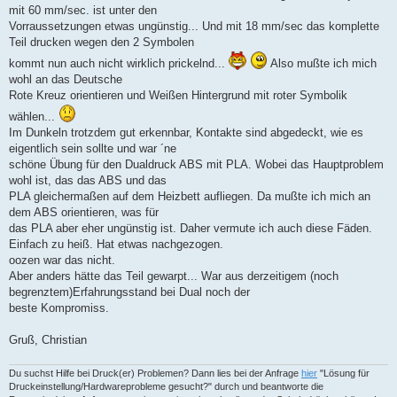
mit 60 mm/sec. ist unter den
Vorraussetzungen etwas ungünstig... Und mit 18 mm/sec das komplette
Teil drucken wegen den 2 Symbolen
kommt nun auch nicht wirklich prickelnd...
Also mußte ich mich
wohl an das Deutsche
Rote Kreuz orientieren und Weißen Hintergrund mit roter Symbolik
wählen...
Im Dunkeln trotzdem gut erkennbar, Kontakte sind abgedeckt, wie es
eigentlich sein sollte und war ´ne
schöne Übung für den Dualdruck ABS mit PLA. Wobei das Hauptproblem
wohl ist, das das ABS und das
PLA gleichermaßen auf dem Heizbett aufliegen. Da mußte ich mich an
dem ABS orientieren, was für
das PLA aber eher ungünstig ist. Daher vermute ich auch diese Fäden.
Einfach zu heiß. Hat etwas nachgezogen.
oozen war das nicht.
Aber anders hätte das Teil gewarpt... War aus derzeitigem (noch
begrenztem)Erfahrungsstand bei Dual noch der
beste Kompromiss.
Gruß, Christian
Du suchst Hilfe bei Druck(er) Problemen? Dann lies bei der Anfrage
hier
"Lösung für
Druckeinstellung/Hardwareprobleme gesucht?" durch und beantworte die