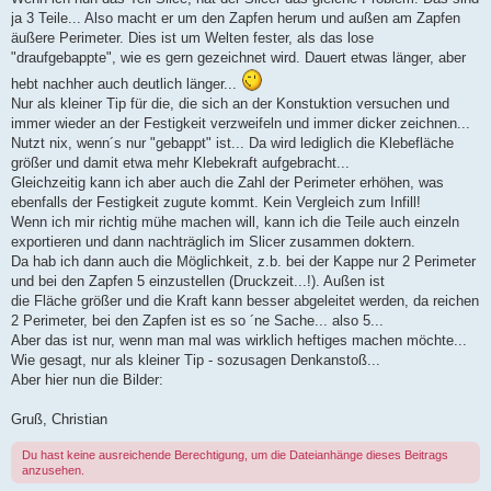
ja 3 Teile... Also macht er um den Zapfen herum und außen am Zapfen
äußere Perimeter. Dies ist um Welten fester, als das lose
"draufgebappte", wie es gern gezeichnet wird. Dauert etwas länger, aber
hebt nachher auch deutlich länger...
Nur als kleiner Tip für die, die sich an der Konstuktion versuchen und
immer wieder an der Festigkeit verzweifeln und immer dicker zeichnen...
Nutzt nix, wenn´s nur "gebappt" ist... Da wird lediglich die Klebefläche
größer und damit etwa mehr Klebekraft aufgebracht...
Gleichzeitig kann ich aber auch die Zahl der Perimeter erhöhen, was
ebenfalls der Festigkeit zugute kommt. Kein Vergleich zum Infill!
Wenn ich mir richtig mühe machen will, kann ich die Teile auch einzeln
exportieren und dann nachträglich im Slicer zusammen doktern.
Da hab ich dann auch die Möglichkeit, z.b. bei der Kappe nur 2 Perimeter
und bei den Zapfen 5 einzustellen (Druckzeit...!). Außen ist
die Fläche größer und die Kraft kann besser abgeleitet werden, da reichen
2 Perimeter, bei den Zapfen ist es so ´ne Sache... also 5...
Aber das ist nur, wenn man mal was wirklich heftiges machen möchte...
Wie gesagt, nur als kleiner Tip - sozusagen Denkanstoß...
Aber hier nun die Bilder:
Gruß, Christian
Du hast keine ausreichende Berechtigung, um die Dateianhänge dieses Beitrags
anzusehen.