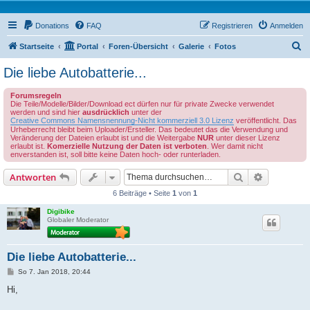
Donations
FAQ
Registrieren
Anmelden
S
Startseite
Portal
Foren-Übersicht
Galerie
Fotos
u
Die liebe Autobatterie...
c
Forumsregeln
h
Die Teile/Modelle/Bilder/Download ect dürfen nur für private Zwecke verwendet
werden und sind hier
ausdrücklich
unter der
e
Creative Commons Namensnennung-Nicht kommerziell 3.0 Lizenz
veröffentlicht. Das
Urheberrecht bleibt beim Uploader/Ersteller. Das bedeutet das die Verwendung und
Veränderung der Dateien erlaubt ist und die Weitergabe
NUR
unter dieser Lizenz
erlaubt ist.
Komerzielle Nutzung der Daten ist verboten
. Wer damit nicht
enverstanden ist, soll bitte keine Daten hoch- oder runterladen.
Suche
Erweiterte
Antworten
6 Beiträge • Seite
1
von
1
Digibike
Globaler Moderator
Die liebe Autobatterie...
B
So 7. Jan 2018, 20:44
e
i
Hi,
t
r