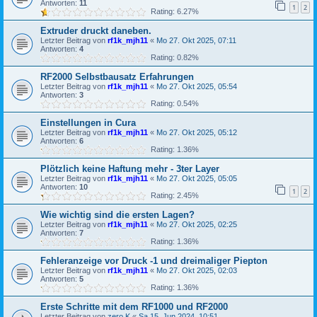
Antworten:
11
1
2
Rating: 6.27%
Extruder druckt daneben.
Letzter Beitrag von
rf1k_mjh11
«
Mo 27. Okt 2025, 07:11
Antworten:
4
Rating: 0.82%
RF2000 Selbstbausatz Erfahrungen
Letzter Beitrag von
rf1k_mjh11
«
Mo 27. Okt 2025, 05:54
Antworten:
3
Rating: 0.54%
Einstellungen in Cura
Letzter Beitrag von
rf1k_mjh11
«
Mo 27. Okt 2025, 05:12
Antworten:
6
Rating: 1.36%
Plötzlich keine Haftung mehr - 3ter Layer
Letzter Beitrag von
rf1k_mjh11
«
Mo 27. Okt 2025, 05:05
Antworten:
10
1
2
Rating: 2.45%
Wie wichtig sind die ersten Lagen?
Letzter Beitrag von
rf1k_mjh11
«
Mo 27. Okt 2025, 02:25
Antworten:
7
Rating: 1.36%
Fehleranzeige vor Druck -1 und dreimaliger Piepton
Letzter Beitrag von
rf1k_mjh11
«
Mo 27. Okt 2025, 02:03
Antworten:
5
Rating: 1.36%
Erste Schritte mit dem RF1000 und RF2000
Letzter Beitrag von
zero K
«
Sa 15. Jun 2024, 10:51