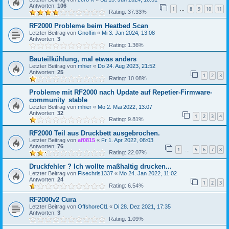
Antworten:
106
1
8
9
10
11
…
Rating: 37.33%
RF2000 Probleme beim Heatbed Scan
Letzter Beitrag von
Gnoffin
«
Mi 3. Jan 2024, 13:08
Antworten:
3
Rating: 1.36%
Bauteilkühlung, mal etwas anders
Letzter Beitrag von
mhier
«
Do 24. Aug 2023, 21:52
Antworten:
25
1
2
3
Rating: 10.08%
Probleme mit RF2000 nach Update auf Repetier-Firmware-
community_stable
Letzter Beitrag von
mhier
«
Mo 2. Mai 2022, 13:07
Antworten:
32
1
2
3
4
Rating: 9.81%
RF2000 Teil aus Druckbett ausgebrochen.
Letzter Beitrag von
af0815
«
Fr 1. Apr 2022, 08:03
Antworten:
76
1
5
6
7
8
…
Rating: 22.07%
Druckfehler ? Ich wollte maßhaltig drucken...
Letzter Beitrag von
Fisechris1337
«
Mo 24. Jan 2022, 11:02
Antworten:
24
1
2
3
Rating: 6.54%
RF2000v2 Cura
Letzter Beitrag von
OffshoreCl1
«
Di 28. Dez 2021, 17:35
Antworten:
3
Rating: 1.09%