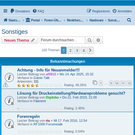
Donations
FAQ
Registrieren
Anmelden
S
Startseite
Portal
Foren-Übersicht
Renkforce RF2000 Forum
Hardware
Sonstiges
u
Sonstiges
c
Suche
Erweiterte Suche
Neues Thema
h
e
1
2
3
4
Nächste
100 Themen
Bekanntmachungen
Achtung - Info für Neuanmelder!!!
Letzter Beitrag von
af0815
«
Mo 14. Apr 2025, 15:32
Verfasst in
Gäste-Talk
Antworten:
111
1
9
10
11
12
…
Rating: 46.05%
Lösung für Druckeinstellung/Hardwareprobleme gesucht?
Letzter Beitrag von
Digibike
«
Do 21. Feb 2019, 21:09
Verfasst in
Filament
Rating: 2.45%
Forenregeln
Letzter Beitrag von
riu
«
Mi 17. Feb 2016, 12:54
Verfasst in
RF1000 Forumstalk
Rating: 0.54%