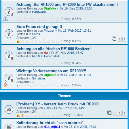
Achtung! Bei RF1000 und RF2000 bitte FW akualisieren!!!
Letzter Beitrag von
Digibike
«
Sa 19. Dez 2015, 23:58
Verfasst in
Hardware
Rating: 0.82%
Eure Fotos sind gefragt!!!
Letzter Beitrag von
Pinzger
«
Mo 13. Feb 2017, 13:51
Verfasst in
Fotos
Antworten:
14
1
2
Rating: 8.17%
Achtung an alle frischen RF1000 Besitzer!
Letzter Beitrag von
riu
«
Fr 27. Nov 2015, 16:47
Verfasst in
RF1000 Forumstalk
Rating: 0.54%
Wichtige Verbesserungen am RF1000!!!
Letzter Beitrag von
Digibike
«
Mi 14. Okt 2015, 11:53
Verfasst in
Sonstiges
Antworten:
1
Rating: 2.45%
Themen
[Problem] XY - Versatz beim Druck mit RF2000
Letzter Beitrag von
x505
«
Fr 26. Dez 2025, 14:29
Antworten:
24
1
2
3
Rating: 15.26%
Kalibrierung bricht ab "scan arbortet"
Letzter Beitrag von
rf1k_mjh11
«
Mo 27. Okt 2025, 07:31