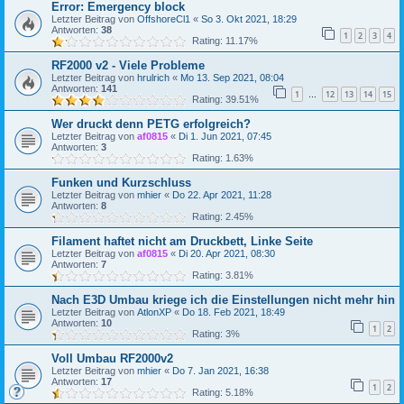
Error: Emergency block
Letzter Beitrag von
OffshoreCl1
«
So 3. Okt 2021, 18:29
Antworten:
38
1
2
3
4
Rating: 11.17%
RF2000 v2 - Viele Probleme
Letzter Beitrag von
hrulrich
«
Mo 13. Sep 2021, 08:04
Antworten:
141
1
12
13
14
15
…
Rating: 39.51%
Wer druckt denn PETG erfolgreich?
Letzter Beitrag von
af0815
«
Di 1. Jun 2021, 07:45
Antworten:
3
Rating: 1.63%
Funken und Kurzschluss
Letzter Beitrag von
mhier
«
Do 22. Apr 2021, 11:28
Antworten:
8
Rating: 2.45%
Filament haftet nicht am Druckbett, Linke Seite
Letzter Beitrag von
af0815
«
Di 20. Apr 2021, 08:30
Antworten:
7
Rating: 3.81%
Nach E3D Umbau kriege ich die Einstellungen nicht mehr hin
Letzter Beitrag von
AtlonXP
«
Do 18. Feb 2021, 18:49
Antworten:
10
1
2
Rating: 3%
Voll Umbau RF2000v2
Letzter Beitrag von
mhier
«
Do 7. Jan 2021, 16:38
Antworten:
17
1
2
Rating: 5.18%