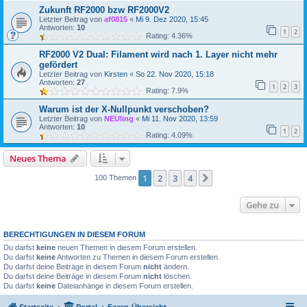
Zukunft RF2000 bzw RF2000V2
Letzter Beitrag von
af0815
«
Mi 9. Dez 2020, 15:45
Antworten:
10
1
2
Rating: 4.36%
RF2000 V2 Dual: Filament wird nach 1. Layer nicht mehr
gefördert
Letzter Beitrag von
Kirsten
«
So 22. Nov 2020, 15:18
Antworten:
27
1
2
3
Rating: 7.9%
Warum ist der X-Nullpunkt verschoben?
Letzter Beitrag von
NEUling
«
Mi 11. Nov 2020, 13:59
Antworten:
10
1
2
Rating: 4.09%
Neues Thema
1
2
3
4
Nächste
100 Themen
Gehe zu
BERECHTIGUNGEN IN DIESEM FORUM
Du darfst
keine
neuen Themen in diesem Forum erstellen.
Du darfst
keine
Antworten zu Themen in diesem Forum erstellen.
Du darfst deine Beiträge in diesem Forum
nicht
ändern.
Du darfst deine Beiträge in diesem Forum
nicht
löschen.
Du darfst
keine
Dateianhänge in diesem Forum erstellen.
Startseite
Portal
Foren-Übersicht