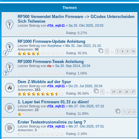
Themen
RF500 Verwendet Marlin Firmware --> GCodes Unterscheiden
Sich Teilweise
Letzter Beitrag von
rf1k_mjh11
«
Sa 25. Okt 2025, 23:03
Rating: 0.27%
RF1000 Firmware-Update Anleitung
Letzter Beitrag von
Xorpheus
«
Mo 31. Jan 2022, 21:10
Antworten:
98
1
7
8
9
10
…
Rating: 45.5%
RF1000 Firmware-Tweak Anleitung
Letzter Beitrag von
riu
«
Sa 20. Sep 2014, 20:04
Rating: 1.09%
Dem Z-Wobble auf der Spur
Letzter Beitrag von
rf1k_mjh11
«
Do 23. Jul 2026, 20:34
Antworten:
263
1
24
25
26
27
…
Rating: 85.56%
1. Layer bei Firmware 01.33 zu dünn!
Letzter Beitrag von
rf1k_mjh11
«
Mo 27. Okt 2025, 07:10
Antworten:
23
1
2
3
Rating: 11.99%
Erster Testextrusionslinie zu lang ?
Letzter Beitrag von
rf1k_mjh11
«
Mo 27. Okt 2025, 07:01
Antworten:
3
Rating: 2.18%