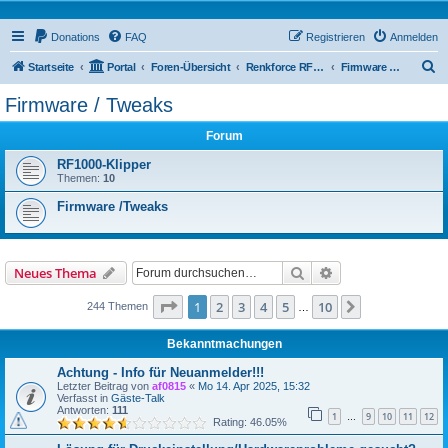
Donations
FAQ
Registrieren
Anmelden
S
Startseite
Portal
Foren-Übersicht
Renkforce RF1000 Forum
Firmware / Tweaks
u
Firmware / Tweaks
c
Forum
h
e
RF1000-Klipper
Themen:
10
Firmware /Tweaks
Suche
Erweiterte Suche
Neues Thema
Seite
1
von
10
1
2
3
4
5
10
Nächste
244 Themen
…
Bekanntmachungen
Achtung - Info für Neuanmelder!!!
Letzter Beitrag von
af0815
«
Mo 14. Apr 2025, 15:32
Verfasst in
Gäste-Talk
Antworten:
111
1
9
10
11
12
…
Rating: 46.05%