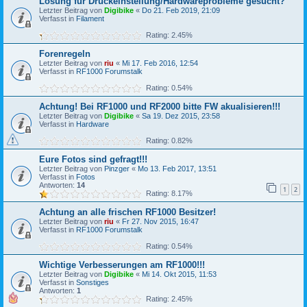
Lösung für Druckeinstellung/Hardwareprobleme gesucht?
Letzter Beitrag von
Digibike
«
Do 21. Feb 2019, 21:09
Verfasst in
Filament
Rating: 2.45%
Forenregeln
Letzter Beitrag von
riu
«
Mi 17. Feb 2016, 12:54
Verfasst in
RF1000 Forumstalk
Rating: 0.54%
Achtung! Bei RF1000 und RF2000 bitte FW akualisieren!!!
Letzter Beitrag von
Digibike
«
Sa 19. Dez 2015, 23:58
Verfasst in
Hardware
Rating: 0.82%
Eure Fotos sind gefragt!!!
Letzter Beitrag von
Pinzger
«
Mo 13. Feb 2017, 13:51
Verfasst in
Fotos
Antworten:
14
1
2
Rating: 8.17%
Achtung an alle frischen RF1000 Besitzer!
Letzter Beitrag von
riu
«
Fr 27. Nov 2015, 16:47
Verfasst in
RF1000 Forumstalk
Rating: 0.54%
Wichtige Verbesserungen am RF1000!!!
Letzter Beitrag von
Digibike
«
Mi 14. Okt 2015, 11:53
Verfasst in
Sonstiges
Antworten:
1
Rating: 2.45%