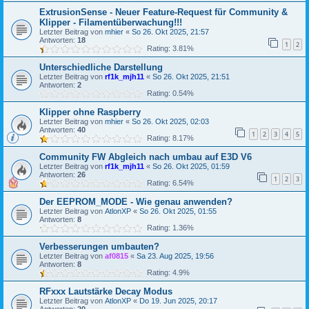
ExtrusionSense - Neuer Feature-Request für Community &
Klipper - Filamentüberwachung!!!
Letzter Beitrag von
mhier
«
So 26. Okt 2025, 21:57
Antworten:
18
1
2
Rating: 3.81%
Unterschiedliche Darstellung
Letzter Beitrag von
rf1k_mjh11
«
So 26. Okt 2025, 21:51
Antworten:
2
Rating: 0.54%
Klipper ohne Raspberry
Letzter Beitrag von
mhier
«
So 26. Okt 2025, 02:03
Antworten:
40
1
2
3
4
5
Rating: 8.17%
Community FW Abgleich nach umbau auf E3D V6
Letzter Beitrag von
rf1k_mjh11
«
So 26. Okt 2025, 01:59
Antworten:
26
1
2
3
Rating: 6.54%
Der EEPROM_MODE - Wie genau anwenden?
Letzter Beitrag von
AtlonXP
«
So 26. Okt 2025, 01:55
Antworten:
8
Rating: 1.36%
Verbesserungen umbauten?
Letzter Beitrag von
af0815
«
Sa 23. Aug 2025, 19:56
Antworten:
8
Rating: 4.9%
RFxxx Lautstärke Decay Modus
Letzter Beitrag von
AtlonXP
«
Do 19. Jun 2025, 20:17