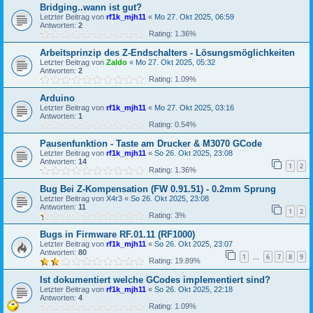
Bridging..wann ist gut?
Letzter Beitrag von
rf1k_mjh11
«
Mo 27. Okt 2025, 06:59
Antworten:
2
Rating: 1.36%
Arbeitsprinzip des Z-Endschalters - Lösungsmöglichkeiten
Letzter Beitrag von
Zaldo
«
Mo 27. Okt 2025, 05:32
Antworten:
2
Rating: 1.09%
Arduino
Letzter Beitrag von
rf1k_mjh11
«
Mo 27. Okt 2025, 03:16
Antworten:
1
Rating: 0.54%
Pausenfunktion - Taste am Drucker & M3070 GCode
Letzter Beitrag von
rf1k_mjh11
«
So 26. Okt 2025, 23:08
Antworten:
14
1
2
Rating: 1.36%
Bug Bei Z-Kompensation (FW 0.91.51) - 0.2mm Sprung
Letzter Beitrag von
X4r3
«
So 26. Okt 2025, 23:08
Antworten:
11
1
2
Rating: 3%
Bugs in Firmware RF.01.11 (RF1000)
Letzter Beitrag von
rf1k_mjh11
«
So 26. Okt 2025, 23:07
Antworten:
80
1
6
7
8
9
…
Rating: 19.89%
Ist dokumentiert welche GCodes implementiert sind?
Letzter Beitrag von
rf1k_mjh11
«
So 26. Okt 2025, 22:18
Antworten:
4
Rating: 1.09%