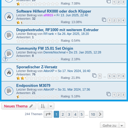
Antworten:
20
1
2
3
Rating: 7.08%
Software Hilferuf RX000 oder doch Klipper
Letzter Beitrag von
af0815
«
Fr 13. Jun 2025, 22:40
Antworten:
32
1
2
3
4
Rating: 13.08%
Doppelextruder, RF1000 mit weiterem Extruder
Letzter Beitrag von
RFrank
«
Sa 26. Apr 2025, 18:20
Antworten:
1
Rating: 0.54%
Community FW 15.01 Set Origin
Letzter Beitrag von
DennisNochmal
«
Do 23. Jan 2025, 12:28
Antworten:
8
Rating: 2.18%
Sporadischer Z-Versatz
Letzter Beitrag von
AtlonXP
«
So 17. Nov 2024, 16:40
Antworten:
76
1
5
6
7
8
…
Rating: 21.8%
Endposition M3079
Letzter Beitrag von
AtlonXP
«
So 31. Mär 2024, 17:36
Antworten:
21
1
2
3
Rating: 5.18%
Neues Thema
Seite
1
von
10
1
2
3
4
5
10
Nächste
244 Themen
…
Gehe zu