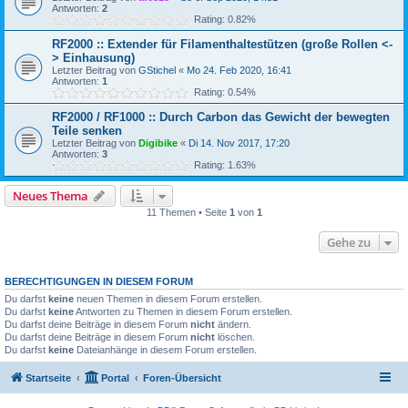
Antworten:
2
Rating: 0.82%
RF2000 :: Extender für Filamenthaltestützen (große Rollen <-
> Einhausung)
Letzter Beitrag von
GStichel
«
Mo 24. Feb 2020, 16:41
Antworten:
1
Rating: 0.54%
RF2000 / RF1000 :: Durch Carbon das Gewicht der bewegten
Teile senken
Letzter Beitrag von
Digibike
«
Di 14. Nov 2017, 17:20
Antworten:
3
Rating: 1.63%
Neues Thema
11 Themen • Seite
1
von
1
Gehe zu
BERECHTIGUNGEN IN DIESEM FORUM
Du darfst
keine
neuen Themen in diesem Forum erstellen.
Du darfst
keine
Antworten zu Themen in diesem Forum erstellen.
Du darfst deine Beiträge in diesem Forum
nicht
ändern.
Du darfst deine Beiträge in diesem Forum
nicht
löschen.
Du darfst
keine
Dateianhänge in diesem Forum erstellen.
Startseite
Portal
Foren-Übersicht