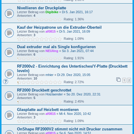
Nivellieren der Druckplatte
Letzter Beitrag von
Digibike
«
Di 5. Jan 2021, 16:17
Antworten:
4
Rating: 1.36%
Kauf der Heizpatrone un die Extruder-Oberteil
Letzter Beitrag von
af0815
«
Di 5. Jan 2021, 16:09
Antworten:
3
Rating: 1.09%
Dual extruder mal als Single konfigurieren
Letzter Beitrag von
NEUling
«
So 3. Jan 2021, 07:44
Antworten:
6
Rating: 1.91%
RF2000v2 - Einrichtung des Untertisches/Y-Platte (Druckbett
leveln)
Letzter Beitrag von
mhier
«
Di 29. Dez 2020, 15:05
Antworten:
10
1
2
Rating: 2.72%
RF2000 Druckbett geschrottet
Letzter Beitrag von
Hoizlaender
«
So 20. Dez 2020, 22:31
Antworten:
5
Rating: 2.45%
Glasplatte auf Heizbett montieren
Letzter Beitrag von
af0815
«
Mi 4. Nov 2020, 10:42
Antworten:
3
Rating: 1.09%
OnShape RF2000V2 stimmt nicht mit Drucker zusammen
Letzter Beitrag von
af0815
«
So 6. Sep 2020, 14:51