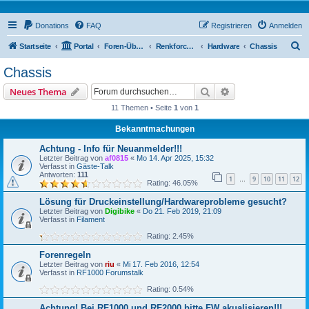
Donations
FAQ
Registrieren
Anmelden
S
Startseite
Portal
Foren-Übersicht
Renkforce RF2000 Forum
Hardware
Chassis
u
Chassis
c
Suche
Erweiterte Suche
Neues Thema
h
11 Themen • Seite
1
von
1
e
Bekanntmachungen
Achtung - Info für Neuanmelder!!!
Letzter Beitrag von
af0815
«
Mo 14. Apr 2025, 15:32
Verfasst in
Gäste-Talk
Antworten:
111
1
9
10
11
12
…
Rating: 46.05%
Lösung für Druckeinstellung/Hardwareprobleme gesucht?
Letzter Beitrag von
Digibike
«
Do 21. Feb 2019, 21:09
Verfasst in
Filament
Rating: 2.45%
Forenregeln
Letzter Beitrag von
riu
«
Mi 17. Feb 2016, 12:54
Verfasst in
RF1000 Forumstalk
Rating: 0.54%
Achtung! Bei RF1000 und RF2000 bitte FW akualisieren!!!