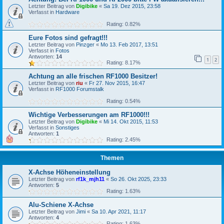
Letzter Beitrag von
Digibike
«
Sa 19. Dez 2015, 23:58
Verfasst in
Hardware
Rating: 0.82%
Eure Fotos sind gefragt!!!
Letzter Beitrag von
Pinzger
«
Mo 13. Feb 2017, 13:51
Verfasst in
Fotos
Antworten:
14
1
2
Rating: 8.17%
Achtung an alle frischen RF1000 Besitzer!
Letzter Beitrag von
riu
«
Fr 27. Nov 2015, 16:47
Verfasst in
RF1000 Forumstalk
Rating: 0.54%
Wichtige Verbesserungen am RF1000!!!
Letzter Beitrag von
Digibike
«
Mi 14. Okt 2015, 11:53
Verfasst in
Sonstiges
Antworten:
1
Rating: 2.45%
Themen
X-Achse Höheneinstellung
Letzter Beitrag von
rf1k_mjh11
«
So 26. Okt 2025, 23:33
Antworten:
5
Rating: 1.63%
Alu-Schiene X-Achse
Letzter Beitrag von
Jimi
«
Sa 10. Apr 2021, 11:17
Antworten:
4
Rating: 1.63%