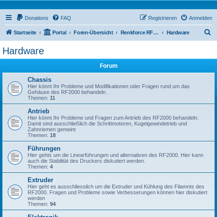
Donations
FAQ
Registrieren
Anmelden
S
Startseite
Portal
Foren-Übersicht
Renkforce RF2000 Forum
Hardware
u
Hardware
c
Forum
h
e
Chassis
Hier könnt Ihr Probleme und Modifikationen oder Fragen rund um das
Gehäuse des RF2000 behandeln.
Themen:
11
Antrieb
Hier könnt Ihr Probleme und Fragen zum Antrieb des RF2000 behandeln.
Damit sind ausschließlich die Schrittmotoren, Kugelgewindetrieb und
Zahnriemen gemeint
Themen:
18
Führungen
Hier gehts um die Linearführungen und alternativen des RF2000. Hier kann
auch die Stabilität des Druckers diskutiert werden.
Themen:
4
Extruder
Hier geht es ausschliesslich um die Extruder und Kühlung des Filamnts des
RF2000. Fragen und Probleme sowie Verbesserungen können hier diskutiert
werden
Themen:
94