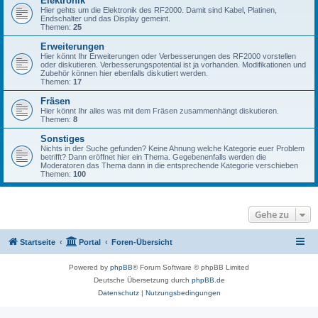
Elektronik
Hier gehts um die Elektronik des RF2000. Damit sind Kabel, Platinen,
Endschalter und das Display gemeint.
Themen:
25
Erweiterungen
Hier könnt Ihr Erweiterungen oder Verbesserungen des RF2000 vorstellen
oder diskutieren. Verbesserungspotential ist ja vorhanden. Modifikationen und
Zubehör können hier ebenfalls diskutiert werden.
Themen:
17
Fräsen
Hier könnt Ihr alles was mit dem Fräsen zusammenhängt diskutieren.
Themen:
8
Sonstiges
Nichts in der Suche gefunden? Keine Ahnung welche Kategorie euer Problem
betrifft? Dann eröffnet hier ein Thema. Gegebenenfalls werden die
Moderatoren das Thema dann in die entsprechende Kategorie verschieben
Themen:
100
Gehe zu
Startseite
Portal
Foren-Übersicht
Powered by
phpBB
® Forum Software © phpBB Limited
Deutsche Übersetzung durch
phpBB.de
Datenschutz
|
Nutzungsbedingungen