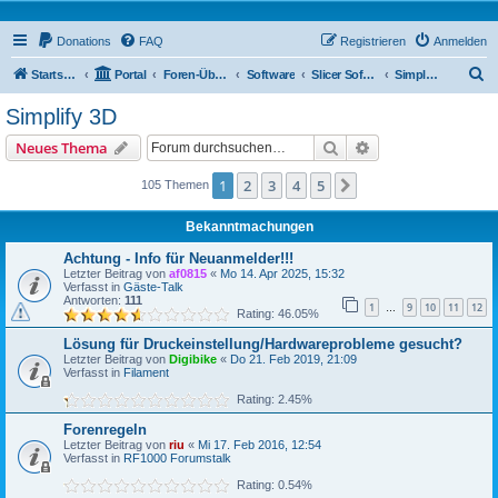
Donations
FAQ
Registrieren
Anmelden
S
Startseite
Portal
Foren-Übersicht
Software
Slicer Software
Simplify 3D
u
Simplify 3D
c
Suche
Erweiterte Suche
Neues Thema
h
e
1
2
3
4
5
Nächste
105 Themen
Bekanntmachungen
Achtung - Info für Neuanmelder!!!
Letzter Beitrag von
af0815
«
Mo 14. Apr 2025, 15:32
Verfasst in
Gäste-Talk
Antworten:
111
1
9
10
11
12
…
Rating: 46.05%
Lösung für Druckeinstellung/Hardwareprobleme gesucht?
Letzter Beitrag von
Digibike
«
Do 21. Feb 2019, 21:09
Verfasst in
Filament
Rating: 2.45%
Forenregeln
Letzter Beitrag von
riu
«
Mi 17. Feb 2016, 12:54
Verfasst in
RF1000 Forumstalk
Rating: 0.54%