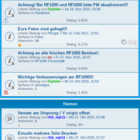
Achtung! Bei RF1000 und RF2000 bitte FW akualisieren!!!
Letzter Beitrag von
Digibike
«
Sa 19. Dez 2015, 23:58
Verfasst in
Hardware
Rating: 0.82%
Eure Fotos sind gefragt!!!
Letzter Beitrag von
Pinzger
«
Mo 13. Feb 2017, 13:51
Verfasst in
Fotos
Antworten:
14
1
2
Rating: 8.17%
Achtung an alle frischen RF1000 Besitzer!
Letzter Beitrag von
riu
«
Fr 27. Nov 2015, 16:47
Verfasst in
RF1000 Forumstalk
Rating: 0.54%
Wichtige Verbesserungen am RF1000!!!
Letzter Beitrag von
Digibike
«
Mi 14. Okt 2015, 11:53
Verfasst in
Sonstiges
Antworten:
1
Rating: 2.45%
Themen
Versatz am Ursprung / Y origin offset
Letzter Beitrag von
rf1k_mjh11
«
Mo 27. Okt 2025, 07:48
Antworten:
5
Rating: 3%
Einzeln mehrere Teile Drucken
Letzter Beitrag von
rf1k_mjh11
«
Mo 27. Okt 2025, 07:27