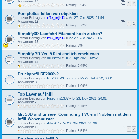
Antworten:
10
1
2
Rating: 6.54%
Komplettes füllen von objekten
Letzter Beitrag von
rf1k_mjh11
«
Mo 27. Okt 2025, 01:54
Antworten:
19
1
2
Rating: 5.72%
Simplify3D Leerfahrt Filament hoch ziehen?
Letzter Beitrag von
rf1k_mjh11
«
Mo 27. Okt 2025, 01:51
Antworten:
15
1
2
Rating: 3%
Simplify 3D Ver. 5.0 ist endlich erschienen.
Letzter Beitrag von
druckttoll
«
Di 25. Apr 2023, 18:52
Antworten:
19
1
2
Rating: 5.45%
Druckprofil RF2000v2
Letzter Beitrag von
RF2000v2Operator
«
Mi 27. Jul 2022, 08:11
Antworten:
3
Rating: 1.09%
Top Layer auf Infill
Letzter Beitrag von
Fisechris1337
«
Di 23. Nov 2021, 20:01
Antworten:
7
Rating: 2.45%
Mit S3D und unserer Community FW, ein Problem mit dem
Infill Wabenmuster.
Letzter Beitrag von
AtlonXP
«
Mi 20. Okt 2021, 23:38
Antworten:
10
1
2
Rating: 3.54%