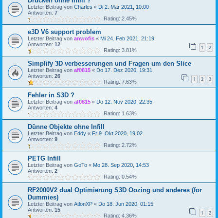
Drucken ohne Infill ?
Letzter Beitrag von
Charles
«
Di 2. Mär 2021, 10:00
Antworten:
7
Rating: 2.45%
e3D V6 support problem
Letzter Beitrag von
anwofis
«
Mi 24. Feb 2021, 21:19
Antworten:
12
1
2
Rating: 3.81%
Simplify 3D verbesserungen und Fragen um den Slice
Letzter Beitrag von
af0815
«
Do 17. Dez 2020, 19:31
Antworten:
26
1
2
3
Rating: 7.63%
Fehler in S3D ?
Letzter Beitrag von
af0815
«
Do 12. Nov 2020, 22:35
Antworten:
4
Rating: 1.63%
Dünne Objekte ohne Infill
Letzter Beitrag von
Eddy
«
Fr 9. Okt 2020, 19:02
Antworten:
9
Rating: 2.72%
PETG Infill
Letzter Beitrag von
GoTo
«
Mo 28. Sep 2020, 14:53
Antworten:
2
Rating: 0.54%
RF2000V2 dual Optimierung S3D Oozing und anderes (for
Dummies)
Letzter Beitrag von
AtlonXP
«
Do 18. Jun 2020, 01:15
Antworten:
15
1
2
Rating: 4.36%