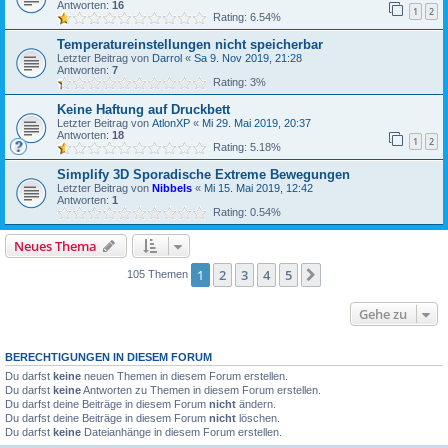
Antworten:
16
1
2
Rating: 6.54%
Temperatureinstellungen nicht speicherbar
Letzter Beitrag von
Darrol
«
Sa 9. Nov 2019, 21:28
Antworten:
7
Rating: 3%
Keine Haftung auf Druckbett
Letzter Beitrag von
AtlonXP
«
Mi 29. Mai 2019, 20:37
Antworten:
18
1
2
Rating: 5.18%
Simplify 3D Sporadische Extreme Bewegungen
Letzter Beitrag von
Nibbels
«
Mi 15. Mai 2019, 12:42
Antworten:
1
Rating: 0.54%
Neues Thema
1
2
3
4
5
Nächste
105 Themen
Gehe zu
BERECHTIGUNGEN IN DIESEM FORUM
Du darfst
keine
neuen Themen in diesem Forum erstellen.
Du darfst
keine
Antworten zu Themen in diesem Forum erstellen.
Du darfst deine Beiträge in diesem Forum
nicht
ändern.
Du darfst deine Beiträge in diesem Forum
nicht
löschen.
Du darfst
keine
Dateianhänge in diesem Forum erstellen.