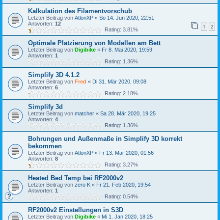
Kalkulation des Filamentvorschub
Letzter Beitrag von
AtlonXP
«
So 14. Jun 2020, 22:51
Antworten:
12
1
2
Rating: 3.81%
Optimale Platzierung von Modellen am Bett
Letzter Beitrag von
Digibike
«
Fr 8. Mai 2020, 19:59
Antworten:
1
Rating: 1.36%
Simplify 3D 4.1.2
Letzter Beitrag von
Fred
«
Di 31. Mär 2020, 09:08
Antworten:
6
Rating: 2.18%
Simplify 3d
Letzter Beitrag von
matcher
«
Sa 28. Mär 2020, 19:25
Antworten:
4
Rating: 1.36%
Bohrungen und Außenmaße in Simplify 3D korrekt
bekommen
Letzter Beitrag von
AtlonXP
«
Fr 13. Mär 2020, 01:56
Antworten:
8
Rating: 3.27%
Heated Bed Temp bei RF2000v2
Letzter Beitrag von
zero K
«
Fr 21. Feb 2020, 19:54
Antworten:
1
Rating: 0.54%
RF2000v2 Einstellungen in S3D
Letzter Beitrag von
Digibike
«
Mi 1. Jan 2020, 18:25