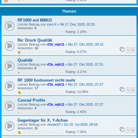
Rating: 2.45%
Themen
RF1000 mit MMU3
Letzter Beitrag von
zero K
«
Mi 17. Dez 2025, 02:35
Antworten:
5
Rating: 2.18%
Re: Druck Qualität
Letzter Beitrag von
rf1k_mjh11
«
Mo 27. Okt 2025, 08:10
Antworten:
10
1
2
Rating: 6.27%
Qualität
Letzter Beitrag von
rf1k_mjh11
«
Mo 27. Okt 2025, 07:31
Antworten:
6
Rating: 3.27%
RF 1000 funtioniert nicht mehr
Letzter Beitrag von
rf1k_mjh11
«
Mo 27. Okt 2025, 07:27
Antworten:
17
1
2
Rating: 10.08%
Conrad Profile
Letzter Beitrag von
rf1k_mjh11
«
Mo 27. Okt 2025, 07:27
Antworten:
4
Rating: 2.45%
Gegenlager für X, Y-Achse
Letzter Beitrag von
Jessie23
«
Do 10. Jul 2025, 08:56
Antworten:
11
1
2
Rating: 7.36%