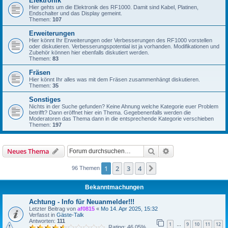
Elektronik
Hier gehts um die Elektronik des RF1000. Damit sind Kabel, Platinen,
Endschalter und das Display gemeint.
Themen:
107
Erweiterungen
Hier könnt Ihr Erweiterungen oder Verbesserungen des RF1000 vorstellen
oder diskutieren. Verbesserungspotential ist ja vorhanden. Modifikationen und
Zubehör können hier ebenfalls diskutiert werden.
Themen:
83
Fräsen
Hier könnt Ihr alles was mit dem Fräsen zusammenhängt diskutieren.
Themen:
35
Sonstiges
Nichts in der Suche gefunden? Keine Ahnung welche Kategorie euer Problem
betrifft? Dann eröffnet hier ein Thema. Gegebenenfalls werden die
Moderatoren das Thema dann in die entsprechende Kategorie verschieben
Themen:
197
Suche
Erweiterte Suche
Neues Thema
1
2
3
4
Nächste
96 Themen
Bekanntmachungen
Achtung - Info für Neuanmelder!!!
Letzter Beitrag von
af0815
«
Mo 14. Apr 2025, 15:32
Verfasst in
Gäste-Talk
Antworten:
111
1
9
10
11
12
…
Rating: 46.05%