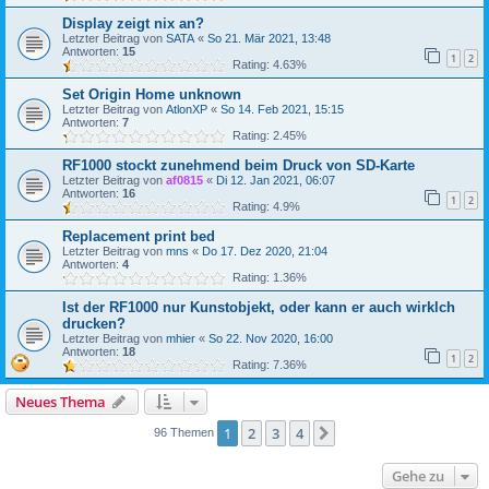
Display zeigt nix an?
Letzter Beitrag von
SATA
«
So 21. Mär 2021, 13:48
Antworten:
15
1
2
Rating: 4.63%
Set Origin Home unknown
Letzter Beitrag von
AtlonXP
«
So 14. Feb 2021, 15:15
Antworten:
7
Rating: 2.45%
RF1000 stockt zunehmend beim Druck von SD-Karte
Letzter Beitrag von
af0815
«
Di 12. Jan 2021, 06:07
Antworten:
16
1
2
Rating: 4.9%
Replacement print bed
Letzter Beitrag von
mns
«
Do 17. Dez 2020, 21:04
Antworten:
4
Rating: 1.36%
Ist der RF1000 nur Kunstobjekt, oder kann er auch wirklch
drucken?
Letzter Beitrag von
mhier
«
So 22. Nov 2020, 16:00
Antworten:
18
1
2
Rating: 7.36%
Neues Thema
1
2
3
4
Nächste
96 Themen
Gehe zu