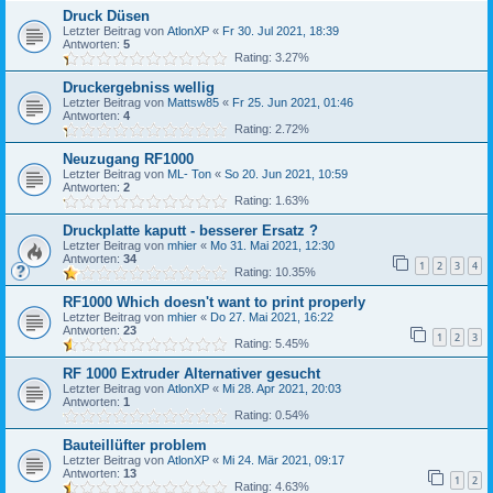
Druck Düsen
Letzter Beitrag von
AtlonXP
«
Fr 30. Jul 2021, 18:39
Antworten:
5
Rating: 3.27%
Druckergebniss wellig
Letzter Beitrag von
Mattsw85
«
Fr 25. Jun 2021, 01:46
Antworten:
4
Rating: 2.72%
Neuzugang RF1000
Letzter Beitrag von
ML- Ton
«
So 20. Jun 2021, 10:59
Antworten:
2
Rating: 1.63%
Druckplatte kaputt - besserer Ersatz ?
Letzter Beitrag von
mhier
«
Mo 31. Mai 2021, 12:30
Antworten:
34
1
2
3
4
Rating: 10.35%
RF1000 Which doesn't want to print properly
Letzter Beitrag von
mhier
«
Do 27. Mai 2021, 16:22
Antworten:
23
1
2
3
Rating: 5.45%
RF 1000 Extruder Alternativer gesucht
Letzter Beitrag von
AtlonXP
«
Mi 28. Apr 2021, 20:03
Antworten:
1
Rating: 0.54%
Bauteillüfter problem
Letzter Beitrag von
AtlonXP
«
Mi 24. Mär 2021, 09:17
Antworten:
13
1
2
Rating: 4.63%