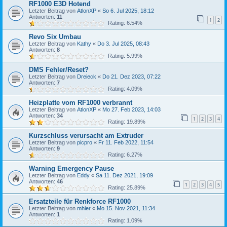
RF1000 E3D Hotend
Letzter Beitrag von
AtlonXP
«
So 6. Jul 2025, 18:12
Antworten:
11
1
2
Rating: 6.54%
Revo Six Umbau
Letzter Beitrag von
Kathy
«
Do 3. Jul 2025, 08:43
Antworten:
8
Rating: 5.99%
DMS Fehler/Reset?
Letzter Beitrag von
Dreieck
«
Do 21. Dez 2023, 07:22
Antworten:
7
Rating: 4.09%
Heizplatte vom RF1000 verbrannt
Letzter Beitrag von
AtlonXP
«
Mo 27. Feb 2023, 14:03
Antworten:
34
1
2
3
4
Rating: 19.89%
Kurzschluss verursacht am Extruder
Letzter Beitrag von
picpro
«
Fr 11. Feb 2022, 11:54
Antworten:
9
Rating: 6.27%
Warning Emergency Pause
Letzter Beitrag von
Eddy
«
Sa 11. Dez 2021, 19:09
Antworten:
46
1
2
3
4
5
Rating: 25.89%
Ersatzteile für Renkforce RF1000
Letzter Beitrag von
mhier
«
Mo 15. Nov 2021, 11:34
Antworten:
1
Rating: 1.09%