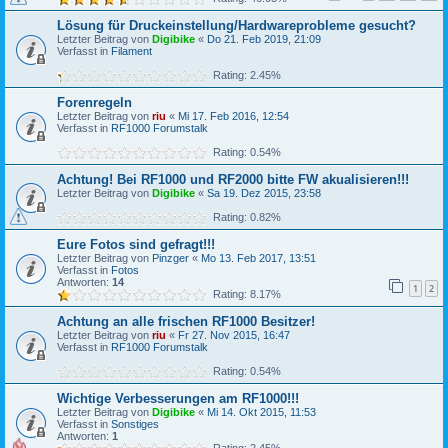
Lösung für Druckeinstellung/Hardwareprobleme gesucht?
Letzter Beitrag von
Digibike
«
Do 21. Feb 2019, 21:09
Verfasst in
Filament
Rating: 2.45%
Forenregeln
Letzter Beitrag von
riu
«
Mi 17. Feb 2016, 12:54
Verfasst in
RF1000 Forumstalk
Rating: 0.54%
Achtung! Bei RF1000 und RF2000 bitte FW akualisieren!!!
Letzter Beitrag von
Digibike
«
Sa 19. Dez 2015, 23:58
Rating: 0.82%
Eure Fotos sind gefragt!!!
Letzter Beitrag von
Pinzger
«
Mo 13. Feb 2017, 13:51
Verfasst in
Fotos
Antworten:
14
1
2
Rating: 8.17%
Achtung an alle frischen RF1000 Besitzer!
Letzter Beitrag von
riu
«
Fr 27. Nov 2015, 16:47
Verfasst in
RF1000 Forumstalk
Rating: 0.54%
Wichtige Verbesserungen am RF1000!!!
Letzter Beitrag von
Digibike
«
Mi 14. Okt 2015, 11:53
Verfasst in
Sonstiges
Antworten:
1