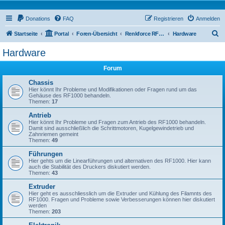
Donations
FAQ
Registrieren
Anmelden
S
Startseite
Portal
Foren-Übersicht
Renkforce RF1000 Forum
Hardware
u
Hardware
c
Forum
h
e
Chassis
Hier könnt Ihr Probleme und Modifikationen oder Fragen rund um das
Gehäuse des RF1000 behandeln.
Themen:
17
Antrieb
Hier könnt Ihr Probleme und Fragen zum Antrieb des RF1000 behandeln.
Damit sind ausschließlich die Schrittmotoren, Kugelgewindetrieb und
Zahnriemen gemeint
Themen:
49
Führungen
Hier gehts um die Linearführungen und alternativen des RF1000. Hier kann
auch die Stabilität des Druckers diskutiert werden.
Themen:
43
Extruder
Hier geht es ausschliesslich um die Extruder und Kühlung des Filamnts des
RF1000. Fragen und Probleme sowie Verbesserungen können hier diskutiert
werden
Themen:
203