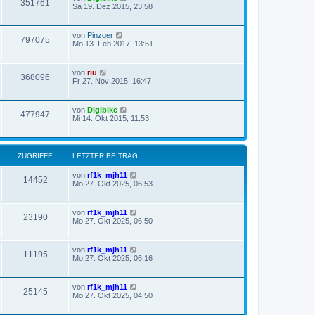
351761
Sa 19. Dez 2015, 23:58
von
Pinzger
797075
Mo 13. Feb 2017, 13:51
von
riu
368096
Fr 27. Nov 2015, 16:47
von
Digibike
477947
Mi 14. Okt 2015, 11:53
ZUGRIFFE
LETZTER BEITRAG
von
rf1k_mjh11
14452
Mo 27. Okt 2025, 06:53
von
rf1k_mjh11
23190
Mo 27. Okt 2025, 06:50
von
rf1k_mjh11
11195
Mo 27. Okt 2025, 06:16
von
rf1k_mjh11
25145
Mo 27. Okt 2025, 04:50