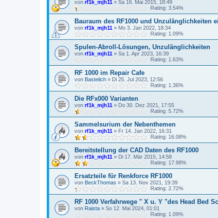
von
rf1k_mjh11
»
Sa 16. Mai 2015, 18:49
Rating: 3.54%
Bauraum des RF1000 und Unzulänglichkeiten ei
von
rf1k_mjh11
»
Mo 3. Jan 2022, 18:34
Rating: 1.09%
Spulen-Abroll-Lösungen, Unzulänglichkeiten
von
rf1k_mjh11
»
Sa 1. Apr 2023, 16:39
Rating: 1.63%
RF 1000 im Repair Cafe
von
Bastelich
»
Di 25. Jul 2023, 12:56
Rating: 1.36%
Die RFx000 Varianten
von
rf1k_mjh11
»
Do 30. Dez 2021, 17:55
Rating: 5.72%
Sammelsurium der Nebenthemen
von
rf1k_mjh11
»
Fr 14. Jan 2022, 16:31
Rating: 16.08%
Bereitstellung der CAD Daten des RF1000
von
rf1k_mjh11
»
Di 17. Mär 2015, 14:58
Rating: 17.98%
Ersatzteile für Renkforce RF1000
von
BeckThomas
»
Sa 13. Nov 2021, 19:39
Rating: 2.72%
RF 1000 Verfahrwege " X u. Y "des Head Bed S
von
Raista
»
So 12. Mai 2024, 01:01
Rating: 1.09%