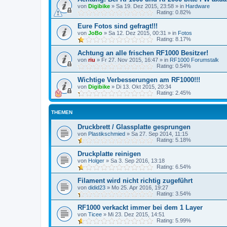
von
Digibike
»
Sa 19. Dez 2015, 23:58
» in
Hardware
Rating: 0.82%
Eure Fotos sind gefragt!!!
von
JoBo
»
Sa 12. Dez 2015, 00:31
» in
Fotos
Rating: 8.17%
Achtung an alle frischen RF1000 Besitzer!
von
riu
»
Fr 27. Nov 2015, 16:47
» in
RF1000 Forumstalk
Rating: 0.54%
Wichtige Verbesserungen am RF1000!!!
von
Digibike
»
Di 13. Okt 2015, 20:34
Rating: 2.45%
THEMEN
Druckbrett / Glassplatte gesprungen
von
Plastikschmied
»
Sa 27. Sep 2014, 11:15
Rating: 5.18%
Druckplatte reinigen
von
Holger
»
Sa 3. Sep 2016, 13:18
Rating: 6.54%
Filament wird nicht richtig zugeführt
von
didid23
»
Mo 25. Apr 2016, 19:27
Rating: 3.54%
RF1000 verkackt immer bei dem 1 Layer
von
Ticee
»
Mi 23. Dez 2015, 14:51
Rating: 5.99%