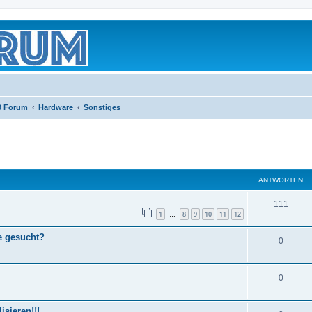
0 Forum
Hardware
Sonstiges
eiterte Suche
ANTWORTEN
111
1
8
9
10
11
12
…
e gesucht?
0
0
sieren!!!