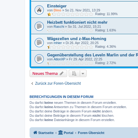
Einsteiger
von
Dino
»
So 21. Nov 2021, 13:29
Rating: 11.99%
Heizbett funktioniert nicht mehr
von
Raschi
»
So 31. Jul 2022, 15:21
Rating: 1.63%
Wägezellen und z-Max-Homing
von
mhier
»
Di 26. Apr 2022, 20:25
Rating: 4.36%
Gegenüberstellung des Leveln Marlin und der 
von
AtlonXP
»
Fr 29. Apr 2022, 22:25
Rating: 2.72%
Neues Thema
Zurück zur Foren-Übersicht
BERECHTIGUNGEN IN DIESEM FORUM
Du darfst
keine
neuen Themen in diesem Forum erstellen.
Du darfst
keine
Antworten zu Themen in diesem Forum erstellen.
Du darfst deine Beiträge in diesem Forum
nicht
ändern.
Du darfst deine Beiträge in diesem Forum
nicht
löschen.
Du darfst
keine
Dateianhänge in diesem Forum erstellen.
Startseite
Portal
Foren-Übersicht