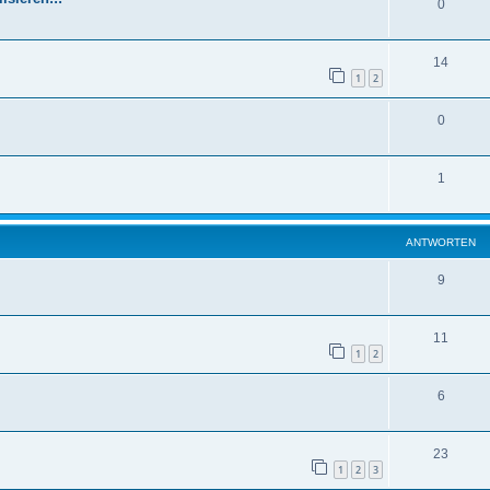
0
14
1
2
0
1
ANTWORTEN
9
11
1
2
6
23
1
2
3