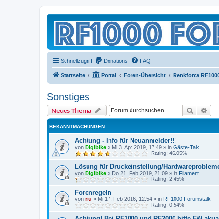
Schnellzugriff
Donations
FAQ
Startseite
Portal
Foren-Übersicht
Renkforce RF100
Sonstiges
Suche
Erw
Neues Thema
BEKANNTMACHUNGEN
Achtung - Info für Neuanmelder!!!
von
Digibike
»
Mi 3. Apr 2019, 17:49
» in
Gäste-Talk
Rating: 46.05%
Lösung für Druckeinstellung/Hardwareproblem
von
Digibike
»
Do 21. Feb 2019, 21:09
» in
Filament
Rating: 2.45%
Forenregeln
von
riu
»
Mi 17. Feb 2016, 12:54
» in
RF1000 Forumstalk
Rating: 0.54%
Achtung! Bei RF1000 und RF2000 bitte FW akuali