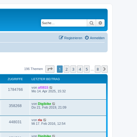
Suche
Erweiterte Suche
Registrieren
Anmelden
Seite
1
von
8
1
2
3
4
5
8
Nächste
196 Themen
…
ZUGRIFFE
LETZTER BEITRAG
von
af0815
1784766
Mo 14. Apr 2025, 15:32
von
Digibike
358268
Do 21. Feb 2019, 21:09
von
riu
448031
Mi 17. Feb 2016, 12:54
von
Digibike