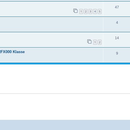
47
1
2
3
4
5
4
14
1
2
RFX000 Klasse
9