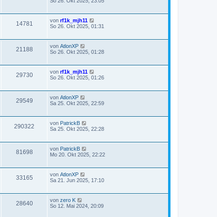
So 26. Okt 2025, 23:05
von
rf1k_mjh11
14781
So 26. Okt 2025, 01:31
von
AtlonXP
21188
So 26. Okt 2025, 01:28
von
rf1k_mjh11
29730
So 26. Okt 2025, 01:26
von
AtlonXP
29549
Sa 25. Okt 2025, 22:59
von
PatrickB
290322
Sa 25. Okt 2025, 22:28
von
PatrickB
81698
Mo 20. Okt 2025, 22:22
von
AtlonXP
33165
Sa 21. Jun 2025, 17:10
von
zero K
28640
So 12. Mai 2024, 20:09