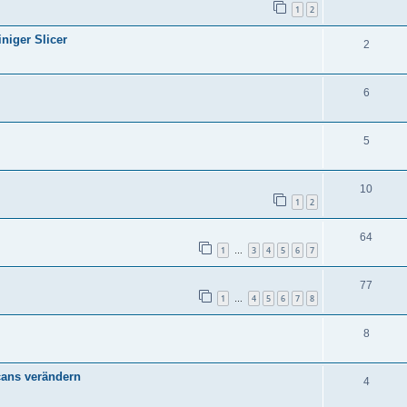
1
2
niger Slicer
2
6
5
10
1
2
64
1
3
4
5
6
7
…
77
1
4
5
6
7
8
…
8
cans verändern
4