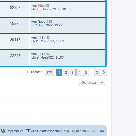
von
Dino
82658
Mo 19. Jun 2023, 17:00
von
Raschi
15576
Di 2. Aug 2022, 19:27
von
mhier
29413
Mi 11. Mai 2022, 14:02
von
mhier
23736
Mo 9. Mai 2022, 15:03
Seite
1
von
8
1
2
3
4
5
8
Nächste
196 Themen
…
Gehe zu
Impressum
Alle Cookies löschen
Alle Zeiten sind
UTC+02:00