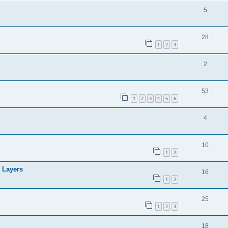
5
28
1
2
3
2
53
1
2
3
4
5
6
4
10
1
2
 Layers
16
1
2
25
1
2
3
18