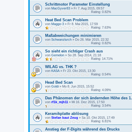
Schrittmotor Parameter Einstellung
von
MacGyver83
»
Fr 7. Aug 2015, 09:57
Rating: 0.82%
Heat Bed Scan Problem
von
Maggo-3
»
Fr 8. Mai 2015, 17:59
Rating: 7.63%
Maßabweichungen minimieren
von
Schwanzlurch
»
Do 26. Mär 2015, 22:32
Rating: 0.82%
So sieht ein richtiger Crash aus
von
Gemelon
»
So 28. Sep 2014, 21:18
Rating: 14.71%
WILAG vs. THK ?
von
KASA
»
Fr 23. Okt 2015, 13:30
Rating: 0.54%
Head Bed Scan
von
Goldi
»
Mo 8. Jun 2015, 15:52
Rating: 4.09%
Das Phänomen der sich ändernden Höhe des 1.
von
rf1k_mjh11
»
Mi 16. Dez 2015, 17:50
Rating: 3.54%
Keramikplatte ablösung
von
Stefan baut Zeug
»
Sa 10. Okt 2015, 17:49
Rating: 6.81%
Anstieg der F-Digits während des Drucks