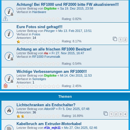
Achtung! Bei RF1000 und RF2000 bitte FW akualisieren!!!
Letzter Beitrag von
Digibike
«
Sa 19. Dez 2015, 23:58
Verfasst in
Hardware
Rating: 0.82%
Eure Fotos sind gefragt!!!
Letzter Beitrag von
Pinzger
«
Mo 13. Feb 2017, 13:51
Verfasst in
Fotos
Antworten:
14
1
2
Rating: 8.17%
Achtung an alle frischen RF1000 Besitzer!
Letzter Beitrag von
riu
«
Fr 27. Nov 2015, 16:47
Verfasst in
RF1000 Forumstalk
Rating: 0.54%
Wichtige Verbesserungen am RF1000!!!
Letzter Beitrag von
Digibike
«
Mi 14. Okt 2015, 11:53
Verfasst in
Sonstiges
Antworten:
1
Rating: 2.45%
Themen
Lichtschranken als Endschalter?
Letzter Beitrag von
AtlonXP
«
Fr 5. Dez 2025, 07:48
Antworten:
36
1
2
3
4
Rating: 16.89%
Kabelbruch am Extruder-Motorkabel
Letzter Beitrag von
rf1k_mjh11
«
Mo 27. Okt 2025, 02:46