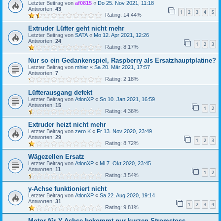
Letzter Beitrag von
af0815
«
Do 25. Nov 2021, 11:18
Antworten:
43
1
2
3
4
5
Rating: 14.44%
Extruder Lüfter geht nicht mehr
Letzter Beitrag von
SATA
«
Mo 12. Apr 2021, 12:26
Antworten:
24
1
2
3
Rating: 8.17%
Nur so ein Gedankenspiel, Raspberry als Ersatzhauptplatine?
Letzter Beitrag von
mhier
«
Sa 20. Mär 2021, 17:57
Antworten:
7
Rating: 2.18%
Lüfterausgang defekt
Letzter Beitrag von
AtlonXP
«
So 10. Jan 2021, 16:59
Antworten:
15
1
2
Rating: 4.36%
Extruder heizt nicht mehr
Letzter Beitrag von
zero K
«
Fr 13. Nov 2020, 23:49
Antworten:
29
1
2
3
Rating: 8.72%
Wägezellen Ersatz
Letzter Beitrag von
AtlonXP
«
Mi 7. Okt 2020, 23:45
Antworten:
11
1
2
Rating: 3.54%
y-Achse funktioniert nicht
Letzter Beitrag von
AtlonXP
«
Sa 22. Aug 2020, 19:14
Antworten:
31
1
2
3
4
Rating: 9.81%
Motor für Y-Achse bekommt nur kurzen Stromstoss