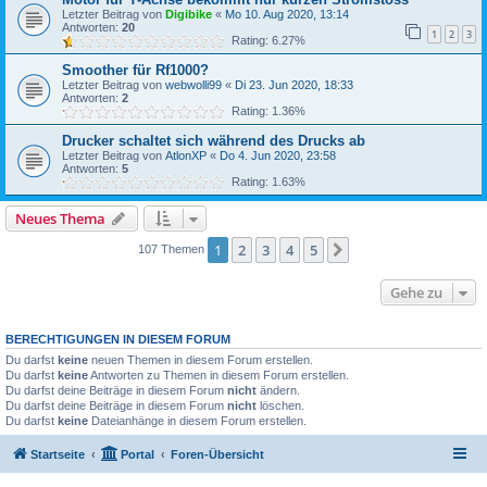
Letzter Beitrag von
Digibike
«
Mo 10. Aug 2020, 13:14
Antworten:
20
1
2
3
Rating: 6.27%
Smoother für Rf1000?
Letzter Beitrag von
webwolli99
«
Di 23. Jun 2020, 18:33
Antworten:
2
Rating: 1.36%
Drucker schaltet sich während des Drucks ab
Letzter Beitrag von
AtlonXP
«
Do 4. Jun 2020, 23:58
Antworten:
5
Rating: 1.63%
Neues Thema
1
2
3
4
5
Nächste
107 Themen
Gehe zu
BERECHTIGUNGEN IN DIESEM FORUM
Du darfst
keine
neuen Themen in diesem Forum erstellen.
Du darfst
keine
Antworten zu Themen in diesem Forum erstellen.
Du darfst deine Beiträge in diesem Forum
nicht
ändern.
Du darfst deine Beiträge in diesem Forum
nicht
löschen.
Du darfst
keine
Dateianhänge in diesem Forum erstellen.
Startseite
Portal
Foren-Übersicht