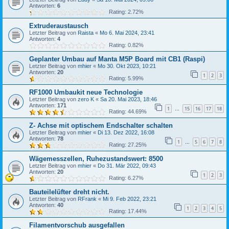
Antworten:
6
Rating: 2.72%
Extruderaustausch
Letzter Beitrag von
Raista
«
Mo 6. Mai 2024, 23:41
Antworten:
4
Rating: 0.82%
Geplanter Umbau auf Manta M5P Board mit CB1 (Raspi)
Letzter Beitrag von
mhier
«
Mo 30. Okt 2023, 10:21
Antworten:
20
1
2
3
Rating: 5.99%
RF1000 Umbaukit neue Technologie
Letzter Beitrag von
zero K
«
Sa 20. Mai 2023, 18:46
Antworten:
171
1
15
16
17
18
…
Rating: 44.69%
Z- Achse mit optischem Endschalter schalten
Letzter Beitrag von
mhier
«
Di 13. Dez 2022, 16:08
Antworten:
78
1
5
6
7
8
…
Rating: 27.25%
Wägemesszellen, Ruhezustandswert: 8500
Letzter Beitrag von
mhier
«
Do 31. Mär 2022, 09:43
Antworten:
20
1
2
3
Rating: 6.27%
Bauteilelüfter dreht nicht.
Letzter Beitrag von
RFrank
«
Mi 9. Feb 2022, 23:21
Antworten:
40
1
2
3
4
5
Rating: 17.44%
Filamentvorschub ausgefallen