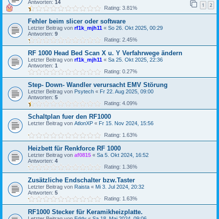
Antworten:
14
1
2
Rating: 3.81%
Fehler beim slicer oder software
Letzter Beitrag von
rf1k_mjh11
«
So 26. Okt 2025, 00:29
Antworten:
9
Rating: 2.45%
RF 1000 Head Bed Scan X u. Y Verfahrwege ändern
Letzter Beitrag von
rf1k_mjh11
«
Sa 25. Okt 2025, 22:36
Antworten:
1
Rating: 0.27%
Step- Down- Wandler verursacht EMV Störung
Letzter Beitrag von
Psytech
«
Fr 22. Aug 2025, 09:00
Antworten:
5
Rating: 4.09%
Schaltplan fuer den RF1000
Letzter Beitrag von
AtlonXP
«
Fr 15. Nov 2024, 15:56
Rating: 1.63%
Heizbett für Renkforce RF 1000
Letzter Beitrag von
af0815
«
Sa 5. Okt 2024, 16:52
Antworten:
4
Rating: 1.36%
Zusätzliche Endschalter bzw.Taster
Letzter Beitrag von
Raista
«
Mi 3. Jul 2024, 20:32
Antworten:
5
Rating: 1.63%
RF1000 Stecker für Keramikheizplatte.
Letzter Beitrag von
Eddy
«
Sa 18. Mai 2024, 09:06