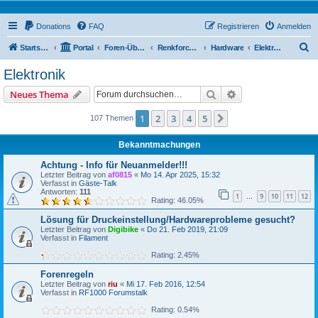
Donations
FAQ
Registrieren
Anmelden
S
Startseite
Portal
Foren-Übersicht
Renkforce RF1000 Forum
Hardware
Elektronik
u
Elektronik
c
Suche
Erweiterte Suche
Neues Thema
h
e
1
2
3
4
5
Nächste
107 Themen
Bekanntmachungen
Achtung - Info für Neuanmelder!!!
Letzter Beitrag von
af0815
«
Mo 14. Apr 2025, 15:32
Verfasst in
Gäste-Talk
Antworten:
111
1
9
10
11
12
…
Rating: 46.05%
Lösung für Druckeinstellung/Hardwareprobleme gesucht?
Letzter Beitrag von
Digibike
«
Do 21. Feb 2019, 21:09
Verfasst in
Filament
Rating: 2.45%
Forenregeln
Letzter Beitrag von
riu
«
Mi 17. Feb 2016, 12:54
Verfasst in
RF1000 Forumstalk
Rating: 0.54%