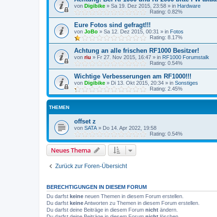
von
Digibike
»
Sa 19. Dez 2015, 23:58
» in
Hardware
Rating: 0.82%
Eure Fotos sind gefragt!!!
von
JoBo
»
Sa 12. Dez 2015, 00:31
» in
Fotos
Rating: 8.17%
Achtung an alle frischen RF1000 Besitzer!
von
riu
»
Fr 27. Nov 2015, 16:47
» in
RF1000 Forumstalk
Rating: 0.54%
Wichtige Verbesserungen am RF1000!!!
von
Digibike
»
Di 13. Okt 2015, 20:34
» in
Sonstiges
Rating: 2.45%
THEMEN
offset z
von
SATA
»
Do 14. Apr 2022, 19:58
Rating: 0.54%
Neues Thema
Zurück zur Foren-Übersicht
BERECHTIGUNGEN IN DIESEM FORUM
Du darfst
keine
neuen Themen in diesem Forum erstellen.
Du darfst
keine
Antworten zu Themen in diesem Forum erstellen.
Du darfst deine Beiträge in diesem Forum
nicht
ändern.
Du darfst deine Beiträge in diesem Forum
nicht
löschen.