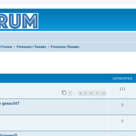
0 Forum
Firmware / Tweaks
Firmware /Tweaks
eiterte Suche
ANTWORTEN
111
1
8
9
10
11
12
…
e gesucht?
0
0
sieren!!!