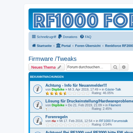
Schnellzugriff
Donations
FAQ
Startseite
Portal
Foren-Übersicht
Renkforce RF200
Firmware /Tweaks
Suche
Erw
Neues Thema
BEKANNTMACHUNGEN
Achtung - Info für Neuanmelder!!!
von
Digibike
»
Mi 3. Apr 2019, 17:49
» in
Gäste-Talk
Rating: 46.05%
Lösung für Druckeinstellung/Hardwareproblem
von
Digibike
»
Do 21. Feb 2019, 21:09
» in
Filament
Rating: 2.45%
Forenregeln
von
riu
»
Mi 17. Feb 2016, 12:54
» in
RF1000 Forumstalk
Rating: 0.54%
Achtung! Bei RF1000 und RF2000 bitte FW akuali