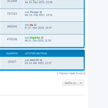
351908
Sa 19. Dez 2015, 23:58
von
Pinzger
797315
Mo 13. Feb 2017, 13:51
von
riu
368260
Fr 27. Nov 2015, 16:47
von
Digibike
478108
Mi 14. Okt 2015, 11:53
ZUGRIFFE
LETZTER BEITRAG
von
AtlonXP
20327
Do 14. Apr 2022, 21:27
1 Thema • Seite
1
von
1
Gehe zu