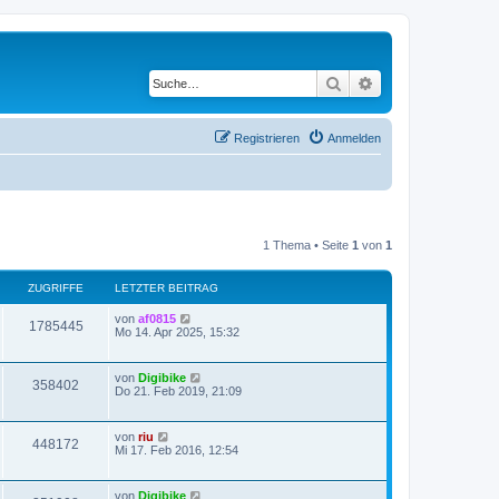
Suche
Erweiterte Suche
Registrieren
Anmelden
1 Thema • Seite
1
von
1
ZUGRIFFE
LETZTER BEITRAG
von
af0815
1785445
Mo 14. Apr 2025, 15:32
von
Digibike
358402
Do 21. Feb 2019, 21:09
von
riu
448172
Mi 17. Feb 2016, 12:54
von
Digibike