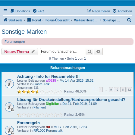
Donations
FAQ
Registrieren
Anmelden
S
Startseite
Portal
Foren-Übersicht
Weitere Hersteller
Sonstige Marken
u
Sonstige Marken
c
Forumsregeln
h
e
Suche
Erweiterte Suche
Neues Thema
9 Themen • Seite
1
von
1
Bekanntmachungen
Achtung - Info für Neuanmelder!!!
Letzter Beitrag von
af0815
«
Mo 14. Apr 2025, 15:32
Verfasst in
Gäste-Talk
Antworten:
111
1
9
10
11
12
…
Rating: 46.05%
Lösung für Druckeinstellung/Hardwareprobleme gesucht?
Letzter Beitrag von
Digibike
«
Do 21. Feb 2019, 21:09
Verfasst in
Filament
Rating: 2.45%
Forenregeln
Letzter Beitrag von
riu
«
Mi 17. Feb 2016, 12:54
Verfasst in
RF1000 Forumstalk