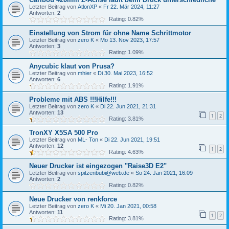
Letzter Beitrag von
AtlonXP
«
Fr 22. Mär 2024, 11:27
Antworten:
2
Rating: 0.82%
Einstellung von Strom für ohne Name Schrittmotor
Letzter Beitrag von
zero K
«
Mo 13. Nov 2023, 17:57
Antworten:
3
Rating: 1.09%
Anycubic klaut von Prusa?
Letzter Beitrag von
mhier
«
Di 30. Mai 2023, 16:52
Antworten:
6
Rating: 1.91%
Probleme mit ABS !!!Hilfe!!!
Letzter Beitrag von
zero K
«
Di 22. Jun 2021, 21:31
Antworten:
13
1
2
Rating: 3.81%
TronXY X5SA 500 Pro
Letzter Beitrag von
ML- Ton
«
Di 22. Jun 2021, 19:51
Antworten:
12
1
2
Rating: 4.63%
Neuer Drucker ist eingezogen "Raise3D E2"
Letzter Beitrag von
spitzenbubi@web.de
«
So 24. Jan 2021, 16:09
Antworten:
2
Rating: 0.82%
Neue Drucker von renkforce
Letzter Beitrag von
zero K
«
Mi 20. Jan 2021, 00:58
Antworten:
11
1
2
Rating: 3.81%