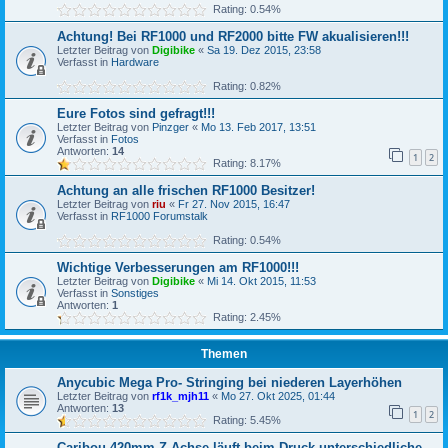
Rating: 0.54%
Achtung! Bei RF1000 und RF2000 bitte FW akualisieren!!!
Letzter Beitrag von
Digibike
«
Sa 19. Dez 2015, 23:58
Verfasst in
Hardware
Rating: 0.82%
Eure Fotos sind gefragt!!!
Letzter Beitrag von
Pinzger
«
Mo 13. Feb 2017, 13:51
Verfasst in
Fotos
Antworten:
14
1
2
Rating: 8.17%
Achtung an alle frischen RF1000 Besitzer!
Letzter Beitrag von
riu
«
Fr 27. Nov 2015, 16:47
Verfasst in
RF1000 Forumstalk
Rating: 0.54%
Wichtige Verbesserungen am RF1000!!!
Letzter Beitrag von
Digibike
«
Mi 14. Okt 2015, 11:53
Verfasst in
Sonstiges
Antworten:
1
Rating: 2.45%
Themen
Anycubic Mega Pro- Stringing bei niederen Layerhöhen
Letzter Beitrag von
rf1k_mjh11
«
Mo 27. Okt 2025, 01:44
Antworten:
13
1
2
Rating: 5.45%
Caribou 420mm Z-Achse läuft beim Druck unterschiedliche