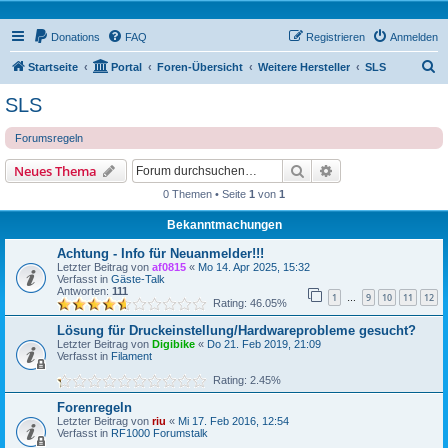
Donations
FAQ
Registrieren
Anmelden
S
Startseite
Portal
Foren-Übersicht
Weitere Hersteller
SLS
u
SLS
c
Forumsregeln
h
e
Suche
Erweiterte Suche
Neues Thema
0 Themen • Seite
1
von
1
Bekanntmachungen
Achtung - Info für Neuanmelder!!!
Letzter Beitrag von
af0815
«
Mo 14. Apr 2025, 15:32
Verfasst in
Gäste-Talk
Antworten:
111
1
9
10
11
12
…
Rating: 46.05%
Lösung für Druckeinstellung/Hardwareprobleme gesucht?
Letzter Beitrag von
Digibike
«
Do 21. Feb 2019, 21:09
Verfasst in
Filament
Rating: 2.45%
Forenregeln
Letzter Beitrag von
riu
«
Mi 17. Feb 2016, 12:54
Verfasst in
RF1000 Forumstalk