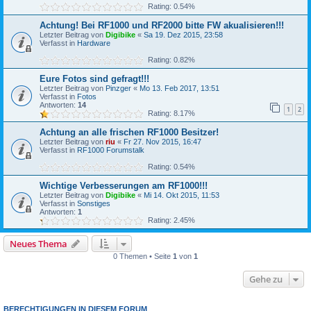
Rating: 0.54%
Achtung! Bei RF1000 und RF2000 bitte FW akualisieren!!!
Letzter Beitrag von
Digibike
«
Sa 19. Dez 2015, 23:58
Verfasst in
Hardware
Rating: 0.82%
Eure Fotos sind gefragt!!!
Letzter Beitrag von
Pinzger
«
Mo 13. Feb 2017, 13:51
Verfasst in
Fotos
Antworten:
14
1
2
Rating: 8.17%
Achtung an alle frischen RF1000 Besitzer!
Letzter Beitrag von
riu
«
Fr 27. Nov 2015, 16:47
Verfasst in
RF1000 Forumstalk
Rating: 0.54%
Wichtige Verbesserungen am RF1000!!!
Letzter Beitrag von
Digibike
«
Mi 14. Okt 2015, 11:53
Verfasst in
Sonstiges
Antworten:
1
Rating: 2.45%
Neues Thema
0 Themen • Seite
1
von
1
Gehe zu
BERECHTIGUNGEN IN DIESEM FORUM