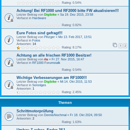
Rating: 0.54%
Achtung! Bei RF1000 und RF2000 bitte FW akualisieren!!!
Letzter Beitrag von
Digibike
«
Sa 19. Dez 2015, 23:58
Verfasst in
Hardware
Rating: 0.82%
Eure Fotos sind gefragt!!!
Letzter Beitrag von
Pinzger
«
Mo 13. Feb 2017, 13:51
Verfasst in
Fotos
Antworten:
14
1
2
Rating: 8.17%
Achtung an alle frischen RF1000 Besitzer!
Letzter Beitrag von
riu
«
Fr 27. Nov 2015, 16:47
Verfasst in
RF1000 Forumstalk
Rating: 0.54%
Wichtige Verbesserungen am RF1000!!!
Letzter Beitrag von
Digibike
«
Mi 14. Okt 2015, 11:53
Verfasst in
Sonstiges
Antworten:
1
Rating: 2.45%
Themen
Schrittmotorprüfung
Letzter Beitrag von
DennisNochmal
«
Fr 18. Okt 2024, 09:50
Antworten:
2
Rating: 1.63%
Umbau Z achse. Ender 3S1