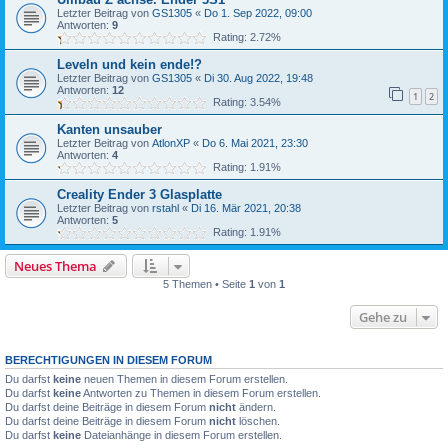
Letzter Beitrag von
GS1305
«
Do 1. Sep 2022, 09:00
Antworten:
9
Rating: 2.72%
Leveln und kein ende!?
Letzter Beitrag von
GS1305
«
Di 30. Aug 2022, 19:48
Antworten:
12
1
2
Rating: 3.54%
Kanten unsauber
Letzter Beitrag von
AtlonXP
«
Do 6. Mai 2021, 23:30
Antworten:
4
Rating: 1.91%
Creality Ender 3 Glasplatte
Letzter Beitrag von
rstahl
«
Di 16. Mär 2021, 20:38
Antworten:
5
Rating: 1.91%
Neues Thema
5 Themen • Seite
1
von
1
Gehe zu
BERECHTIGUNGEN IN DIESEM FORUM
Du darfst
keine
neuen Themen in diesem Forum erstellen.
Du darfst
keine
Antworten zu Themen in diesem Forum erstellen.
Du darfst deine Beiträge in diesem Forum
nicht
ändern.
Du darfst deine Beiträge in diesem Forum
nicht
löschen.
Du darfst
keine
Dateianhänge in diesem Forum erstellen.