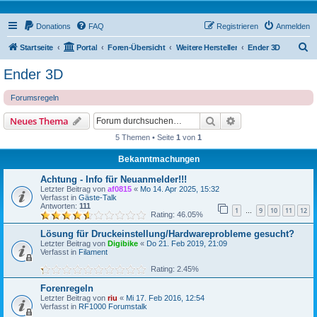
Donations
FAQ
Registrieren
Anmelden
S
Startseite
Portal
Foren-Übersicht
Weitere Hersteller
Ender 3D
u
Ender 3D
c
Forumsregeln
h
e
Suche
Erweiterte Suche
Neues Thema
5 Themen • Seite
1
von
1
Bekanntmachungen
Achtung - Info für Neuanmelder!!!
Letzter Beitrag von
af0815
«
Mo 14. Apr 2025, 15:32
Verfasst in
Gäste-Talk
Antworten:
111
1
9
10
11
12
…
Rating: 46.05%
Lösung für Druckeinstellung/Hardwareprobleme gesucht?
Letzter Beitrag von
Digibike
«
Do 21. Feb 2019, 21:09
Verfasst in
Filament
Rating: 2.45%
Forenregeln
Letzter Beitrag von
riu
«
Mi 17. Feb 2016, 12:54
Verfasst in
RF1000 Forumstalk