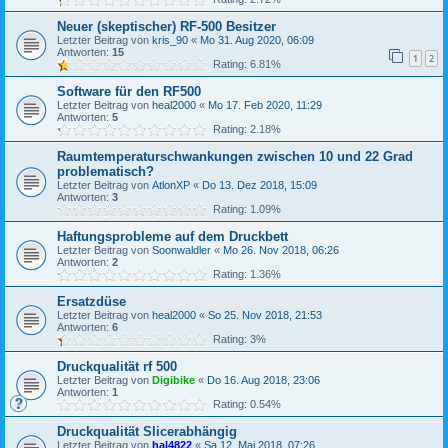
Neuer (skeptischer) RF-500 Besitzer
Letzter Beitrag von
kris_90
«
Mo 31. Aug 2020, 06:09
Antworten:
15
1
2
Rating: 6.81%
Software für den RF500
Letzter Beitrag von
heal2000
«
Mo 17. Feb 2020, 11:29
Antworten:
5
Rating: 2.18%
Raumtemperaturschwankungen zwischen 10 und 22 Grad
problematisch?
Letzter Beitrag von
AtlonXP
«
Do 13. Dez 2018, 15:09
Antworten:
3
Rating: 1.09%
Haftungsprobleme auf dem Druckbett
Letzter Beitrag von
Soonwaldler
«
Mo 26. Nov 2018, 06:26
Antworten:
2
Rating: 1.36%
Ersatzdüse
Letzter Beitrag von
heal2000
«
So 25. Nov 2018, 21:53
Antworten:
6
Rating: 3%
Druckqualität rf 500
Letzter Beitrag von
Digibike
«
Do 16. Aug 2018, 23:06
Antworten:
1
Rating: 0.54%
Druckqualität Slicerabhängig
Letzter Beitrag von
hal4822
«
Sa 12. Mai 2018, 07:26