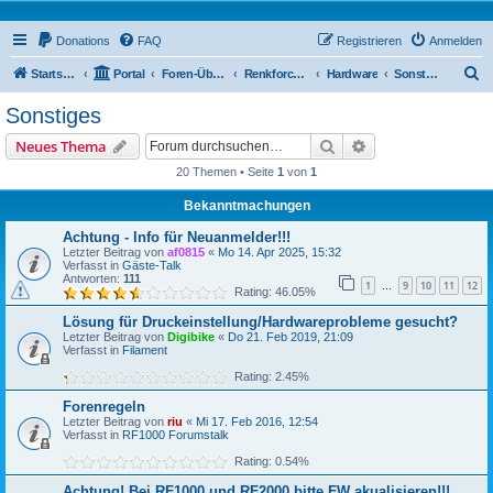
Donations
FAQ
Registrieren
Anmelden
S
Startseite
Portal
Foren-Übersicht
Renkforce RF500 Forum
Hardware
Sonstiges
u
Sonstiges
c
Suche
Erweiterte Suche
Neues Thema
h
20 Themen • Seite
1
von
1
e
Bekanntmachungen
Achtung - Info für Neuanmelder!!!
Letzter Beitrag von
af0815
«
Mo 14. Apr 2025, 15:32
Verfasst in
Gäste-Talk
Antworten:
111
1
9
10
11
12
…
Rating: 46.05%
Lösung für Druckeinstellung/Hardwareprobleme gesucht?
Letzter Beitrag von
Digibike
«
Do 21. Feb 2019, 21:09
Verfasst in
Filament
Rating: 2.45%
Forenregeln
Letzter Beitrag von
riu
«
Mi 17. Feb 2016, 12:54
Verfasst in
RF1000 Forumstalk
Rating: 0.54%
Achtung! Bei RF1000 und RF2000 bitte FW akualisieren!!!