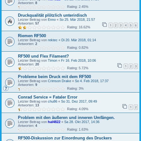
Antworten:
8
Rating: 2.45%
Druckqualität plötzlich unterirdisch
Letzter Beitrag von
Enno
«
So 25. Mär 2018, 21:57
Antworten:
57
1
2
3
4
5
6
Rating: 16.62%
Riemen RF500
Letzter Beitrag von
rektec
«
Di 20. Mär 2018, 01:14
Antworten:
2
Rating: 0.82%
RF500 und Flex Filament?
Letzter Beitrag von
Timon
«
Fr 16. Feb 2018, 10:06
Antworten:
20
1
2
3
Rating: 5.72%
Probleme beim Druck mit dem RF500
Letzter Beitrag von
Crimson Drake
«
So 4. Feb 2018, 17:37
Antworten:
9
Rating: 3%
Conrad Service = Fataler Error
Letzter Beitrag von
chu86
«
So 31. Dez 2017, 09:49
Antworten:
13
1
2
Rating: 4.09%
Problem mit den äußeren und inneren Umfängen.
Letzter Beitrag von
hal4822
«
Sa 28. Okt 2017, 14:36
Antworten:
4
Rating: 1.63%
RF500-Diskussion zur Einordnung des Druckers