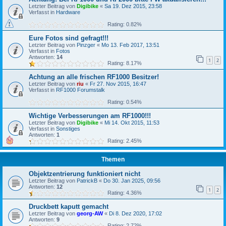
Letzter Beitrag von
Digibike
«
Sa 19. Dez 2015, 23:58
Verfasst in
Hardware
Rating: 0.82%
Eure Fotos sind gefragt!!!
Letzter Beitrag von
Pinzger
«
Mo 13. Feb 2017, 13:51
Verfasst in
Fotos
Antworten:
14
1
2
Rating: 8.17%
Achtung an alle frischen RF1000 Besitzer!
Letzter Beitrag von
riu
«
Fr 27. Nov 2015, 16:47
Verfasst in
RF1000 Forumstalk
Rating: 0.54%
Wichtige Verbesserungen am RF1000!!!
Letzter Beitrag von
Digibike
«
Mi 14. Okt 2015, 11:53
Verfasst in
Sonstiges
Antworten:
1
Rating: 2.45%
Themen
Objektzentrierung funktioniert nicht
Letzter Beitrag von
PatrickB
«
Do 30. Jan 2025, 09:56
Antworten:
12
1
2
Rating: 4.36%
Druckbett kaputt gemacht
Letzter Beitrag von
georg-AW
«
Di 8. Dez 2020, 17:02
Antworten:
9
Rating: 2.72%