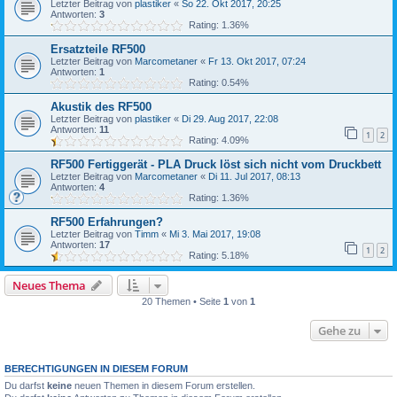
Letzter Beitrag von
plastiker
«
So 22. Okt 2017, 20:25
Antworten:
3
Rating: 1.36%
Ersatzteile RF500
Letzter Beitrag von
Marcometaner
«
Fr 13. Okt 2017, 07:24
Antworten:
1
Rating: 0.54%
Akustik des RF500
Letzter Beitrag von
plastiker
«
Di 29. Aug 2017, 22:08
Antworten:
11
1
2
Rating: 4.09%
RF500 Fertiggerät - PLA Druck löst sich nicht vom Druckbett
Letzter Beitrag von
Marcometaner
«
Di 11. Jul 2017, 08:13
Antworten:
4
Rating: 1.36%
RF500 Erfahrungen?
Letzter Beitrag von
Timm
«
Mi 3. Mai 2017, 19:08
Antworten:
17
1
2
Rating: 5.18%
Neues Thema
20 Themen • Seite
1
von
1
Gehe zu
BERECHTIGUNGEN IN DIESEM FORUM
Du darfst
keine
neuen Themen in diesem Forum erstellen.