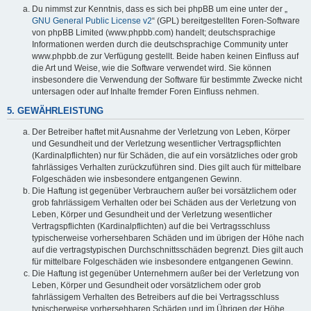
Du nimmst zur Kenntnis, dass es sich bei phpBB um eine unter der „
GNU General Public License v2
“ (GPL) bereitgestellten Foren-Software
von phpBB Limited (www.phpbb.com) handelt; deutschsprachige
Informationen werden durch die deutschsprachige Community unter
www.phpbb.de zur Verfügung gestellt. Beide haben keinen Einfluss auf
die Art und Weise, wie die Software verwendet wird. Sie können
insbesondere die Verwendung der Software für bestimmte Zwecke nicht
untersagen oder auf Inhalte fremder Foren Einfluss nehmen.
5. GEWÄHRLEISTUNG
Der Betreiber haftet mit Ausnahme der Verletzung von Leben, Körper
und Gesundheit und der Verletzung wesentlicher Vertragspflichten
(Kardinalpflichten) nur für Schäden, die auf ein vorsätzliches oder grob
fahrlässiges Verhalten zurückzuführen sind. Dies gilt auch für mittelbare
Folgeschäden wie insbesondere entgangenen Gewinn.
Die Haftung ist gegenüber Verbrauchern außer bei vorsätzlichem oder
grob fahrlässigem Verhalten oder bei Schäden aus der Verletzung von
Leben, Körper und Gesundheit und der Verletzung wesentlicher
Vertragspflichten (Kardinalpflichten) auf die bei Vertragsschluss
typischerweise vorhersehbaren Schäden und im übrigen der Höhe nach
auf die vertragstypischen Durchschnittsschäden begrenzt. Dies gilt auch
für mittelbare Folgeschäden wie insbesondere entgangenen Gewinn.
Die Haftung ist gegenüber Unternehmern außer bei der Verletzung von
Leben, Körper und Gesundheit oder vorsätzlichem oder grob
fahrlässigem Verhalten des Betreibers auf die bei Vertragsschluss
typischerweise vorhersehbaren Schäden und im Übrigen der Höhe