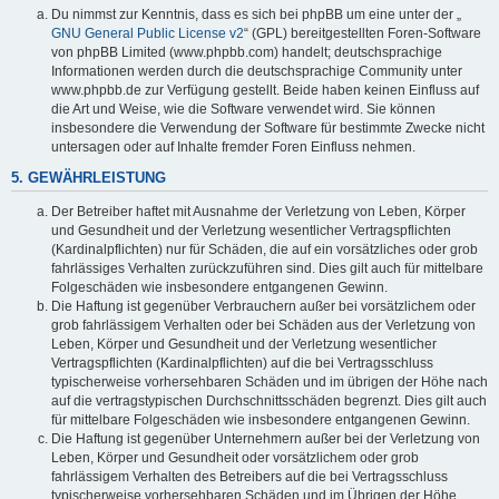
Du nimmst zur Kenntnis, dass es sich bei phpBB um eine unter der „
GNU General Public License v2
“ (GPL) bereitgestellten Foren-Software
von phpBB Limited (www.phpbb.com) handelt; deutschsprachige
Informationen werden durch die deutschsprachige Community unter
www.phpbb.de zur Verfügung gestellt. Beide haben keinen Einfluss auf
die Art und Weise, wie die Software verwendet wird. Sie können
insbesondere die Verwendung der Software für bestimmte Zwecke nicht
untersagen oder auf Inhalte fremder Foren Einfluss nehmen.
5. GEWÄHRLEISTUNG
Der Betreiber haftet mit Ausnahme der Verletzung von Leben, Körper
und Gesundheit und der Verletzung wesentlicher Vertragspflichten
(Kardinalpflichten) nur für Schäden, die auf ein vorsätzliches oder grob
fahrlässiges Verhalten zurückzuführen sind. Dies gilt auch für mittelbare
Folgeschäden wie insbesondere entgangenen Gewinn.
Die Haftung ist gegenüber Verbrauchern außer bei vorsätzlichem oder
grob fahrlässigem Verhalten oder bei Schäden aus der Verletzung von
Leben, Körper und Gesundheit und der Verletzung wesentlicher
Vertragspflichten (Kardinalpflichten) auf die bei Vertragsschluss
typischerweise vorhersehbaren Schäden und im übrigen der Höhe nach
auf die vertragstypischen Durchschnittsschäden begrenzt. Dies gilt auch
für mittelbare Folgeschäden wie insbesondere entgangenen Gewinn.
Die Haftung ist gegenüber Unternehmern außer bei der Verletzung von
Leben, Körper und Gesundheit oder vorsätzlichem oder grob
fahrlässigem Verhalten des Betreibers auf die bei Vertragsschluss
typischerweise vorhersehbaren Schäden und im Übrigen der Höhe