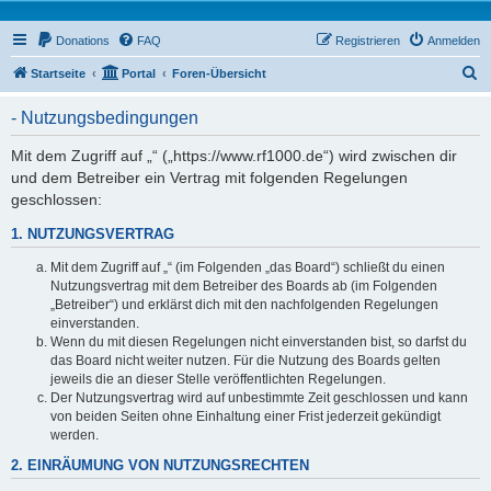
Donations
FAQ
Registrieren
Anmelden
S
Startseite
Portal
Foren-Übersicht
u
- Nutzungsbedingungen
c
h
Mit dem Zugriff auf „“ („https://www.rf1000.de“) wird zwischen dir
und dem Betreiber ein Vertrag mit folgenden Regelungen
e
geschlossen:
1. NUTZUNGSVERTRAG
Mit dem Zugriff auf „“ (im Folgenden „das Board“) schließt du einen
Nutzungsvertrag mit dem Betreiber des Boards ab (im Folgenden
„Betreiber“) und erklärst dich mit den nachfolgenden Regelungen
einverstanden.
Wenn du mit diesen Regelungen nicht einverstanden bist, so darfst du
das Board nicht weiter nutzen. Für die Nutzung des Boards gelten
jeweils die an dieser Stelle veröffentlichten Regelungen.
Der Nutzungsvertrag wird auf unbestimmte Zeit geschlossen und kann
von beiden Seiten ohne Einhaltung einer Frist jederzeit gekündigt
werden.
2. EINRÄUMUNG VON NUTZUNGSRECHTEN