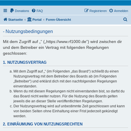
Donations
FAQ
Registrieren
Anmelden
S
Startseite
Portal
Foren-Übersicht
u
- Nutzungsbedingungen
c
h
Mit dem Zugriff auf „“ („https://www.rf1000.de“) wird zwischen dir
und dem Betreiber ein Vertrag mit folgenden Regelungen
e
geschlossen:
1. NUTZUNGSVERTRAG
Mit dem Zugriff auf „“ (im Folgenden „das Board“) schließt du einen
Nutzungsvertrag mit dem Betreiber des Boards ab (im Folgenden
„Betreiber“) und erklärst dich mit den nachfolgenden Regelungen
einverstanden.
Wenn du mit diesen Regelungen nicht einverstanden bist, so darfst du
das Board nicht weiter nutzen. Für die Nutzung des Boards gelten
jeweils die an dieser Stelle veröffentlichten Regelungen.
Der Nutzungsvertrag wird auf unbestimmte Zeit geschlossen und kann
von beiden Seiten ohne Einhaltung einer Frist jederzeit gekündigt
werden.
2. EINRÄUMUNG VON NUTZUNGSRECHTEN