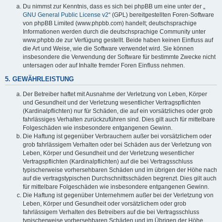
Du nimmst zur Kenntnis, dass es sich bei phpBB um eine unter der „
GNU General Public License v2
“ (GPL) bereitgestellten Foren-Software
von phpBB Limited (www.phpbb.com) handelt; deutschsprachige
Informationen werden durch die deutschsprachige Community unter
www.phpbb.de zur Verfügung gestellt. Beide haben keinen Einfluss auf
die Art und Weise, wie die Software verwendet wird. Sie können
insbesondere die Verwendung der Software für bestimmte Zwecke nicht
untersagen oder auf Inhalte fremder Foren Einfluss nehmen.
5. GEWÄHRLEISTUNG
Der Betreiber haftet mit Ausnahme der Verletzung von Leben, Körper
und Gesundheit und der Verletzung wesentlicher Vertragspflichten
(Kardinalpflichten) nur für Schäden, die auf ein vorsätzliches oder grob
fahrlässiges Verhalten zurückzuführen sind. Dies gilt auch für mittelbare
Folgeschäden wie insbesondere entgangenen Gewinn.
Die Haftung ist gegenüber Verbrauchern außer bei vorsätzlichem oder
grob fahrlässigem Verhalten oder bei Schäden aus der Verletzung von
Leben, Körper und Gesundheit und der Verletzung wesentlicher
Vertragspflichten (Kardinalpflichten) auf die bei Vertragsschluss
typischerweise vorhersehbaren Schäden und im übrigen der Höhe nach
auf die vertragstypischen Durchschnittsschäden begrenzt. Dies gilt auch
für mittelbare Folgeschäden wie insbesondere entgangenen Gewinn.
Die Haftung ist gegenüber Unternehmern außer bei der Verletzung von
Leben, Körper und Gesundheit oder vorsätzlichem oder grob
fahrlässigem Verhalten des Betreibers auf die bei Vertragsschluss
typischerweise vorhersehbaren Schäden und im Übrigen der Höhe