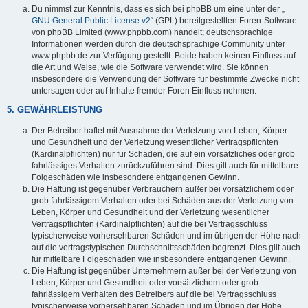
Du nimmst zur Kenntnis, dass es sich bei phpBB um eine unter der „
GNU General Public License v2
“ (GPL) bereitgestellten Foren-Software
von phpBB Limited (www.phpbb.com) handelt; deutschsprachige
Informationen werden durch die deutschsprachige Community unter
www.phpbb.de zur Verfügung gestellt. Beide haben keinen Einfluss auf
die Art und Weise, wie die Software verwendet wird. Sie können
insbesondere die Verwendung der Software für bestimmte Zwecke nicht
untersagen oder auf Inhalte fremder Foren Einfluss nehmen.
5. GEWÄHRLEISTUNG
Der Betreiber haftet mit Ausnahme der Verletzung von Leben, Körper
und Gesundheit und der Verletzung wesentlicher Vertragspflichten
(Kardinalpflichten) nur für Schäden, die auf ein vorsätzliches oder grob
fahrlässiges Verhalten zurückzuführen sind. Dies gilt auch für mittelbare
Folgeschäden wie insbesondere entgangenen Gewinn.
Die Haftung ist gegenüber Verbrauchern außer bei vorsätzlichem oder
grob fahrlässigem Verhalten oder bei Schäden aus der Verletzung von
Leben, Körper und Gesundheit und der Verletzung wesentlicher
Vertragspflichten (Kardinalpflichten) auf die bei Vertragsschluss
typischerweise vorhersehbaren Schäden und im übrigen der Höhe nach
auf die vertragstypischen Durchschnittsschäden begrenzt. Dies gilt auch
für mittelbare Folgeschäden wie insbesondere entgangenen Gewinn.
Die Haftung ist gegenüber Unternehmern außer bei der Verletzung von
Leben, Körper und Gesundheit oder vorsätzlichem oder grob
fahrlässigem Verhalten des Betreibers auf die bei Vertragsschluss
typischerweise vorhersehbaren Schäden und im Übrigen der Höhe