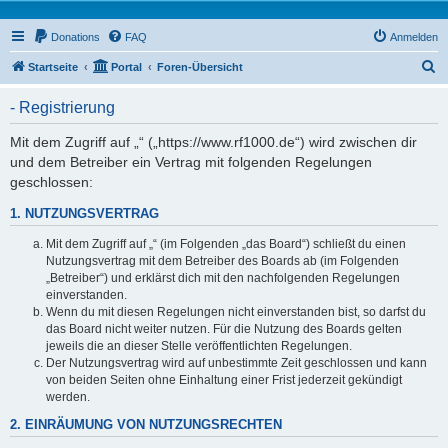
Donations
FAQ
Anmelden
S
Startseite
Portal
Foren-Übersicht
u
- Registrierung
c
h
Mit dem Zugriff auf „“ („https://www.rf1000.de“) wird zwischen dir
und dem Betreiber ein Vertrag mit folgenden Regelungen
e
geschlossen:
1. NUTZUNGSVERTRAG
Mit dem Zugriff auf „“ (im Folgenden „das Board“) schließt du einen
Nutzungsvertrag mit dem Betreiber des Boards ab (im Folgenden
„Betreiber“) und erklärst dich mit den nachfolgenden Regelungen
einverstanden.
Wenn du mit diesen Regelungen nicht einverstanden bist, so darfst du
das Board nicht weiter nutzen. Für die Nutzung des Boards gelten
jeweils die an dieser Stelle veröffentlichten Regelungen.
Der Nutzungsvertrag wird auf unbestimmte Zeit geschlossen und kann
von beiden Seiten ohne Einhaltung einer Frist jederzeit gekündigt
werden.
2. EINRÄUMUNG VON NUTZUNGSRECHTEN