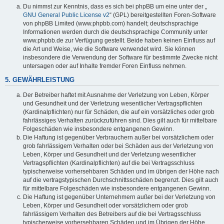
Du nimmst zur Kenntnis, dass es sich bei phpBB um eine unter der „
GNU General Public License v2
“ (GPL) bereitgestellten Foren-Software
von phpBB Limited (www.phpbb.com) handelt; deutschsprachige
Informationen werden durch die deutschsprachige Community unter
www.phpbb.de zur Verfügung gestellt. Beide haben keinen Einfluss auf
die Art und Weise, wie die Software verwendet wird. Sie können
insbesondere die Verwendung der Software für bestimmte Zwecke nicht
untersagen oder auf Inhalte fremder Foren Einfluss nehmen.
5. GEWÄHRLEISTUNG
Der Betreiber haftet mit Ausnahme der Verletzung von Leben, Körper
und Gesundheit und der Verletzung wesentlicher Vertragspflichten
(Kardinalpflichten) nur für Schäden, die auf ein vorsätzliches oder grob
fahrlässiges Verhalten zurückzuführen sind. Dies gilt auch für mittelbare
Folgeschäden wie insbesondere entgangenen Gewinn.
Die Haftung ist gegenüber Verbrauchern außer bei vorsätzlichem oder
grob fahrlässigem Verhalten oder bei Schäden aus der Verletzung von
Leben, Körper und Gesundheit und der Verletzung wesentlicher
Vertragspflichten (Kardinalpflichten) auf die bei Vertragsschluss
typischerweise vorhersehbaren Schäden und im übrigen der Höhe nach
auf die vertragstypischen Durchschnittsschäden begrenzt. Dies gilt auch
für mittelbare Folgeschäden wie insbesondere entgangenen Gewinn.
Die Haftung ist gegenüber Unternehmern außer bei der Verletzung von
Leben, Körper und Gesundheit oder vorsätzlichem oder grob
fahrlässigem Verhalten des Betreibers auf die bei Vertragsschluss
typischerweise vorhersehbaren Schäden und im Übrigen der Höhe