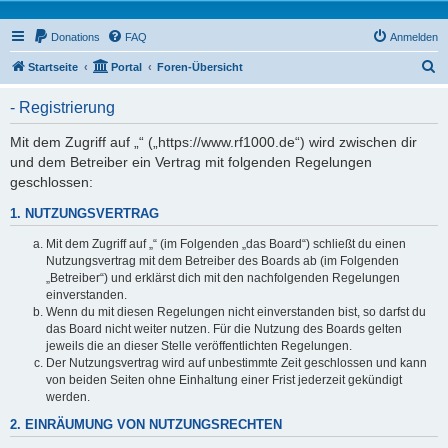
Donations
FAQ
Anmelden
S
Startseite
Portal
Foren-Übersicht
u
- Registrierung
c
h
Mit dem Zugriff auf „“ („https://www.rf1000.de“) wird zwischen dir
und dem Betreiber ein Vertrag mit folgenden Regelungen
e
geschlossen:
1. NUTZUNGSVERTRAG
Mit dem Zugriff auf „“ (im Folgenden „das Board“) schließt du einen
Nutzungsvertrag mit dem Betreiber des Boards ab (im Folgenden
„Betreiber“) und erklärst dich mit den nachfolgenden Regelungen
einverstanden.
Wenn du mit diesen Regelungen nicht einverstanden bist, so darfst du
das Board nicht weiter nutzen. Für die Nutzung des Boards gelten
jeweils die an dieser Stelle veröffentlichten Regelungen.
Der Nutzungsvertrag wird auf unbestimmte Zeit geschlossen und kann
von beiden Seiten ohne Einhaltung einer Frist jederzeit gekündigt
werden.
2. EINRÄUMUNG VON NUTZUNGSRECHTEN