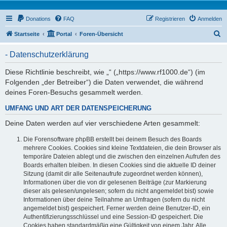
Donations
FAQ
Registrieren
Anmelden
S
Startseite
Portal
Foren-Übersicht
u
- Datenschutzerklärung
c
h
Diese Richtlinie beschreibt, wie „“ („https://www.rf1000.de“) (im
Folgenden „der Betreiber“) die Daten verwendet, die während
e
deines Foren-Besuchs gesammelt werden.
UMFANG UND ART DER DATENSPEICHERUNG
Deine Daten werden auf vier verschiedene Arten gesammelt:
Die Forensoftware phpBB erstellt bei deinem Besuch des Boards
mehrere Cookies. Cookies sind kleine Textdateien, die dein Browser als
temporäre Dateien ablegt und die zwischen den einzelnen Aufrufen des
Boards erhalten bleiben. In diesen Cookies sind die aktuelle ID deiner
Sitzung (damit dir alle Seitenaufrufe zugeordnet werden können),
Informationen über die von dir gelesenen Beiträge (zur Markierung
dieser als gelesen/ungelesen; sofern du nicht angemeldet bist) sowie
Informationen über deine Teilnahme an Umfragen (sofern du nicht
angemeldet bist) gespeichert. Ferner werden deine Benutzer-ID, ein
Authentifizierungsschlüssel und eine Session-ID gespeichert. Die
Cookies haben standardmäßig eine Gültigkeit von einem Jahr. Alle