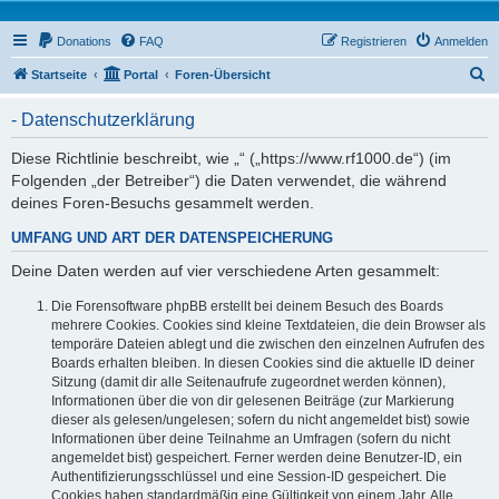
Donations
FAQ
Registrieren
Anmelden
S
Startseite
Portal
Foren-Übersicht
u
- Datenschutzerklärung
c
h
Diese Richtlinie beschreibt, wie „“ („https://www.rf1000.de“) (im
Folgenden „der Betreiber“) die Daten verwendet, die während
e
deines Foren-Besuchs gesammelt werden.
UMFANG UND ART DER DATENSPEICHERUNG
Deine Daten werden auf vier verschiedene Arten gesammelt:
Die Forensoftware phpBB erstellt bei deinem Besuch des Boards
mehrere Cookies. Cookies sind kleine Textdateien, die dein Browser als
temporäre Dateien ablegt und die zwischen den einzelnen Aufrufen des
Boards erhalten bleiben. In diesen Cookies sind die aktuelle ID deiner
Sitzung (damit dir alle Seitenaufrufe zugeordnet werden können),
Informationen über die von dir gelesenen Beiträge (zur Markierung
dieser als gelesen/ungelesen; sofern du nicht angemeldet bist) sowie
Informationen über deine Teilnahme an Umfragen (sofern du nicht
angemeldet bist) gespeichert. Ferner werden deine Benutzer-ID, ein
Authentifizierungsschlüssel und eine Session-ID gespeichert. Die
Cookies haben standardmäßig eine Gültigkeit von einem Jahr. Alle