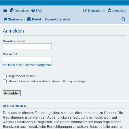
Donations
FAQ
Registrieren
Anmelden
S
Startseite
Portal
Foren-Übersicht
u
Anmelden
c
h
Benutzername:
e
Passwort:
Ich habe mein Passwort vergessen
Angemeldet bleiben
Meinen Online-Status während dieser Sitzung verbergen
REGISTRIEREN
Du musst in diesem Forum registriert sein, um dich anmelden zu können. Die
Registrierung ist in wenigen Augenblicken erledigt und ermöglicht dir, auf
weitere Funktionen zuzugreifen. Die Board-Administration kann registrierten
Benutzern auch zusätzliche Berechtigungen zuweisen. Beachte bitte unsere