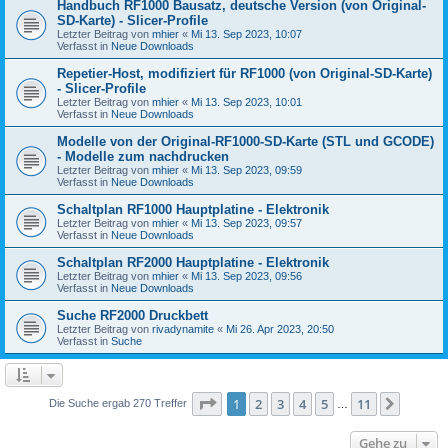
Handbuch RF1000 Bausatz, deutsche Version (von Original-
SD-Karte) - Slicer-Profile
Letzter Beitrag von
mhier
«
Mi 13. Sep 2023, 10:07
Verfasst in
Neue Downloads
Repetier-Host, modifiziert für RF1000 (von Original-SD-Karte)
- Slicer-Profile
Letzter Beitrag von
mhier
«
Mi 13. Sep 2023, 10:01
Verfasst in
Neue Downloads
Modelle von der Original-RF1000-SD-Karte (STL und GCODE)
- Modelle zum nachdrucken
Letzter Beitrag von
mhier
«
Mi 13. Sep 2023, 09:59
Verfasst in
Neue Downloads
Schaltplan RF1000 Hauptplatine - Elektronik
Letzter Beitrag von
mhier
«
Mi 13. Sep 2023, 09:57
Verfasst in
Neue Downloads
Schaltplan RF2000 Hauptplatine - Elektronik
Letzter Beitrag von
mhier
«
Mi 13. Sep 2023, 09:56
Verfasst in
Neue Downloads
Suche RF2000 Druckbett
Letzter Beitrag von
rivadynamite
«
Mi 26. Apr 2023, 20:50
Verfasst in
Suche
Seite
1
von
11
1
2
3
4
5
11
Nächst
Die Suche ergab 270 Treffer
…
Gehe zu