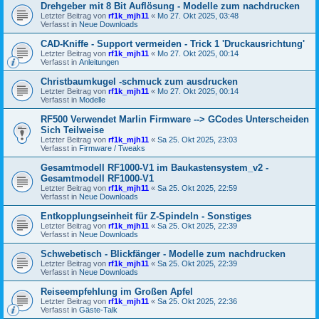
Drehgeber mit 8 Bit Auflösung - Modelle zum nachdrucken
Letzter Beitrag von
rf1k_mjh11
«
Mo 27. Okt 2025, 03:48
Verfasst in
Neue Downloads
CAD-Kniffe - Support vermeiden - Trick 1 'Druckausrichtung'
Letzter Beitrag von
rf1k_mjh11
«
Mo 27. Okt 2025, 00:14
Verfasst in
Anleitungen
Christbaumkugel -schmuck zum ausdrucken
Letzter Beitrag von
rf1k_mjh11
«
Mo 27. Okt 2025, 00:14
Verfasst in
Modelle
RF500 Verwendet Marlin Firmware --> GCodes Unterscheiden
Sich Teilweise
Letzter Beitrag von
rf1k_mjh11
«
Sa 25. Okt 2025, 23:03
Verfasst in
Firmware / Tweaks
Gesamtmodell RF1000-V1 im Baukastensystem_v2 -
Gesamtmodell RF1000-V1
Letzter Beitrag von
rf1k_mjh11
«
Sa 25. Okt 2025, 22:59
Verfasst in
Neue Downloads
Entkopplungseinheit für Z-Spindeln - Sonstiges
Letzter Beitrag von
rf1k_mjh11
«
Sa 25. Okt 2025, 22:39
Verfasst in
Neue Downloads
Schwebetisch - Blickfänger - Modelle zum nachdrucken
Letzter Beitrag von
rf1k_mjh11
«
Sa 25. Okt 2025, 22:39
Verfasst in
Neue Downloads
Reiseempfehlung im Großen Apfel
Letzter Beitrag von
rf1k_mjh11
«
Sa 25. Okt 2025, 22:36
Verfasst in
Gäste-Talk