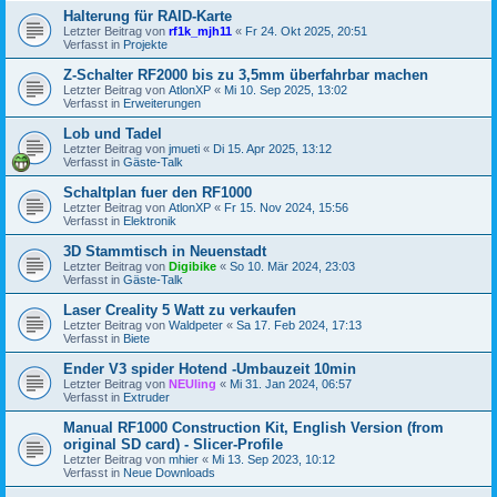
Halterung für RAID-Karte
Letzter Beitrag von
rf1k_mjh11
«
Fr 24. Okt 2025, 20:51
Verfasst in
Projekte
Z-Schalter RF2000 bis zu 3,5mm überfahrbar machen
Letzter Beitrag von
AtlonXP
«
Mi 10. Sep 2025, 13:02
Verfasst in
Erweiterungen
Lob und Tadel
Letzter Beitrag von
jmueti
«
Di 15. Apr 2025, 13:12
Verfasst in
Gäste-Talk
Schaltplan fuer den RF1000
Letzter Beitrag von
AtlonXP
«
Fr 15. Nov 2024, 15:56
Verfasst in
Elektronik
3D Stammtisch in Neuenstadt
Letzter Beitrag von
Digibike
«
So 10. Mär 2024, 23:03
Verfasst in
Gäste-Talk
Laser Creality 5 Watt zu verkaufen
Letzter Beitrag von
Waldpeter
«
Sa 17. Feb 2024, 17:13
Verfasst in
Biete
Ender V3 spider Hotend -Umbauzeit 10min
Letzter Beitrag von
NEUling
«
Mi 31. Jan 2024, 06:57
Verfasst in
Extruder
Manual RF1000 Construction Kit, English Version (from
original SD card) - Slicer-Profile
Letzter Beitrag von
mhier
«
Mi 13. Sep 2023, 10:12
Verfasst in
Neue Downloads