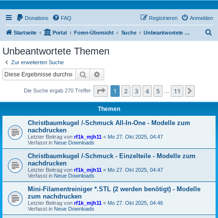
Donations
FAQ
Registrieren
Anmelden
S
Startseite
Portal
Foren-Übersicht
Suche
Unbeantwortete Themen
u
Unbeantwortete Themen
c
Zur erweiterten Suche
h
Suche
Erweiterte Suche
e
Seite
1
von
11
1
2
3
4
5
11
Nächst
Die Suche ergab 270 Treffer
…
Themen
Christbaumkugel /-Schmuck All-In-One - Modelle zum
nachdrucken
Letzter Beitrag von
rf1k_mjh11
«
Mo 27. Okt 2025, 04:47
Verfasst in
Neue Downloads
Christbaumkugel /-Schmuck - Einzelteile - Modelle zum
nachdrucken
Letzter Beitrag von
rf1k_mjh11
«
Mo 27. Okt 2025, 04:47
Verfasst in
Neue Downloads
Mini-Filamentreiniger *.STL (2 werden benötigt) - Modelle
zum nachdrucken
Letzter Beitrag von
rf1k_mjh11
«
Mo 27. Okt 2025, 04:46
Verfasst in
Neue Downloads