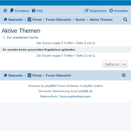
Donations
FAQ
Registrieren
Anmelden
S
Startseite
Portal
Foren-Übersicht
Suche
Aktive Themen
u
Aktive Themen
c
Zur erweiterten Suche
h
Die Suche ergab 0 Treffer • Seite
1
von
1
e
Es wurden keine passenden Ergebnisse gefunden.
Die Suche ergab 0 Treffer • Seite
1
von
1
Gehe zu
Startseite
Portal
Foren-Übersicht
Powered by
phpBB
® Forum Software © phpBB Limited
Deutsche Übersetzung durch
phpBB.de
Datenschutz
|
Nutzungsbedingungen