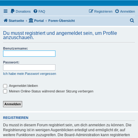
Donations
FAQ
Registrieren
Anmelden
S
Startseite
Portal
Foren-Übersicht
u
Du musst registriert und angemeldet sein, um Profile
c
anzuschauen.
h
Benutzername:
e
Passwort:
Ich habe mein Passwort vergessen
Angemeldet bleiben
Meinen Online-Status während dieser Sitzung verbergen
REGISTRIEREN
Du musst in diesem Forum registriert sein, um dich anmelden zu können. Die
Registrierung ist in wenigen Augenblicken erledigt und ermöglicht dir, auf
weitere Funktionen zuzugreifen. Die Board-Administration kann registrierten