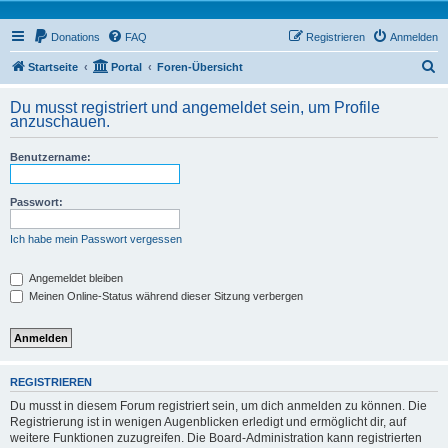
Donations
FAQ
Registrieren
Anmelden
S
Startseite
Portal
Foren-Übersicht
u
Du musst registriert und angemeldet sein, um Profile
c
anzuschauen.
h
Benutzername:
e
Passwort:
Ich habe mein Passwort vergessen
Angemeldet bleiben
Meinen Online-Status während dieser Sitzung verbergen
REGISTRIEREN
Du musst in diesem Forum registriert sein, um dich anmelden zu können. Die
Registrierung ist in wenigen Augenblicken erledigt und ermöglicht dir, auf
weitere Funktionen zuzugreifen. Die Board-Administration kann registrierten