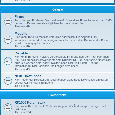
Themen:
15
Galerie
Fotos
Fotos fertiger Produkte. Die maximale Grösse eines Fotos ist vorerst auf 2MB
begrenzt. Es werden alle möglichen Formate unterstützt.
Themen:
69
Modelle
Hier könnt Ihr eure Modelle vorstellen oder teilen. Die Angabe zum
verwendeten Konstruktionsprogramm sollte neben dem Bauraum der Benutzt
wurde, mit angegeben werden.
Themen:
64
Projekte
Hier könnt Ihr eure Projekte vorstellen die Ihr grade gedruckt habt oder plant.
Die Projekte sollten entweder mit dem Drucker RF1000 oder seine Nachfolger
grdruckt worden sein (oder Erweiterungen aller Art für den RFx000).
Infomationen, Diskussionen und Fragen erwünscht.
Themen:
49
Neue Downloads
Hier Postet der Roboter des Downloadbereichs neue Downloads um darauf
besser Aufmerksam zu machen
Themen:
64
Plauderecke
RF1000 Forumstalk
Hier könnt Ihr Lob, Kritik, Verbesserungen oder Änderungen anregen und
diskutieren.
Themen:
154