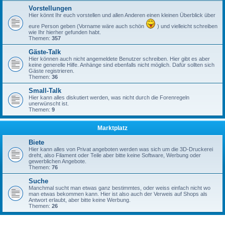
Vorstellungen
Hier könnt Ihr euch vorstellen und allen Anderen einen kleinen Überblick über
eure Person geben (Vorname wäre auch schön
) und vielleicht schreiben
wie Ihr hierher gefunden habt.
Themen:
357
Gäste-Talk
Hier können auch nicht angemeldete Benutzer schreiben. Hier gibt es aber
keine generelle Hilfe. Anhänge sind ebenfalls nicht möglich. Dafür sollten sich
Gäste registrieren.
Themen:
36
Small-Talk
Hier kann alles diskutiert werden, was nicht durch die Forenregeln
unerwünscht ist.
Themen:
9
Marktplatz
Biete
Hier kann alles von Privat angeboten werden was sich um die 3D-Druckerei
dreht, also Filament oder Teile aber bitte keine Software, Werbung oder
gewerblichen Angebote.
Themen:
76
Suche
Manchmal sucht man etwas ganz bestimmtes, oder weiss einfach nicht wo
man etwas bekommen kann. Hier ist also auch der Verweis auf Shops als
Antwort erlaubt, aber bitte keine Werbung.
Themen:
26