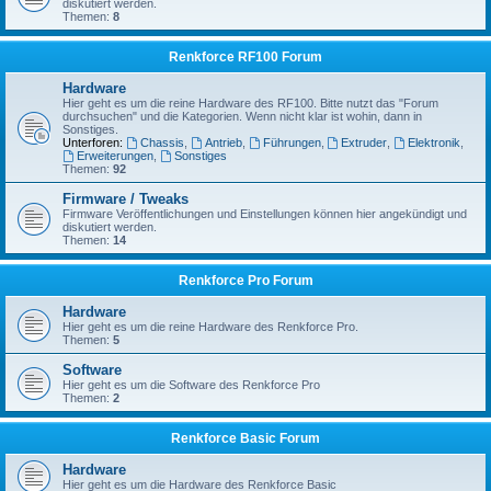
diskutiert werden.
Themen:
8
Renkforce RF100 Forum
Hardware
Hier geht es um die reine Hardware des RF100. Bitte nutzt das "Forum
durchsuchen" und die Kategorien. Wenn nicht klar ist wohin, dann in
Sonstiges.
Unterforen:
Chassis
,
Antrieb
,
Führungen
,
Extruder
,
Elektronik
,
Erweiterungen
,
Sonstiges
Themen:
92
Firmware / Tweaks
Firmware Veröffentlichungen und Einstellungen können hier angekündigt und
diskutiert werden.
Themen:
14
Renkforce Pro Forum
Hardware
Hier geht es um die reine Hardware des Renkforce Pro.
Themen:
5
Software
Hier geht es um die Software des Renkforce Pro
Themen:
2
Renkforce Basic Forum
Hardware
Hier geht es um die Hardware des Renkforce Basic