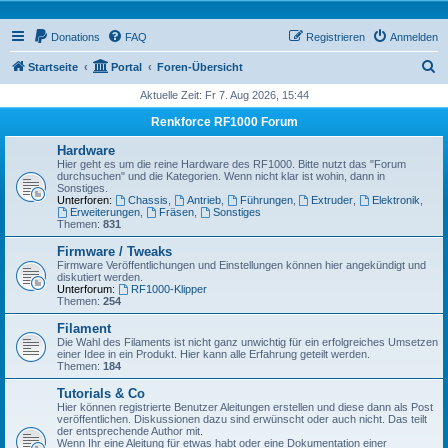
Donations
FAQ
Registrieren
Anmelden
S
Startseite
Portal
Foren-Übersicht
u
Aktuelle Zeit: Fr 7. Aug 2026, 15:44
c
Renkforce RF1000 Forum
h
Hardware
e
Hier geht es um die reine Hardware des RF1000. Bitte nutzt das "Forum
durchsuchen" und die Kategorien. Wenn nicht klar ist wohin, dann in
Sonstiges.
Unterforen:
Chassis
,
Antrieb
,
Führungen
,
Extruder
,
Elektronik
,
Erweiterungen
,
Fräsen
,
Sonstiges
Themen:
831
Firmware / Tweaks
Firmware Veröffentlichungen und Einstellungen können hier angekündigt und
diskutiert werden.
Unterforum:
RF1000-Klipper
Themen:
254
Filament
Die Wahl des Filaments ist nicht ganz unwichtig für ein erfolgreiches Umsetzen
einer Idee in ein Produkt. Hier kann alle Erfahrung geteilt werden.
Themen:
184
Tutorials & Co
Hier können registrierte Benutzer Aleitungen erstellen und diese dann als Post
veröffentlichen. Diskussionen dazu sind erwünscht oder auch nicht. Das teilt
der entsprechende Author mit.
Wenn Ihr eine Aleitung für etwas habt oder eine Dokumentation einer