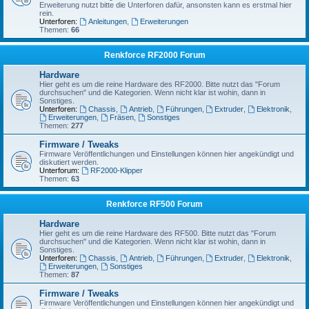
Erweiterung nutzt bitte die Unterforen dafür, ansonsten kann es erstmal hier
rein.
Unterforen:
Anleitungen
,
Erweiterungen
Themen:
66
Renkforce RF2000 Forum
Hardware
Hier geht es um die reine Hardware des RF2000. Bitte nutzt das "Forum
durchsuchen" und die Kategorien. Wenn nicht klar ist wohin, dann in
Sonstiges.
Unterforen:
Chassis
,
Antrieb
,
Führungen
,
Extruder
,
Elektronik
,
Erweiterungen
,
Fräsen
,
Sonstiges
Themen:
277
Firmware / Tweaks
Firmware Veröffentlichungen und Einstellungen können hier angekündigt und
diskutiert werden.
Unterforum:
RF2000-Klipper
Themen:
63
Renkforce RF500 Forum
Hardware
Hier geht es um die reine Hardware des RF500. Bitte nutzt das "Forum
durchsuchen" und die Kategorien. Wenn nicht klar ist wohin, dann in
Sonstiges.
Unterforen:
Chassis
,
Antrieb
,
Führungen
,
Extruder
,
Elektronik
,
Erweiterungen
,
Sonstiges
Themen:
87
Firmware / Tweaks
Firmware Veröffentlichungen und Einstellungen können hier angekündigt und