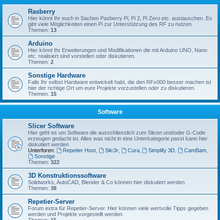
Rasberry
Hier könnt Ihr euch in Sachen Pasberry Pi, Pi 2, Pi Zero etc. austauschen. Es
gibt viele Möglichkeiten einen Pi zur Unterstützung des RF zu nutzen.
Themen:
13
Arduino
Hier könnt Ihr Erweiterungen und Modifikationen die mit Arduino UNO, Nano
etc. realisiert sind vorstellen oder diskutieren.
Themen:
2
Sonstige Hardware
Falls Ihr selbst Hardware entwickelt habt, die den RFx000 besser machen ist
hier der richtige Ort um eure Projekte vorzustellen oder zu diskutieren.
Themen:
15
Software
Slicer Software
Hier geht es um Software die ausschliesslich zum Slicen und/oder G-Code
erzeugen gedacht ist. Alles was nicht in eine Unterkategorie passt kann hier
diskutiert werden
Unterforen:
Repetier Host
,
Slic3r
,
Cura
,
Simplify 3D
,
CamBam
,
Sonstige
Themen:
322
3D Konstruktionssoftware
Solidworks, AutoCAD, Blender & Co können hier diskutiert werden.
Themen:
38
Repetier-Server
Forum extra für Repetier-Server. Hier können viele wertvolle Tipps gegeben
werden und Projekte vorgestellt werden.