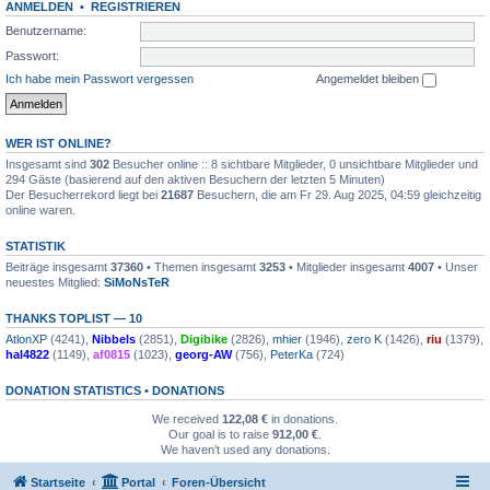
ANMELDEN
•
REGISTRIEREN
Benutzername:
Passwort:
Ich habe mein Passwort vergessen
Angemeldet bleiben
WER IST ONLINE?
Insgesamt sind
302
Besucher online :: 8 sichtbare Mitglieder, 0 unsichtbare Mitglieder und
294 Gäste (basierend auf den aktiven Besuchern der letzten 5 Minuten)
Der Besucherrekord liegt bei
21687
Besuchern, die am Fr 29. Aug 2025, 04:59 gleichzeitig
online waren.
STATISTIK
Beiträge insgesamt
37360
• Themen insgesamt
3253
• Mitglieder insgesamt
4007
• Unser
neuestes Mitglied:
SiMoNsTeR
THANKS TOPLIST — 10
AtlonXP
(4241),
Nibbels
(2851),
Digibike
(2826),
mhier
(1946),
zero K
(1426),
riu
(1379),
hal4822
(1149),
af0815
(1023),
georg-AW
(756),
PeterKa
(724)
DONATION STATISTICS •
DONATIONS
We received
122,08 €
in donations.
Our goal is to raise
912,00 €
.
We haven’t used any donations.
Startseite
Portal
Foren-Übersicht