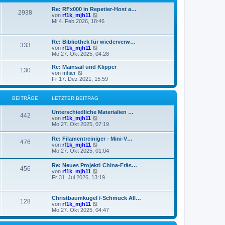
g
i
e
Re: RFx000 in Repetier-Host a…
t
r
2938
N
von
rf1k_mjh11
r
B
e
Mi 4. Feb 2026, 18:46
a
e
u
g
i
e
t
s
r
Re: Bibliothek für wiederverw…
333
t
a
N
von
rf1k_mjh11
e
g
e
Mo 27. Okt 2025, 04:28
r
u
B
e
Re: Mainsail und Klipper
e
130
s
N
von
mhier
i
t
e
Fr 17. Dez 2021, 15:59
t
e
u
r
r
e
a
B
s
BEITRÄGE
LETZTER BEITRAG
g
e
t
i
e
Unterschiedliche Materialien …
t
r
442
N
von
rf1k_mjh11
r
B
e
Mo 27. Okt 2025, 07:19
a
e
u
g
i
e
Re: Filamentreiniger - Mini-V…
t
476
s
N
von
rf1k_mjh11
r
t
e
Mo 27. Okt 2025, 01:04
a
e
u
g
r
e
Re: Neues Projekt! China-Fräs…
B
456
s
N
von
rf1k_mjh11
e
t
e
Fr 31. Jul 2026, 13:19
i
e
u
t
r
e
r
B
s
a
Christbaumkugel /-Schmuck All…
e
128
t
g
N
von
rf1k_mjh11
i
e
e
Mo 27. Okt 2025, 04:47
t
r
u
r
B
e
a
e