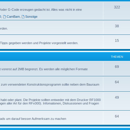
322
/oder G-Code erzeugen gedacht ist. Alles was nicht in eine
D
,
CamBam
,
Sonstige
38
erden.
15
e Tipps gegeben werden und Projekte vorgestellt werden.
THEMEN
69
st vorerst auf 2MB begrenzt. Es werden alle möglichen Formate
64
ngabe zum verwendeten Konstruktionsprogramm sollte neben dem Bauraum
49
kt habt oder plant. Die Projekte sollten entweder mit dem Drucker RF1000
ngen aller Art für den RFx000). Infomationen, Diskussionen und Fragen
64
loads um darauf besser Aufmerksam zu machen