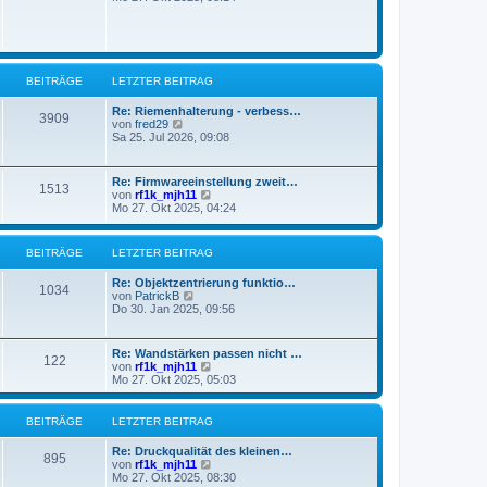
e
u
t
r
e
r
B
s
a
e
t
g
i
e
t
r
BEITRÄGE
LETZTER BEITRAG
r
B
a
e
g
Re: Riemenhalterung - verbess…
i
3909
N
von
fred29
t
e
Sa 25. Jul 2026, 09:08
r
u
a
e
g
s
Re: Firmwareeinstellung zweit…
1513
t
N
von
rf1k_mjh11
e
e
Mo 27. Okt 2025, 04:24
r
u
B
e
e
s
BEITRÄGE
LETZTER BEITRAG
i
t
t
e
r
Re: Objektzentrierung funktio…
r
1034
a
N
von
PatrickB
B
g
e
Do 30. Jan 2025, 09:56
e
u
i
e
t
s
r
Re: Wandstärken passen nicht …
122
t
a
N
von
rf1k_mjh11
e
g
e
Mo 27. Okt 2025, 05:03
r
u
B
e
e
s
BEITRÄGE
LETZTER BEITRAG
i
t
t
e
Re: Druckqualität des kleinen…
r
r
895
N
von
rf1k_mjh11
a
B
e
Mo 27. Okt 2025, 08:30
g
e