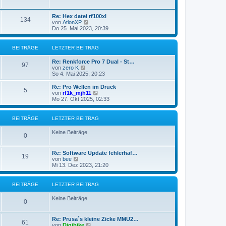
u
i
e
t
s
Re: Hex datei rf100xl
r
134
t
N
von
AtlonXP
a
e
e
Do 25. Mai 2023, 20:39
g
r
u
B
e
e
s
BEITRÄGE
LETZTER BEITRAG
i
t
t
e
Re: Renkforce Pro 7 Dual - St…
r
r
97
N
von
zero K
a
B
e
So 4. Mai 2025, 20:23
g
e
u
i
e
Re: Pro Wellen im Druck
t
5
s
N
von
rf1k_mjh11
r
t
e
Mo 27. Okt 2025, 02:33
a
e
u
g
r
e
B
s
BEITRÄGE
LETZTER BEITRAG
e
t
i
e
Keine Beiträge
t
r
0
r
B
a
e
g
Re: Software Update fehlerhaf…
i
19
N
von
bee
t
e
Mi 13. Dez 2023, 21:20
r
u
a
e
g
s
BEITRÄGE
LETZTER BEITRAG
t
e
Keine Beiträge
r
0
B
e
Re: Prusa´s kleine Zicke MMU2…
i
61
N
von
Digibike
t