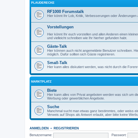
PLAUDERECKE
RF1000 Forumstalk
Hier könnt Ihr Lob, Kritik, Verbesserungen oder Änderungen 
Vorstellungen
Hier könnt Ihr euch vorstellen und allen Anderen einen kle
und vielleicht schreiben wie Ihr hierher gefunden habt.
Gäste-Talk
Hier können auch nicht angemeldete Benutzer schreiben. Hier 
möglich. Dafür sollten sich Gäste registrieren.
Small-Talk
Hier kann alles diskutiert werden, was nicht durch die Foren
MARKTPLATZ
Biete
Hier kann alles von Privat angeboten werden was sich um die 
Werbung oder gewerblichen Angebote.
Suche
Manchmal sucht man etwas ganz bestimmtes, oder weiss ein
Verweis auf Shops als Antwort erlaubt, aber bitte keine Werb
ANMELDEN
•
REGISTRIEREN
Benutzername:
Passwort: