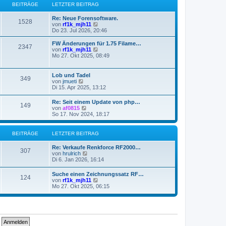
s
g
BEITRÄGE
LETZTER BEITRAG
i
t
t
e
Re: Neue Forensoftware.
r
r
1528
N
von
rf1k_mjh11
a
B
e
Do 23. Jul 2026, 20:46
g
e
u
i
e
FW Änderungen für 1.75 Filame…
t
2347
s
N
von
rf1k_mjh11
r
t
e
Mo 27. Okt 2025, 08:49
a
e
u
g
r
e
B
s
Lob und Tadel
349
e
t
N
von
jmueti
i
e
e
Di 15. Apr 2025, 13:12
t
r
u
r
B
e
Re: Seit einem Update von php…
a
e
149
s
N
von
af0815
g
i
t
e
So 17. Nov 2024, 18:17
t
e
u
r
r
e
a
B
s
BEITRÄGE
LETZTER BEITRAG
g
e
t
i
e
Re: Verkaufe Renkforce RF2000…
t
r
307
N
von
hrulrich
r
B
e
Di 6. Jan 2026, 16:14
a
e
u
g
i
e
Suche einen Zeichnungssatz RF…
t
124
s
N
von
rf1k_mjh11
r
t
e
Mo 27. Okt 2025, 06:15
a
e
u
g
r
e
B
s
e
t
i
e
t
r
r