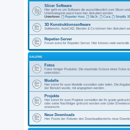
Slicer Software
Hier geht es um Software die ausschliesslich zum Slicen und
Unterkategorie passt kann hier diskutiert werden
Unterforen:
Repetier Host
,
Slic3r
,
Cura
,
Simplify 3
3D Konstruktionssoftware
Solidworks, AutoCAD, Blender & Co können hier diskutiert w
Repetier-Server
Forum extra für Repetier-Server. Hier können viele wertvoll
GALERIE
Fotos
Fotos fertiger Produkte. Die maximale Grösse eines Fotos i
unterstützt.
Modelle
Hier könnt Ihr eure Modelle vorstellen oder teilen. Die A
der Benutzt wurde, mit angegeben werden.
Projekte
Hier könnt Ihr eure Projekte vorstellen die Ihr grade gedruc
oder seine Nachfolger grdruckt worden sein (oder Erweiteru
erwünscht.
Neue Downloads
Hier Postet der Roboter des Downloadbereichs neue Down