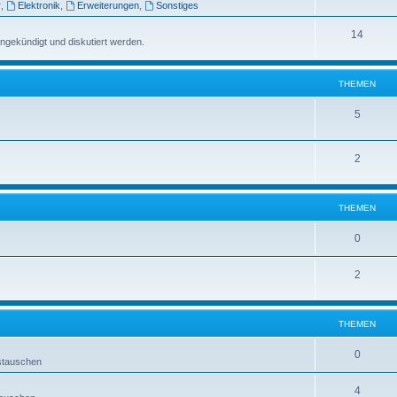
r
,
Elektronik
,
Erweiterungen
,
Sonstiges
14
ngekündigt und diskutiert werden.
THEMEN
5
2
THEMEN
0
2
THEMEN
0
ustauschen
4