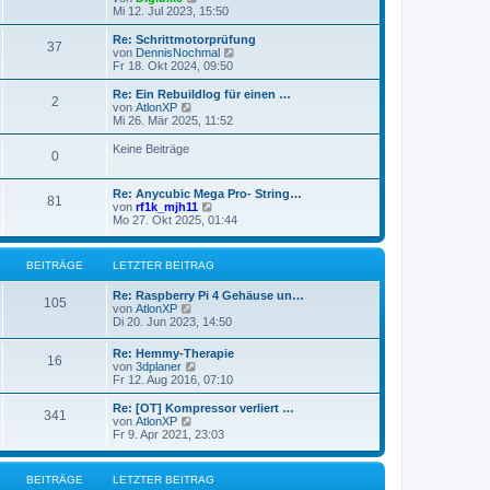
e
Mi 12. Jul 2023, 15:50
r
u
a
e
g
Re: Schrittmotorprüfung
37
s
N
von
DennisNochmal
t
e
Fr 18. Okt 2024, 09:50
e
u
r
e
Re: Ein Rebuildlog für einen …
2
B
s
N
von
AtlonXP
e
t
e
Mi 26. Mär 2025, 11:52
i
e
u
t
r
e
Keine Beiträge
r
0
B
s
a
e
t
g
i
e
Re: Anycubic Mega Pro- String…
t
r
81
N
von
rf1k_mjh11
r
B
e
Mo 27. Okt 2025, 01:44
a
e
u
g
i
e
t
s
r
BEITRÄGE
LETZTER BEITRAG
t
a
e
g
Re: Raspberry Pi 4 Gehäuse un…
r
105
N
von
AtlonXP
B
e
Di 20. Jun 2023, 14:50
e
u
i
e
t
Re: Hemmy-Therapie
16
s
r
N
von
3dplaner
t
a
e
Fr 12. Aug 2016, 07:10
e
g
u
r
e
Re: [OT] Kompressor verliert …
B
341
s
N
von
AtlonXP
e
t
e
Fr 9. Apr 2021, 23:03
i
e
u
t
r
e
r
B
s
a
BEITRÄGE
LETZTER BEITRAG
e
t