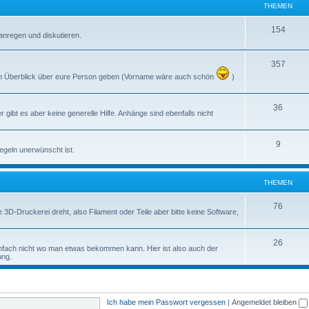
THEMEN
154
anregen und diskutieren.
357
inen Überblick über eure Person geben (Vorname wäre auch schön
)
36
gibt es aber keine generelle Hilfe. Anhänge sind ebenfalls nicht
9
regeln unerwünscht ist.
THEMEN
76
3D-Druckerei dreht, also Filament oder Teile aber bitte keine Software,
26
fach nicht wo man etwas bekommen kann. Hier ist also auch der
ung.
Ich habe mein Passwort vergessen
|
Angemeldet bleiben