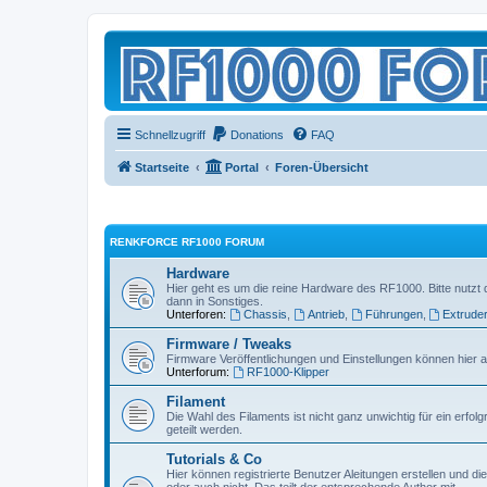
Schnellzugriff
Donations
FAQ
Startseite
Portal
Foren-Übersicht
RENKFORCE RF1000 FORUM
Hardware
Hier geht es um die reine Hardware des RF1000. Bitte nutzt 
dann in Sonstiges.
Unterforen:
Chassis
,
Antrieb
,
Führungen
,
Extrude
Firmware / Tweaks
Firmware Veröffentlichungen und Einstellungen können hier a
Unterforum:
RF1000-Klipper
Filament
Die Wahl des Filaments ist nicht ganz unwichtig für ein erfol
geteilt werden.
Tutorials & Co
Hier können registrierte Benutzer Aleitungen erstellen und d
oder auch nicht. Das teilt der entsprechende Author mit.