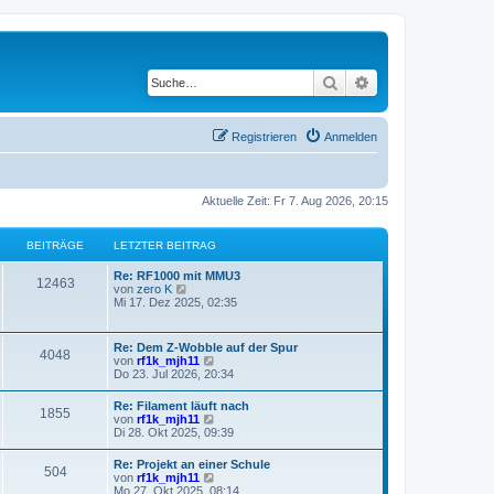
Suche
Erweiterte Suche
Registrieren
Anmelden
Aktuelle Zeit: Fr 7. Aug 2026, 20:15
BEITRÄGE
LETZTER BEITRAG
Re: RF1000 mit MMU3
12463
N
von
zero K
e
Mi 17. Dez 2025, 02:35
u
e
s
Re: Dem Z-Wobble auf der Spur
4048
t
N
von
rf1k_mjh11
e
e
Do 23. Jul 2026, 20:34
r
u
B
e
Re: Filament läuft nach
e
1855
s
N
von
rf1k_mjh11
i
t
e
Di 28. Okt 2025, 09:39
t
e
u
r
r
e
a
Re: Projekt an einer Schule
B
504
s
g
N
von
rf1k_mjh11
e
t
e
Mo 27. Okt 2025, 08:14
i