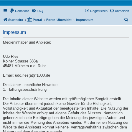
Donations
FAQ
Registrieren
Anmelden
S
Startseite
Portal
Foren-Übersicht
Impressum
u
Impressum
c
h
Medieninhaber und Anbieter:
e
Udo Ries
Kölner Strasse 383a
45481 Mülheim a.d. Ruhr
Email: udo.ries(ät)rf1000.de
Disclaimer - rechtliche Hinweise
1. Haftungsbeschränkung
Die Inhalte dieser Website werden mit größtmöglicher Sorgfalt erstellt.
Der Anbieter übernimmt jedoch keine Gewähr für die Richtigkeit,
Vollständigkeit und Aktualität der bereitgestellten Inhalte. Die Nutzung der
Inhalte der Website erfolgt auf eigene Gefahr des Nutzers. Namentlich
gekennzeichnete Beiträge geben die Meinung des jeweiligen Autors und
nicht immer die Meinung des Anbieters wieder. Mit der reinen Nutzung der
Website des Anbieters kommt keinerlei Vertragsverhältnis zwischen dem