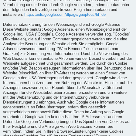
Website bezogenen Daten (inkl. Ihrer IP-Adresse) an Google sowie die
Verarbeitung dieser Daten durch Google verhindern, indem sie das unter
dem folgenden Link verfügbare Browser-Plugin herunterladen und
installieren:
http://tools.google.com/dlpage/gaoptout?hl=de
Datenschutzerklärung für den Webanzeigendienst Google Adsense
Diese Website benutzt Google Adsense, einen Webanzeigendienst der
Google Inc., USA ("Google"). Google Adsense verwendet sog. "Cookies"
(Textdateien), die auf Ihrem Computer gespeichert werden und die eine
Analyse der Benutzung der Website durch Sie ermöglicht. Google
Adsense verwendet auch sog. "Web Beacons" (kleine unsichtbare
Grafiken) zur Sammlung von Informationen. Durch die Verwendung des
Web Beacons können einfache Aktionen wie der Besucherverkehr auf der
Webseite aufgezeichnet und gesammelt werden. Die durch den Cookie
und/oder Web Beacon erzeugten Informationen über Ihre Benutzung diese
Website (einschließlich Ihrer IP-Adresse) werden an einen Server von
Google in den USA übertragen und dort gespeichert. Google wird diese
Informationen benutzen, um Ihre Nutzung der Website im Hinblick auf die
Anzeigen auszuwerten, um Reports über die Websiteaktivitäten und
Anzeigen für die Websitebetreiber zusammenzustellen und um weitere
mit der Websitenutzung und der Internetnutzung verbundene
Dienstleistungen zu erbringen. Auch wird Google diese Informationen
gegebenenfalls an Dritte übertragen, sofern dies gesetzlich
vorgeschrieben oder soweit Dritte diese Daten im Auftrag von Google
verarbeiten. Google wird in keinem Fall Ihre IP-Adresse mit anderen
Daten der Google in Verbindung bringen. Das Speichern von Cookies auf
Ihrer Festplatte und die Anzeige von Web Beacons können Sie
verhindern, indem Sie in Ihren Browser-Einstellungen "keine Cookies