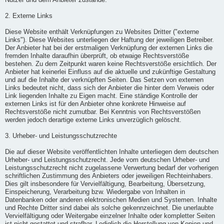
Nutzer und dem Anbieter zustande.
2. Externe Links
Diese Website enthält Verknüpfungen zu Websites Dritter ("externe
Links"). Diese Websites unterliegen der Haftung der jeweiligen Betreiber.
Der Anbieter hat bei der erstmaligen Verknüpfung der externen Links die
fremden Inhalte daraufhin überprüft, ob etwaige Rechtsverstöße
bestehen. Zu dem Zeitpunkt waren keine Rechtsverstöße ersichtlich. Der
Anbieter hat keinerlei Einfluss auf die aktuelle und zukünftige Gestaltung
und auf die Inhalte der verknüpften Seiten. Das Setzen von externen
Links bedeutet nicht, dass sich der Anbieter die hinter dem Verweis oder
Link liegenden Inhalte zu Eigen macht. Eine ständige Kontrolle der
externen Links ist für den Anbieter ohne konkrete Hinweise auf
Rechtsverstöße nicht zumutbar. Bei Kenntnis von Rechtsverstößen
werden jedoch derartige externe Links unverzüglich gelöscht.
3. Urheber- und Leistungsschutzrechte
Die auf dieser Website veröffentlichten Inhalte unterliegen dem deutschen
Urheber- und Leistungsschutzrecht. Jede vom deutschen Urheber- und
Leistungsschutzrecht nicht zugelassene Verwertung bedarf der vorherigen
schriftlichen Zustimmung des Anbieters oder jeweiligen Rechteinhabers.
Dies gilt insbesondere für Vervielfältigung, Bearbeitung, Übersetzung,
Einspeicherung, Verarbeitung bzw. Wiedergabe von Inhalten in
Datenbanken oder anderen elektronischen Medien und Systemen. Inhalte
und Rechte Dritter sind dabei als solche gekennzeichnet. Die unerlaubte
Vervielfältigung oder Weitergabe einzelner Inhalte oder kompletter Seiten