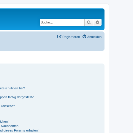
Suche
Erweiterte Suche
Registrieren
Anmelden
ete ich ihnen bei?
en farbig dargestellt?
tartseite?
icken!
 Nachrichten!
ed dieses Forums erhalten!