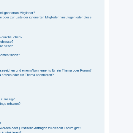
d ignorierten Mitglieder?
e oder zur Liste der ignorierten Mitglieder hinzufügen oder diese
en durchsuchen?
gebnisse?
re Seite?
hemen finden?
esezeichen und einem Abonnements für ein Thema oder Forum?
a setzen oder ein Thema abonnieren?
 zulässig?
hänge erhalten?
?
hwerden oder juristische Anfragen zu diesem Forum gibt?
s kontaktieren?