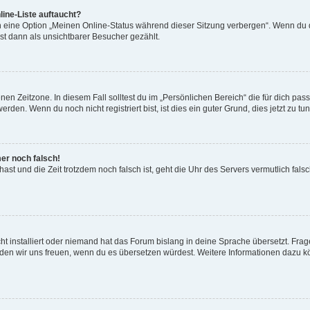
ine-Liste auftaucht?
n eine Option „Meinen Online-Status während dieser Sitzung verbergen“. Wenn du d
st dann als unsichtbarer Besucher gezählt.
en Zeitzone. In diesem Fall solltest du im „Persönlichen Bereich“ die für dich passe
den. Wenn du noch nicht registriert bist, ist dies ein guter Grund, dies jetzt zu tun
mer noch falsch!
t hast und die Zeit trotzdem noch falsch ist, geht die Uhr des Servers vermutlich fal
t installiert oder niemand hat das Forum bislang in deine Sprache übersetzt. Frag
, würden wir uns freuen, wenn du es übersetzen würdest. Weitere Informationen dazu