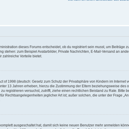
istration dieses Forums entscheidet, ob du registriert sein musst, um Beiträge zu s
ung stehen: zum Beispiel Avatarbilder, Private Nachrichten, E-Mail-Versand an ander
 zahlreiche Vorteile bietet.
t of 1998 (deutsch: Gesetz zum Schutz der Privatsphäre von Kindern im Internet vo
unter 13 Jahren erheben, hierzu die Zustimmung der Eltern beziehungsweise des o
h zu registrieren versuchst, zutrifft, ziehe einen rechtlichen Beistand zu Rate. Bit
für Rechtsangelegenheiten jeglicher Art ist; außer solchen, die unter der Frage „
.
g komplett ausgeschaltet hat, damit sich keine neuen Benutzer mehr anmelden könn