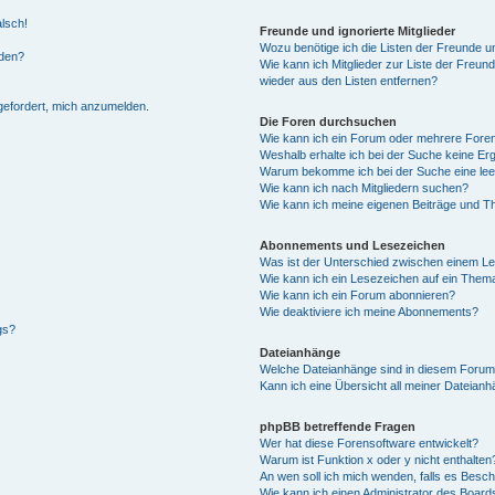
alsch!
Freunde und ignorierte Mitglieder
Wozu benötige ich die Listen der Freunde un
rden?
Wie kann ich Mitglieder zur Liste der Freund
wieder aus den Listen entfernen?
fgefordert, mich anzumelden.
Die Foren durchsuchen
Wie kann ich ein Forum oder mehrere For
Weshalb erhalte ich bei der Suche keine Er
Warum bekomme ich bei der Suche eine lee
Wie kann ich nach Mitgliedern suchen?
Wie kann ich meine eigenen Beiträge und T
Abonnements und Lesezeichen
Was ist der Unterschied zwischen einem L
Wie kann ich ein Lesezeichen auf ein Them
Wie kann ich ein Forum abonnieren?
Wie deaktiviere ich meine Abonnements?
gs?
Dateianhänge
Welche Dateianhänge sind in diesem Forum
Kann ich eine Übersicht all meiner Dateian
phpBB betreffende Fragen
Wer hat diese Forensoftware entwickelt?
Warum ist Funktion x oder y nicht enthalten
An wen soll ich mich wenden, falls es Besc
Wie kann ich einen Administrator des Board