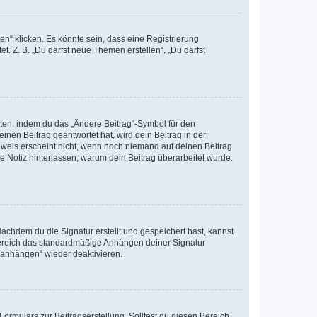
n“ klicken. Es könnte sein, dass eine Registrierung
t. Z. B. „Du darfst neue Themen erstellen“, „Du darfst
iten, indem du das „Ändere Beitrag“-Symbol für den
inen Beitrag geantwortet hat, wird dein Beitrag in der
nweis erscheint nicht, wenn noch niemand auf deinen Beitrag
ne Notiz hinterlassen, warum dein Beitrag überarbeitet wurde.
chdem du die Signatur erstellt und gespeichert hast, kannst
Bereich das standardmäßige Anhängen deiner Signatur
r anhängen“ wieder deaktivieren.
ormulars zur Beitragserstellung. Solltest du diesen Bereich