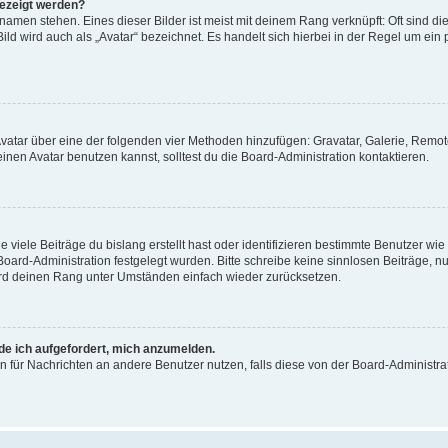
gezeigt werden?
amen stehen. Eines dieser Bilder ist meist mit deinem Rang verknüpft: Oft sind di
ld wird auch als „Avatar“ bezeichnet. Es handelt sich hierbei in der Regel um ein
 Avatar über eine der folgenden vier Methoden hinzufügen: Gravatar, Galerie, Rem
en Avatar benutzen kannst, solltest du die Board-Administration kontaktieren.
viele Beiträge du bislang erstellt hast oder identifizieren bestimmte Benutzer w
 Board-Administration festgelegt wurden. Bitte schreibe keine sinnlosen Beiträge
wird deinen Rang unter Umständen einfach wieder zurücksetzen.
rde ich aufgefordert, mich anzumelden.
ion für Nachrichten an andere Benutzer nutzen, falls diese von der Board-Administ