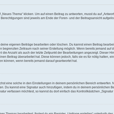
„Neues Thema“ klicken. Um auf einen Beitrag zu antworten, musst du auf „Antworte
e Berechtigungen sind jeweils am Ende der Foren- und der Beitragsansicht aufgeliste
r deine eigenen Beiträge bearbeiten oder löschen. Du kannst einen Beitrag bearbe
inen begrenzten Zeitraum nach seiner Erstellung möglich. Wenn bereits jemand auf de
 die Anzahl als auch der letzte Zeitpunkt der Bearbeitungen angezeigt. Dieser Hi
en Beitrag überarbeitet hat. Diese können jedoch, falls sie es für nötig halten, ei
hen können, wenn bereits jemand darauf geantwortet hat.
st eine solche in den Einstellungen in deinem persönlichen Bereich entwerfen. Na
eren. Du kannst eine Signatur auch hinzufügen, indem du in deinem persönlichen 
atur verfassen möchtest, so kannst du dort einfach das Kontrollkästchen „Signatu
s Themas bearbeitest, findest du ein Register „Umfrage erstellen“ unterhalb des F