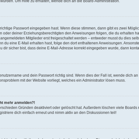
 wurden. Um Hilfe zu erhalten, wende dich an die Board-Administration.
 richtige Passwort eingegeben hast. Wenn diese stimmen, dann gibt es zwei Mögl
tern oder deiner Erziehungsberechtigten den Anweisungen folgen, die du erhalten ha
u angemeldeten Mitglieder erst freigeschaltet werden – entweder musst du dies selbs
. Wenn du eine E-Mail erhalten hast, folge den dort enthaltenen Anweisungen. Ansons
 dir sicher bist, dass deine E-Mail-Adresse korrekt eingegeben wurde, dann kontak
Benutzername und dein Passwort richtig sind. Wenn dies der Fall ist, wende dich a
ionsproblem mit der Website vorliegt, welches ein Administrator lösen muss.
icht mehr anmelden?!
erschieden Gründen deaktiviert oder gelöscht hat. Außerdem löschen viele Boards r
triere dich einfach erneut und nimm aktiv an den Diskussionen teil!