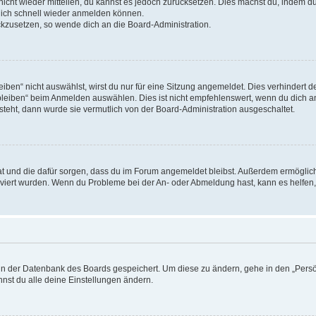
 nicht wieder mitteilen, du kannst es jedoch zurücksetzen. Dies machst du, indem 
 dich schnell wieder anmelden können.
ückzusetzen, so wende dich an die Board-Administration.
en“ nicht auswählst, wirst du nur für eine Sitzung angemeldet. Dies verhindert 
leiben“ beim Anmelden auswählen. Dies ist nicht empfehlenswert, wenn du dich an
 steht, dann wurde sie vermutlich von der Board-Administration ausgeschaltet.
 hat und die dafür sorgen, dass du im Forum angemeldet bleibst. Außerdem ermögli
tiviert wurden. Wenn du Probleme bei der An- oder Abmeldung hast, kann es helfen
n in der Datenbank des Boards gespeichert. Um diese zu ändern, gehe in den „Persö
nst du alle deine Einstellungen ändern.