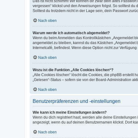
Das ist nicht schlimm! Wir können dir zwar dein altes Passwort
vergessen“ klickst und den Anweisungen folgst. So solltest du
Solltest du trotzdem nicht in der Lage sein, dein Passwort zur
Nach oben
Warum werde ich automatisch abgemeldet?
Wenn du beim Anmelden das Kontrollkästchen „Angemeldet bleib
angemeldet zu bleiben, kannst du das Kästchen „Angemeldet b
Internetcafé, befindest. Wenn diese Option nicht zur Verfügung
Nach oben
Wozu ist die Funktion „Alle Cookies löschen“?
„Alle Cookies löschen“ löscht die Cookies, die phpBB erstellt
„Gelesen“-Status – sofern sie von der Board-Administration ak
Nach oben
Benutzerpräferenzen und -einstellungen
Wie kann ich meine Einstellungen ändern?
Wenn du dich registriert hast, werden alle deine Einstellunge
angezeigt, wenn du auf deinen Benutzernamen klickst. Dort kan
Nach oben