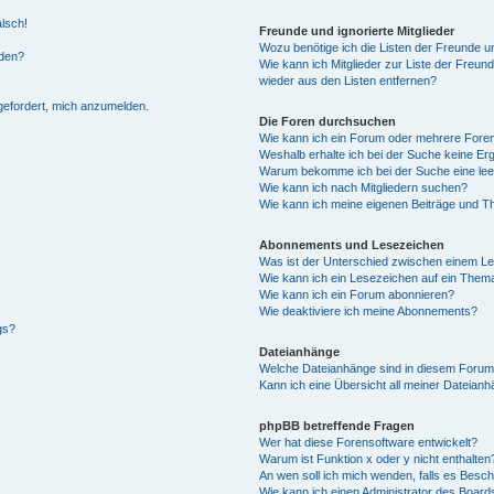
alsch!
Freunde und ignorierte Mitglieder
Wozu benötige ich die Listen der Freunde un
rden?
Wie kann ich Mitglieder zur Liste der Freund
wieder aus den Listen entfernen?
fgefordert, mich anzumelden.
Die Foren durchsuchen
Wie kann ich ein Forum oder mehrere For
Weshalb erhalte ich bei der Suche keine Er
Warum bekomme ich bei der Suche eine lee
Wie kann ich nach Mitgliedern suchen?
Wie kann ich meine eigenen Beiträge und T
Abonnements und Lesezeichen
Was ist der Unterschied zwischen einem L
Wie kann ich ein Lesezeichen auf ein Them
Wie kann ich ein Forum abonnieren?
Wie deaktiviere ich meine Abonnements?
gs?
Dateianhänge
Welche Dateianhänge sind in diesem Forum
Kann ich eine Übersicht all meiner Dateian
phpBB betreffende Fragen
Wer hat diese Forensoftware entwickelt?
Warum ist Funktion x oder y nicht enthalten
An wen soll ich mich wenden, falls es Besc
Wie kann ich einen Administrator des Board