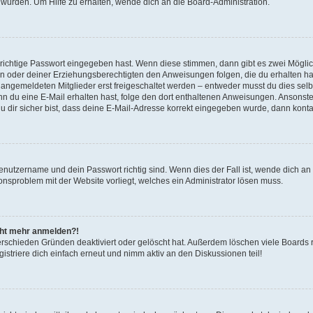
 wurden. Um Hilfe zu erhalten, wende dich an die Board-Administration.
 richtige Passwort eingegeben hast. Wenn diese stimmen, dann gibt es zwei Mögl
tern oder deiner Erziehungsberechtigten den Anweisungen folgen, die du erhalten ha
u angemeldeten Mitglieder erst freigeschaltet werden – entweder musst du dies selbs
. Wenn du eine E-Mail erhalten hast, folge den dort enthaltenen Anweisungen. Ansons
 dir sicher bist, dass deine E-Mail-Adresse korrekt eingegeben wurde, dann kontak
Benutzername und dein Passwort richtig sind. Wenn dies der Fall ist, wende dich a
ionsproblem mit der Website vorliegt, welches ein Administrator lösen muss.
icht mehr anmelden?!
erschieden Gründen deaktiviert oder gelöscht hat. Außerdem löschen viele Boards r
triere dich einfach erneut und nimm aktiv an den Diskussionen teil!