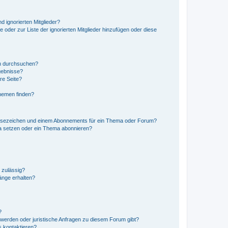
d ignorierten Mitglieder?
e oder zur Liste der ignorierten Mitglieder hinzufügen oder diese
en durchsuchen?
gebnisse?
re Seite?
hemen finden?
esezeichen und einem Abonnements für ein Thema oder Forum?
a setzen oder ein Thema abonnieren?
 zulässig?
hänge erhalten?
?
hwerden oder juristische Anfragen zu diesem Forum gibt?
s kontaktieren?