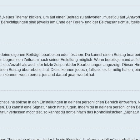
„Neues Thema“ klicken. Um auf einen Beitrag zu antworten, musst du auf „Antworte
e Berechtigungen sind jeweils am Ende der Foren- und der Beitragsansicht aufgeliste
r deine eigenen Beiträge bearbeiten oder löschen. Du kannst einen Beitrag bearbe
inen begrenzten Zeitraum nach seiner Erstellung möglich. Wenn bereits jemand auf de
 die Anzahl als auch der letzte Zeitpunkt der Bearbeitungen angezeigt. Dieser Hi
en Beitrag überarbeitet hat. Diese können jedoch, falls sie es für nötig halten, ei
hen können, wenn bereits jemand darauf geantwortet hat.
st eine solche in den Einstellungen in deinem persönlichen Bereich entwerfen. Na
eren. Du kannst eine Signatur auch hinzufügen, indem du in deinem persönlichen 
atur verfassen möchtest, so kannst du dort einfach das Kontrollkästchen „Signatu
s Themas bearbeitest, findest du ein Register „Umfrage erstellen“ unterhalb des F