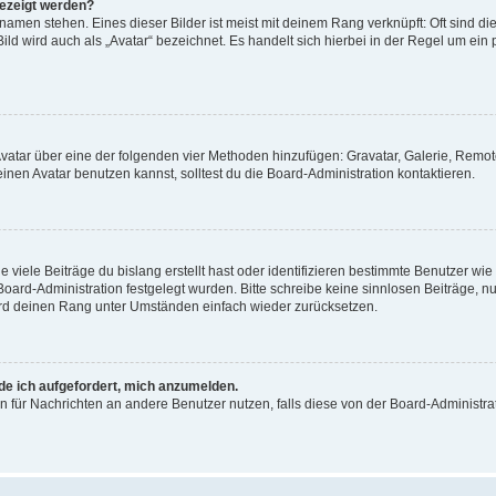
gezeigt werden?
amen stehen. Eines dieser Bilder ist meist mit deinem Rang verknüpft: Oft sind di
ld wird auch als „Avatar“ bezeichnet. Es handelt sich hierbei in der Regel um ein
 Avatar über eine der folgenden vier Methoden hinzufügen: Gravatar, Galerie, Rem
en Avatar benutzen kannst, solltest du die Board-Administration kontaktieren.
viele Beiträge du bislang erstellt hast oder identifizieren bestimmte Benutzer w
 Board-Administration festgelegt wurden. Bitte schreibe keine sinnlosen Beiträge
wird deinen Rang unter Umständen einfach wieder zurücksetzen.
rde ich aufgefordert, mich anzumelden.
ion für Nachrichten an andere Benutzer nutzen, falls diese von der Board-Administ