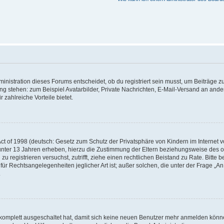
istration dieses Forums entscheidet, ob du registriert sein musst, um Beiträge zu s
ung stehen: zum Beispiel Avatarbilder, Private Nachrichten, E-Mail-Versand an ander
 zahlreiche Vorteile bietet.
t of 1998 (deutsch: Gesetz zum Schutz der Privatsphäre von Kindern im Internet vo
unter 13 Jahren erheben, hierzu die Zustimmung der Eltern beziehungsweise des o
h zu registrieren versuchst, zutrifft, ziehe einen rechtlichen Beistand zu Rate. Bit
für Rechtsangelegenheiten jeglicher Art ist; außer solchen, die unter der Frage „
.
g komplett ausgeschaltet hat, damit sich keine neuen Benutzer mehr anmelden könn