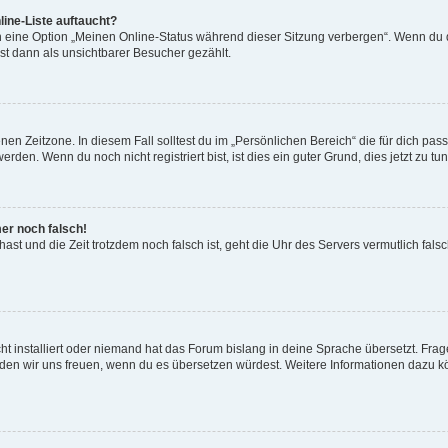
ine-Liste auftaucht?
n eine Option „Meinen Online-Status während dieser Sitzung verbergen“. Wenn du d
st dann als unsichtbarer Besucher gezählt.
en Zeitzone. In diesem Fall solltest du im „Persönlichen Bereich“ die für dich passe
den. Wenn du noch nicht registriert bist, ist dies ein guter Grund, dies jetzt zu tun
mer noch falsch!
t hast und die Zeit trotzdem noch falsch ist, geht die Uhr des Servers vermutlich fal
t installiert oder niemand hat das Forum bislang in deine Sprache übersetzt. Frag
, würden wir uns freuen, wenn du es übersetzen würdest. Weitere Informationen dazu