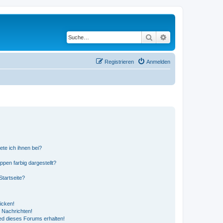
Suche
Erweiterte Suche
Registrieren
Anmelden
ete ich ihnen bei?
en farbig dargestellt?
tartseite?
icken!
 Nachrichten!
ed dieses Forums erhalten!