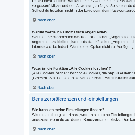
Das ist nicht schlimm! Wir können dir zwar dein altes Passwort
vergessen“ klickst und den Anweisungen folgst. So solltest du
Solltest du trotzdem nicht in der Lage sein, dein Passwort zur
Nach oben
Warum werde ich automatisch abgemeldet?
Wenn du beim Anmelden das Kontrollkästchen „Angemeldet bleib
angemeldet zu bleiben, kannst du das Kästchen „Angemeldet b
Internetcafé, befindest. Wenn diese Option nicht zur Verfügung
Nach oben
Wozu ist die Funktion „Alle Cookies löschen“?
„Alle Cookies löschen“ löscht die Cookies, die phpBB erstellt
„Gelesen“-Status – sofern sie von der Board-Administration ak
Nach oben
Benutzerpräferenzen und -einstellungen
Wie kann ich meine Einstellungen ändern?
Wenn du dich registriert hast, werden alle deine Einstellunge
angezeigt, wenn du auf deinen Benutzernamen klickst. Dort kan
Nach oben