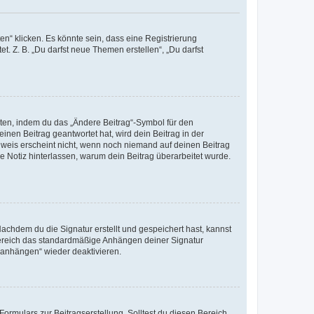
n“ klicken. Es könnte sein, dass eine Registrierung
t. Z. B. „Du darfst neue Themen erstellen“, „Du darfst
iten, indem du das „Ändere Beitrag“-Symbol für den
inen Beitrag geantwortet hat, wird dein Beitrag in der
nweis erscheint nicht, wenn noch niemand auf deinen Beitrag
ne Notiz hinterlassen, warum dein Beitrag überarbeitet wurde.
chdem du die Signatur erstellt und gespeichert hast, kannst
Bereich das standardmäßige Anhängen deiner Signatur
r anhängen“ wieder deaktivieren.
ormulars zur Beitragserstellung. Solltest du diesen Bereich