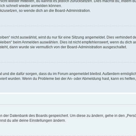
 nicht wieder mitteilen, du kannst es jedoch zurücksetzen. Dies machst du, indem 
 dich schnell wieder anmelden können.
ückzusetzen, so wende dich an die Board-Administration.
en“ nicht auswählst, wirst du nur für eine Sitzung angemeldet. Dies verhindert 
leiben“ beim Anmelden auswählen. Dies ist nicht empfehlenswert, wenn du dich an
 steht, dann wurde sie vermutlich von der Board-Administration ausgeschaltet.
 hat und die dafür sorgen, dass du im Forum angemeldet bleibst. Außerdem ermögli
tiviert wurden. Wenn du Probleme bei der An- oder Abmeldung hast, kann es helfen
n in der Datenbank des Boards gespeichert. Um diese zu ändern, gehe in den „Persö
nst du alle deine Einstellungen ändern.